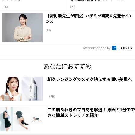
(PR)
(PR)
【友利 新先生が解説】ハチミツ研究＆先進サイエ
ンス
(PR)
Recommended by
あなたにおすすめ
朝クレンジングでメイク映えする潤い美肌へ
（PR）
二の腕＆わきのプヨ肉を撃退！ 原因と1分でで
きる簡単ストレッチを紹介