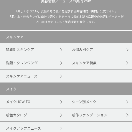
美容情報／ニュースの美的.com
「美しくなりたい」女性たちの願いを追求する美容雑誌『美的』公式サイト。
「肌・心・体のキレイは自分で磨く」をテーマに美的本誌で活躍中の美容レポーターが
プロの視点でコスメ・美容情報を発信します。
スキンケア
肌質別スキンケア
お悩み別ケア
洗顔・クレンジング
スキンケア特集
スキンケアニュース
メイク
メイクHOW TO
シーン別メイク
新色カタログ
新作ファンデーション
メイクアップニュース