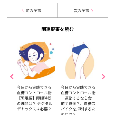
前の記事
次の記事
関連記事を読む
イエ
今日から実践できる
今日から実践できる
血糖
方！座
血糖コントロール術
血糖コントロール術
つの
クサ
【睡眠編】睡眠時間
｜運動するなら食
って
ッチ
の理想は？ デジタル
前？食後？、血糖ス
やか
デトックスは必要？
パイクを抑制するた
めには？