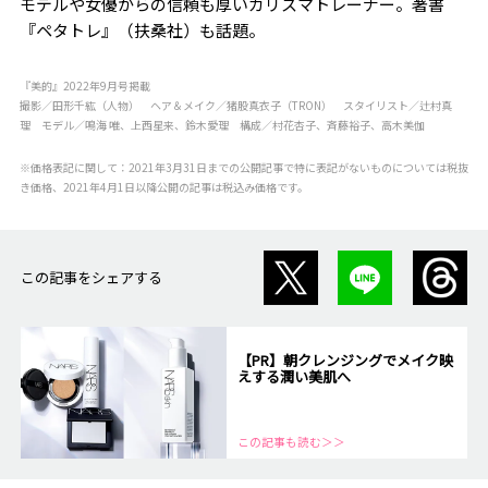
モデルや女優からの信頼も厚いカリスマトレーナー。著書
『ペタトレ』（扶桑社）も話題。
『美的』2022年9月号掲載
撮影／田形千紘（人物） ヘア＆メイク／猪股真衣子（TRON） スタイリスト／辻村真
理 モデル／鳴海 唯、上西星来、鈴木愛理 構成／村花杏子、斉藤裕子、高木美伽
※価格表記に関して：2021年3月31日までの公開記事で特に表記がないものについては税抜
き価格、2021年4月1日以降公開の記事は税込み価格です。
この記事をシェアする
【PR】朝クレンジングでメイク映
えする潤い美肌へ
この記事も読む＞＞