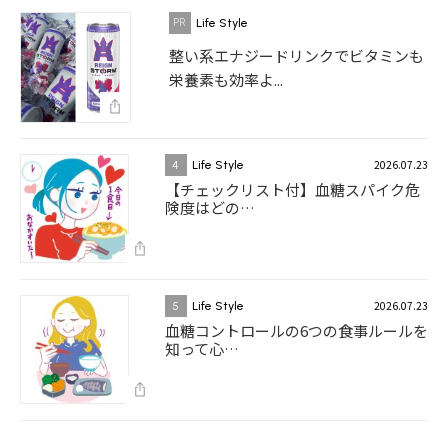
Life Style
整い系エナジードリンクでビタミンも
栄養素も効率よ...
2026.07.23
4
Life Style
【チェックリスト付】血糖スパイク危
険度はどの…
2026.07.23
5
Life Style
血糖コントロールの6つの食事ルールを
知って心…