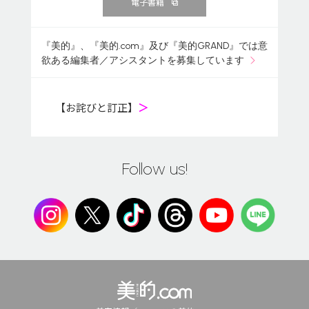
電子書籍
『美的』、『美的.com』及び『美的GRAND』では意
欲ある編集者／アシスタントを募集しています
【お詫びと訂正】
＞
Follow us!