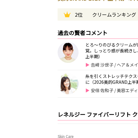
2位
クリームランキング
過去の賢者コメント
とろ～りのびるクリームが
覚。しっとり感が長続きし
上半期）
𠮷﨑 沙世子 / ヘア＆
糸を引くストレッチテクス
に（2026美的GRAND上半
安倍 佐和子 / 美容エデ
レネルジー ファイバーリフト 
Skin Care