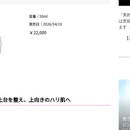
『美的
容量｜50ml
は意
発売日｜2026/04/10
ます
￥22,000
【
土台を整え、上向きのハリ肌へ
洗
ジ
リベ