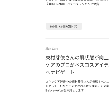
『美的GRAND』ベスコスランキング受賞・…
その他（お悩み別ケア）
Skin Care
東村芽依さんの肌状態が向上
ケアのプロがベスコスアイテ
へナビゲート
スキンケア迷走中の東村芽依さんが参戦！ベス
を使って、肌がどこまで変わるかを検証。その
Before→Afterをお見せします！