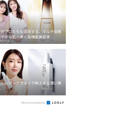
容のプロたちも注目する、マルチ効果
健やかな肌へ導く高機能美容液
クシール
クレンジングでメイク映えする潤い美
へ
Recommended by