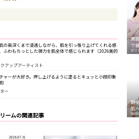
美
肌の奥深くまで浸透しながら、肌を引っ張り上げてくれる感
で
エリ
、ふわもちっとした弾力を肌全体で感じられます（2026美的
メイクアップアーティスト
チャーが大好き。押し上げるように塗るとキュッと小顔印象
期）
ィター
朝
肌
NARS
クリームの関連記事
2026.07.31