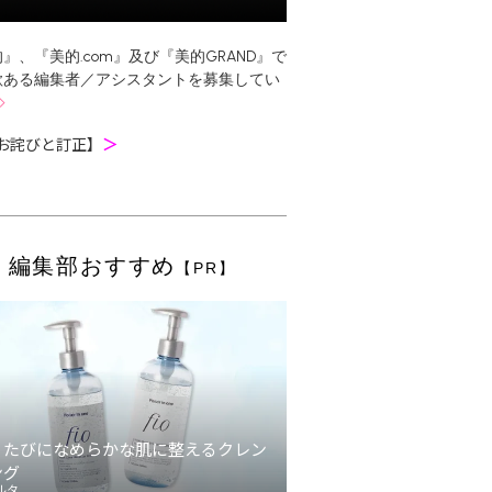
』、『美的.com』及び『美的GRAND』で
欲ある編集者／アシスタントを募集してい
お詫びと訂正】
＞
編集部おすすめ
【PR】
うたびになめらかな肌に整えるクレン
ング
ルタ