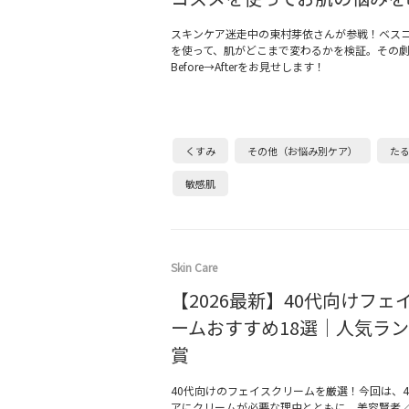
スキンケア迷走中の東村芽依さんが参戦！ベス
を使って、肌がどこまで変わるかを検証。その
Before→Afterをお見せします！
くすみ
その他（お悩み別ケア）
た
敏感肌
Skin Care
【2026最新】40代向けフェ
ームおすすめ18選｜人気ラ
賞
40代向けのフェイスクリームを厳選！今回は、4
アにクリームが必要な理由とともに、美容賢者