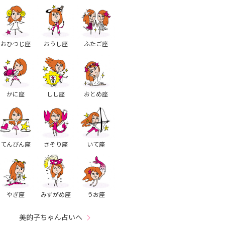
おひつじ座
おうし座
ふたご座
かに座
しし座
おとめ座
てんびん座
さそり座
いて座
やぎ座
みずがめ座
うお座
美的子ちゃん占いへ