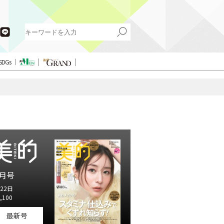
SDGs
月号
22日
,100
最新号