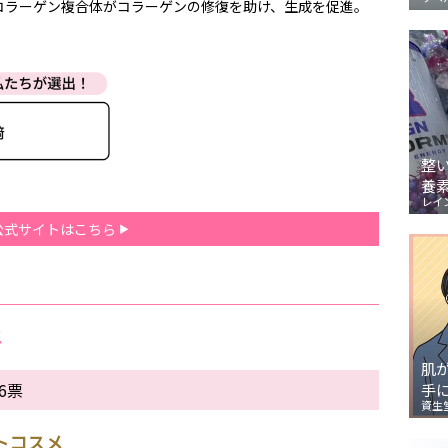
コラーゲン複合体がコラーゲンの修復を助け、生成を促進。
整
養
レイ
公式サイトはこちら
メ
肌
6票
手
資生
ストコスメ