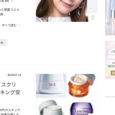
コス受賞コスメ
劇的
すべて読む
るみ
2026.07.14
イスクリ
ンキング受
0代のスキンケ
／読者が選んだ