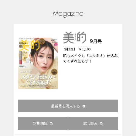
Magazine
9
月号
7月22日 ￥1,100
肌もメイクも「スタミナ」仕込み
でくずれ知らず！
最新号を購入する
定期購読
試し読み