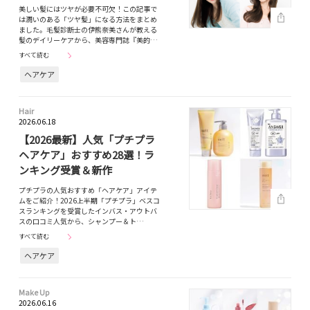
美しい髪にはツヤが必要不可欠！この記事で
は潤いのある「ツヤ髪」になる方法をまとめ
ました。毛髪診断士の伊熊奈美さんが教える
髪のデイリーケアから、美容専門誌『美的…
すべて読む
ヘアケア
Hair
2026.06.18
【2026最新】人気「プチプラ
ヘアケア」おすすめ28選！ラ
ンキング受賞＆新作
プチプラの人気おすすめ「ヘアケア」アイテ
ムをご紹介！2026上半期「プチプラ」ベスコ
スランキングを受賞したインバス・アウトバ
スの口コミ人気から、シャンプー＆ト…
すべて読む
ヘアケア
Make Up
2026.06.16