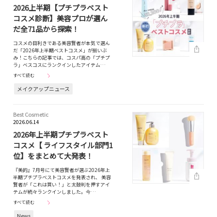
2026上半期【プチプラベスト
コスメ診断】美容プロが選ん
だ全71品から探索！
コスメの目利きである美容賢者が本気で選ん
だ「2026年上半期ベストコスメ」が揃いぶ
み！こちらの記事では、コスパ高の「プチプ
ラ」ベスコスにランクインしたアイテム…
すべて読む
メイクアップニュース
Best Cosmetic
2026.06.14
2026年上半期プチプラベスト
コスメ【 ライフスタイル部門1
位】をまとめて大発表！
『美的』7月号にて美容賢者が選ぶ2026年上
半期プチプラベストコスメを発表され、 美容
賢者が「これは買い！」と太鼓判を押すアイ
テムが続々ランクインしました。今…
すべて読む
News