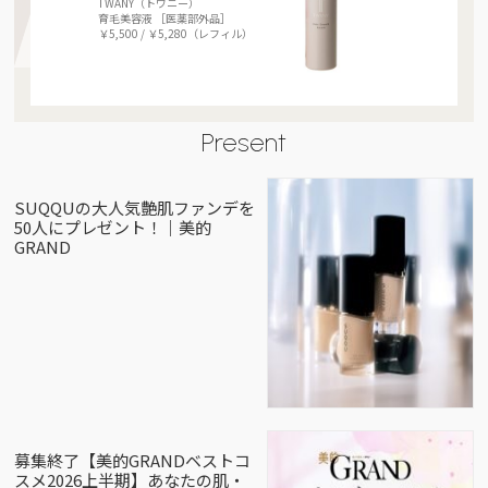
TWANY（トワニー）
育毛美容液 ［医薬部外品］
￥5,500 / ￥5,280（レフィル）
Present
SUQQUの大人気艶肌ファンデを
50人にプレゼント！｜美的
GRAND
募集終了【美的GRANDベストコ
スメ2026上半期】あなたの肌・