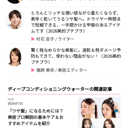
とろんとリッチな潤い感ながら重たくならず、
素早く乾いてうるツヤ髪へ。ドライヤー時間ま
で短縮できる、一手間かける甲斐のあるアイテ
ムです（2026美的プチプラ）
村花 杏子 / ライター
驚く程なめらかな美髪に。速乾＆熱ダメージ予
防もできて、使わない理由がない！（2026美的
プチプラ）
猪原 美奈 / 美容エディター
ディープコンディショニングウォーターの関連記事
Hair
2026.07.01
「ツヤ髪」になるためには？
美容プロ解説の基本ケア＆お
すすめアイテムを紹介