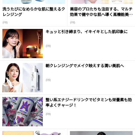
洗うたびになめらかな肌に整えるク
美容のプロたちも注目する、マルチ
レンジング
効果で健やかな肌へ導く高機能美容
液
(PR)
(PR)
キュッと引き締まり、イキイキとした肌印象に
(PR)
朝クレンジングでメイク映えする潤い美肌へ
(PR)
整い系エナジードリンクでビタミンも栄養素も効
率よくチャージ！
(PR)