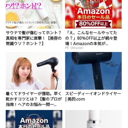
サウナで髪が傷むってホント？
「え、こんなセールやってた
真相を専門家に直撃！【美容の
の？」80％OFF以上が続々登
常識ウソ？ホント？】
場！Amazonの本気が...
PR（Amazon）
暑くてドライヤーが億劫。早く
スピーディーイオンドライヤー
乾かすコツとは？【髪のプロが
| 美的.com
指南！ヘアのお悩み一問一...