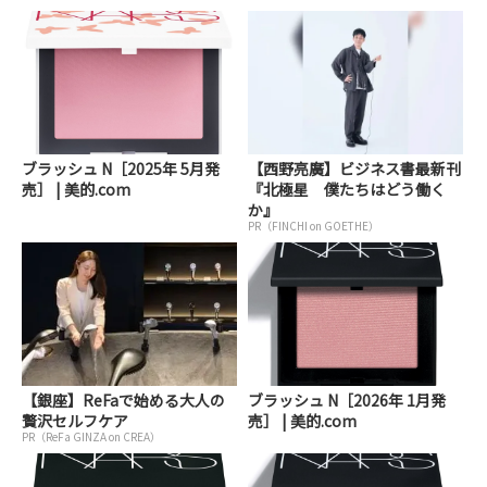
ブラッシュ N［2025年 5月発
【西野亮廣】ビジネス書最新刊
売］ | 美的.com
『北極星 僕たちはどう働く
か』
PR（FINCHI on GOETHE）
【銀座】ReFaで始める大人の
ブラッシュ N［2026年 1月発
贅沢セルフケア
売］ | 美的.com
PR（ReFa GINZA on CREA）