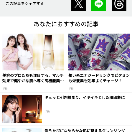
この記事をシェアする
あなたにおすすめの記事
美容のプロたちも注目する、マルチ
整い系エナジードリンクでビタミン
効果で健やかな肌へ導く高機能美容
も栄養素も効率よくチャージ！
液
(PR)
(PR)
キュッと引き締まり、イキイキとした肌印象に
(PR)
洗うたびになめらかな肌に整えるクレンジング