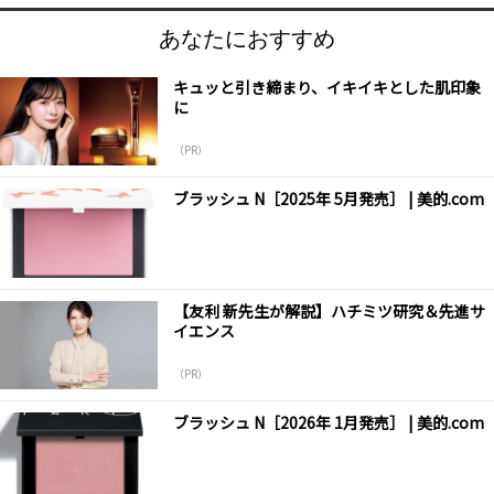
あなたにおすすめ
キュッと引き締まり、イキイキとした肌印象
に
（PR）
ブラッシュ N［2025年 5月発売］ | 美的.com
【友利 新先生が解説】ハチミツ研究＆先進サ
イエンス
（PR）
ブラッシュ N［2026年 1月発売］ | 美的.com