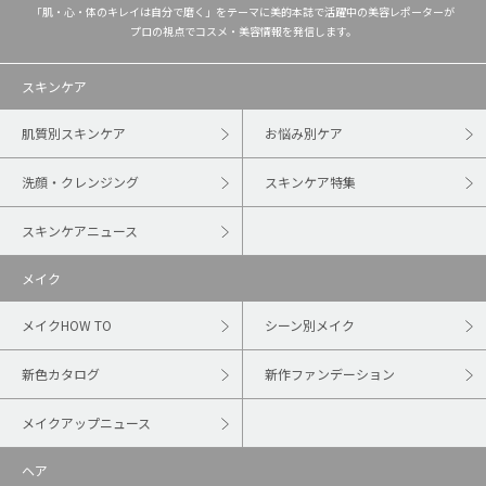
「肌・心・体のキレイは自分で磨く」をテーマに美的本誌で活躍中の美容レポーターが
プロの視点でコスメ・美容情報を発信します。
スキンケア
肌質別スキンケア
お悩み別ケア
洗顔・クレンジング
スキンケア特集
スキンケアニュース
メイク
メイクHOW TO
シーン別メイク
新色カタログ
新作ファンデーション
メイクアップニュース
ヘア