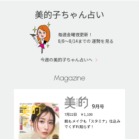
美的子ちゃん占い
毎週金曜夜更新！
8/8〜8/14までの 運勢を見る
今週の美的子ちゃん占いへ
Magazine
9
月号
7月22日 ￥1,100
肌もメイクも「スタミナ」仕込み
でくずれ知らず！