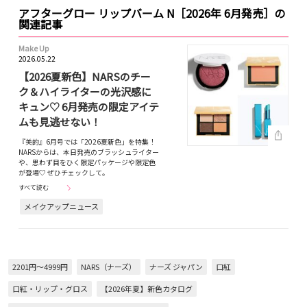
アフターグロー リップバーム N［2026年 6月発売］の
関連記事
Make Up
2026.05.22
【2026夏新色】NARSのチー
ク＆ハイライターの光沢感に
キュン♡ 6月発売の限定アイテ
ムも見逃せない！
『美的』6月号では「2026夏新色」を特集！
NARSからは、本日発売のブラッシュライター
や、思わず目をひく限定パッケージや限定色
が登場♡ ぜひチェックして。
すべて読む
メイクアップニュース
2201円～4999円
NARS（ナーズ）
ナーズ ジャパン
口紅
口紅・リップ・グロス
【2026年夏】新色カタログ