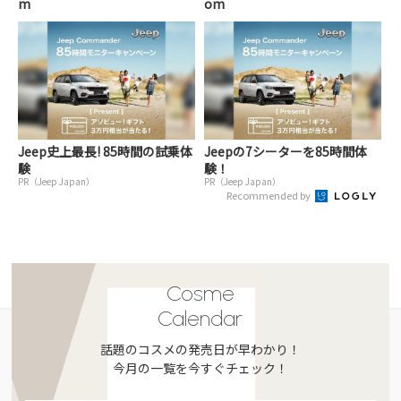
m
om
Jeep史上最長! 85時間の試乗体
Jeepの7シーターを85時間体
験
験！
PR（Jeep Japan）
PR（Jeep Japan）
Recommended by
Cosme
Calendar
話題のコスメの発売日が早わかり！
今月の一覧を今すぐチェック！