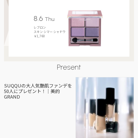
8.6
Thu
レブロン
スキン シマー シャドウ
￥1,760
Present
SUQQUの大人気艶肌ファンデを
50人にプレゼント！｜美的
GRAND