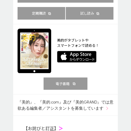
定期購読
試し読み
美的がタブレットや
スマートフォンで読める！
電子書籍
『美的』、『美的.com』及び『美的GRAND』では意
欲ある編集者／アシスタントを募集しています
【お詫びと訂正】
＞