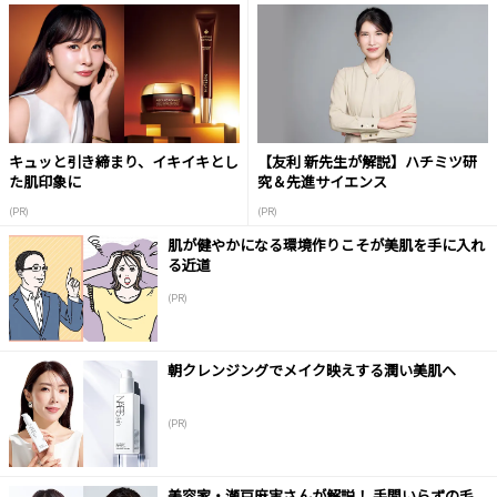
キュッと引き締まり、イキイキとし
【友利 新先生が解説】ハチミツ研
た肌印象に
究＆先進サイエンス
(PR)
(PR)
肌が健やかになる環境作りこそが美肌を手に入れ
る近道
(PR)
朝クレンジングでメイク映えする潤い美肌へ
(PR)
美容家・瀬戸麻実さんが解説！ 手間いらずの毛