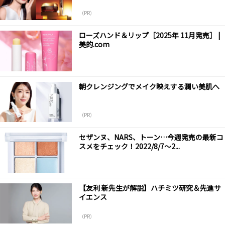
（PR）
ローズハンド＆リップ［2025年 11月発売］ |
美的.com
朝クレンジングでメイク映えする潤い美肌へ
（PR）
セザンヌ、NARS、トーン…今週発売の最新コ
スメをチェック！2022/8/7～2...
【友利 新先生が解説】ハチミツ研究＆先進サ
イエンス
（PR）