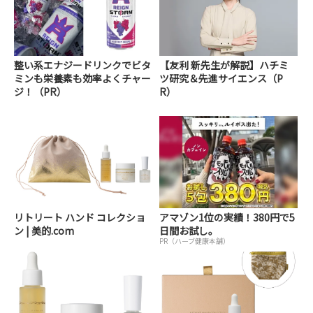
整い系エナジードリンクでビタ
【友利 新先生が解説】ハチミ
ミンも栄養素も効率よくチャー
ツ研究＆先進サイエンス（P
ジ！（PR）
R）
リトリート ハンド コレクショ
アマゾン1位の実績！380円で5
ン | 美的.com
日間お試し。
PR（ハーブ健康本舗）