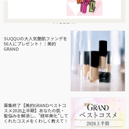
Present
SUQQUの大人気艶肌ファンデを
50人にプレゼント！｜美的
GRAND
募集終了【美的GRANDベストコ
スメ2026上半期】あなたの肌・
髪悩みを解消し、”経年美化”して
くれたコスメをくわしく教えて！