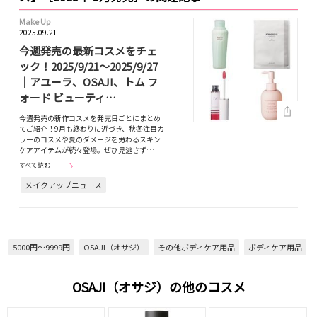
Make Up
2025.09.21
今週発売の最新コスメをチェ
ック！2025/9/21～2025/9/27
｜アユーラ、OSAJI、トム フ
ォード ビューティ…
今週発売の新作コスメを発売日ごとにまとめ
てご紹介！9月も終わりに近づき、秋冬注目カ
ラーのコスメや夏のダメージを労わるスキン
ケアアイテムが続々登場。ぜひ見逃さず…
すべて読む
メイクアップニュース
5000円～9999円
OSAJI（オサジ）
その他ボディケア用品
ボディケア用品
OSAJI（オサジ）の他のコスメ