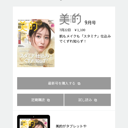
9
月号
7月22日 ￥1,100
肌もメイクも「スタミナ」仕込み
でくずれ知らず！
最新号を購入する
定期購読
試し読み
美的がタブレットや