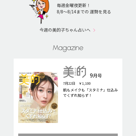
毎週金曜夜更新！
8/8〜8/14までの 運勢を見る
今週の美的子ちゃん占いへ
Magazine
9
月号
7月22日 ￥1,100
肌もメイクも「スタミナ」仕込み
でくずれ知らず！