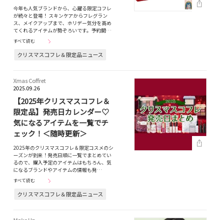
今年も人気ブランドから、心躍る限定コフレ
が続々と登場！ スキンケアからフレグラン
ス、メイクアップまで、ホリデー気分を高め
てくれるアイテムが勢ぞろいです。予約開…
すべて読む
クリスマスコフレ＆限定品ニュース
Xmas Coffret
2025.09.26
【2025年クリスマスコフレ＆
限定品】発売日カレンダー♡
気になるアイテムを一覧でチ
ェック！＜随時更新＞
2025年のクリスマスコフレ＆限定コスメのシ
ーズンが到来！発売日順に一覧でまとめてい
るので、購入予定のアイテムはもちろん、気
になるブランドやアイテムの情報も発…
すべて読む
クリスマスコフレ＆限定品ニュース