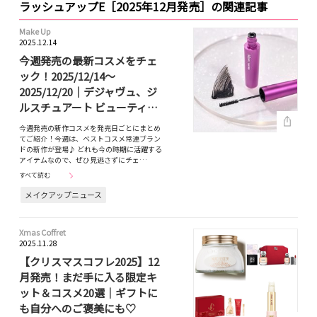
ラッシュアップE［2025年12月発売］の関連記事
Make Up
2025.12.14
今週発売の最新コスメをチェ
ック！2025/12/14～
2025/12/20｜デジャヴュ、ジ
ルスチュアート ビューティ…
今週発売の新作コスメを発売日ごとにまとめ
てご紹介！今週は、ベストコスメ常連ブラン
ドの新作が登場♪ どれも今の時期に活躍する
アイテムなので、ぜひ見逃さずにチェ…
すべて読む
メイクアップニュース
Xmas Coffret
2025.11.28
【クリスマスコフレ2025】12
月発売！まだ手に入る限定キ
ット＆コスメ20選｜ギフトに
も自分へのご褒美にも♡