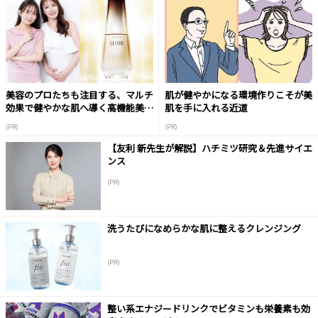
美容のプロたちも注目する、マルチ
肌が健やかになる環境作りこそが美
効果で健やかな肌へ導く高機能美容
肌を手に入れる近道
液
(PR)
(PR)
【友利 新先生が解説】ハチミツ研究＆先進サイエ
ンス
(PR)
洗うたびになめらかな肌に整えるクレンジング
(PR)
整い系エナジードリンクでビタミンも栄養素も効