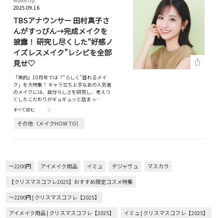
Make Up
2025.09.16
TBSアナウンサー 田村真子さ
んがすっぴん→完成メイクを
披露！ 研究し尽くした“好感ノ
イズレスメイク”レシピを全部
見せ♡
『美的』10月号では「“らしく”盛れるメイ
ク」を大特集！ キャラ立ち上手なあの人気者
のメイクには、自分らしさを研究し、考えつ
くしたこだわりがギュギュッと詰まっ…
すべて読む
その他（メイクHOW TO）
～2200円
アイメイク用品
イミュ
デジャヴュ
マスカラ
【クリスマスコフレ2025】おすすめ限定コスメ特集
～2200円 | クリスマスコフレ【2025】
アイメイク用品 | クリスマスコフレ【2025】
イミュ | クリスマスコフレ【2025】