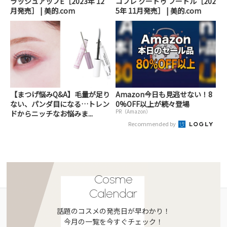
ラッシュアップE［2023年 12
コフレ クードゥ フードル［202
月発売］ | 美的.com
5年 11月発売］ | 美的.com
【まつげ悩みQ&A】毛量が足り
Amazon今日も見逃せない！8
ない、パンダ目になる…トレン
0%OFF以上が続々登場
PR（Amazon）
ドからニッチなお悩みま...
Recommended by
Cosme
Calendar
話題のコスメの発売日が早わかり！
今月の一覧を今すぐチェック！