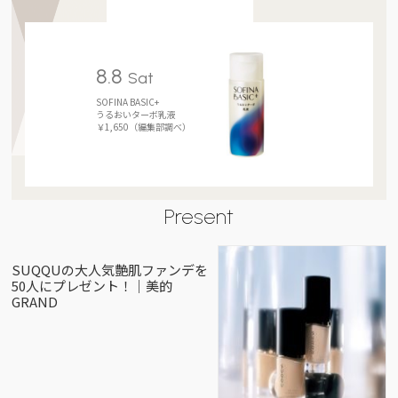
8.8
Sat
SOFINA BASIC+
うるおいターボ乳液
￥1,650（編集部調べ）
Present
SUQQUの大人気艶肌ファンデを
50人にプレゼント！｜美的
GRAND