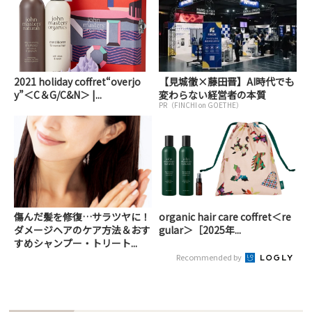
2021 holiday coffret“overjo
【見城徹×藤田晋】AI時代でも
y”＜C＆G/C&N＞ |...
変わらない経営者の本質
PR（FINCHI on GOETHE）
傷んだ髪を修復…サラツヤに！
organic hair care coffret＜re
ダメージヘアのケア方法＆おす
gular＞［2025年...
すめシャンプー・トリート...
Recommended by