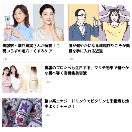
美容家・瀬戸麻実さんが解説！ 手
肌が健やかになる環境作りこそが美
間いらずの毛穴・くすみケア
肌を手に入れる近道
(PR)
(PR)
美容のプロたちも注目する、マルチ効果で健やか
な肌へ導く高機能美容液
(PR)
整い系エナジードリンクでビタミンも栄養素も効
率よくチャージ！
(PR)