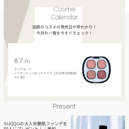
Cosme
Calendar
話題のコスメの発売日が早わかり！
今月の一覧を今すぐチェック！
8.7
Fri
セルヴォーク
レイヤード シルエットアイズ［2026年 8月発売］
￥6,380
Present
SUQQUの大人気艶肌ファンデを
50人にプレゼント！｜美的