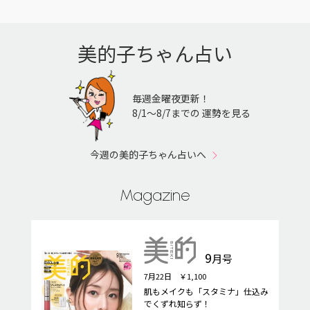
美的子ちゃん占い
毎週金曜夜更新！
8/1〜8/7までの 運勢を見る
今週の美的子ちゃん占いへ
Magazine
9
月号
7月22日 ￥1,100
肌もメイクも「スタミナ」仕込み
でくずれ知らず！