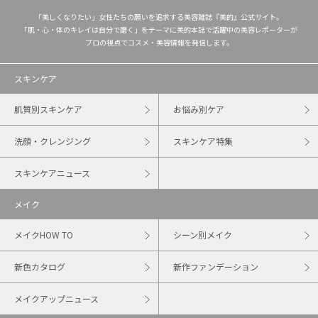
「美しくなりたい」女性たちの願いを追求する美容雑誌『美的』公式サイト。
「肌・心・体のキレイは自分で磨く」をテーマに美的本誌で活躍中の美容レポーターが
プロの視点でコスメ・美容情報を発信します。
スキンケア
肌質別スキンケア
お悩み別ケア
洗顔・クレンジング
スキンケア特集
スキンケアニュース
メイク
メイクHOW TO
シーン別メイク
新色カタログ
新作ファンデーション
メイクアップニュース