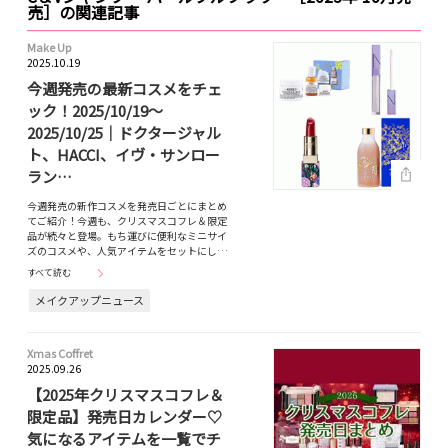
売］の関連記事
Make Up
2025.10.19
今週発売の最新コスメをチェ
ック！2025/10/19～
2025/10/25｜ドクタージャル
ト、HACCI、イヴ・サンロー
ラン…
今週発売の新作コスメを発売日ごとにまとめ
てご紹介！今週も、クリスマスコフレ＆限定
品が続々と登場。もち運びに便利なミニサイ
ズのコスメや、人気アイテムをセットにし…
すべて読む
メイクアップニュース
Xmas Coffret
2025.09.26
【2025年クリスマスコフレ＆
限定品】発売日カレンダー♡
気になるアイテムを一覧でチ