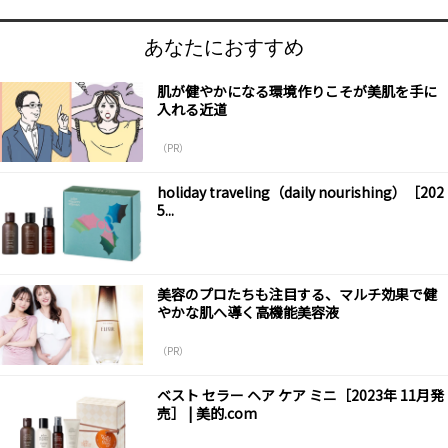
あなたにおすすめ
肌が健やかになる環境作りこそが美肌を手に
入れる近道
（PR）
holiday traveling（daily nourishing）［202
5...
美容のプロたちも注目する、マルチ効果で健
やかな肌へ導く高機能美容液
（PR）
ベスト セラー ヘア ケア ミニ［2023年 11月発
売］ | 美的.com