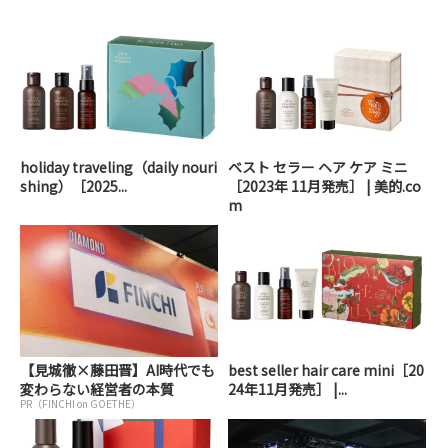
holiday traveling（daily nouri
ベスト セラー ヘア ケア ミニ
shing）［2025...
［2023年 11月発売］ | 美的.co
m
【見城徹×藤田晋】AI時代でも
best seller hair care mini［20
変わらない経営者の本質
24年11月発売］ |...
PR（FINCHI on GOETHE）