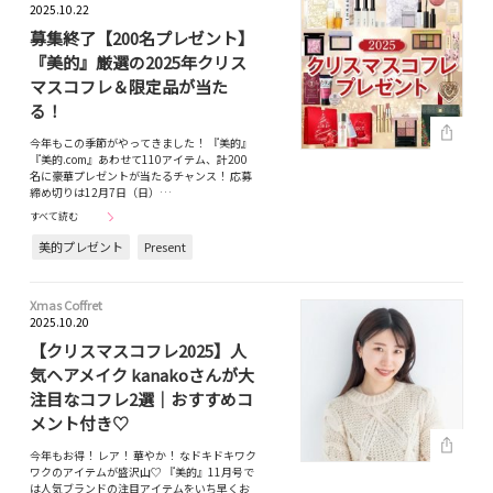
2025.10.22
募集終了【200名プレゼント】
『美的』厳選の2025年クリス
マスコフレ＆限定品が当た
る！
今年もこの季節がやってきました！ 『美的』
『美的.com』あわせて110アイテム、計200
名に豪華プレゼントが当たるチャンス！ 応募
締め切りは12月7日（日）…
すべて読む
美的プレゼント
Present
Xmas Coffret
2025.10.20
【クリスマスコフレ2025】人
気ヘアメイク kanakoさんが大
注目なコフレ2選｜おすすめコ
メント付き♡
今年もお得！ レア！ 華やか！ なドキドキワク
ワクのアイテムが盛沢山♡ 『美的』11月号で
は人気ブランドの注目アイテムをいち早くお