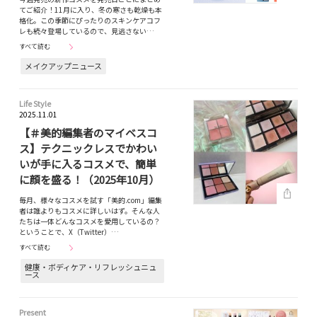
てご紹介！11月に入り、冬の寒さも乾燥も本
格化。この季節にぴったりのスキンケアコフ
レも続々登場しているので、見逃さない…
すべて読む
メイクアップニュース
Life Style
2025.11.01
【＃美的編集者のマイベスコ
ス】テクニックレスでかわい
いが手に入るコスメで、簡単
に顔を盛る！（2025年10月）
毎月、様々なコスメを試す「美的.com」編集
者は誰よりもコスメに詳しいはず。そんな人
たちは一体どんなコスメを愛用しているの？
ということで、X（Twitter）…
すべて読む
健康・ボディケア・リフレッシュニュ
ース
Present