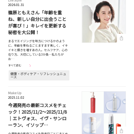
Life Style
2026.01.31
篠原ともえさん「年齢を重
ね、新しい自分に出会うこと
が喜び！」キレイを更新する
秘密を大公開！
まるでエイジングを味方につけるかのよう
に、年齢を重ねるごとますます美しく、イキ
イキと輝きを増すあの人。セルフケア、心の
在り方、大切にしている3か条—私たちが
お…
すべて読む
健康・ボディケア・リフレッシュニュ
ース
Make Up
2025.11.02
今週発売の最新コスメをチェ
ック！2025/11/2～2025/11/8
｜エトヴォス、イヴ・サンロ
ーラン、イソップ…
今週発売の新作コスメを発売日ごとにまとめ