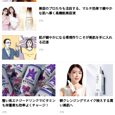
美容のプロたちも注目する、マルチ効果で健やか
な肌へ導く高機能美容液
(PR)
肌が健やかになる環境作りこそが美肌を手に入れ
る近道
(PR)
整い系エナジードリンクでビタミン
朝クレンジングでメイク映えする潤
も栄養素も効率よくチャージ！
い美肌へ
(PR)
(PR)