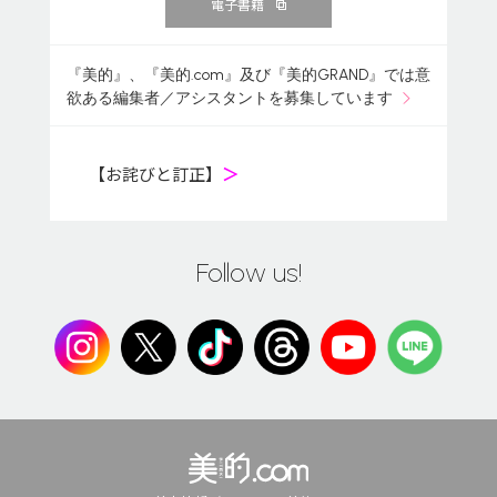
電子書籍
『美的』、『美的.com』及び『美的GRAND』では意
欲ある編集者／アシスタントを募集しています
【お詫びと訂正】
＞
Follow us!