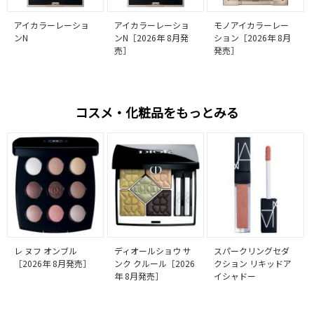
アイカラーレーショ
アイカラーレーショ
モノアイカラーレー
ンN
ンN［2026年 8月発
ション［2026年 8月
売］
発売］
コスメ・化粧品をもっとみる
レ ヌフ オンブル
ディオールショウ サ
スパークリングセダ
［2026年 8月発売］
ンク クルール［2026
クション リキッドア
年 8月発売］
イシャドー