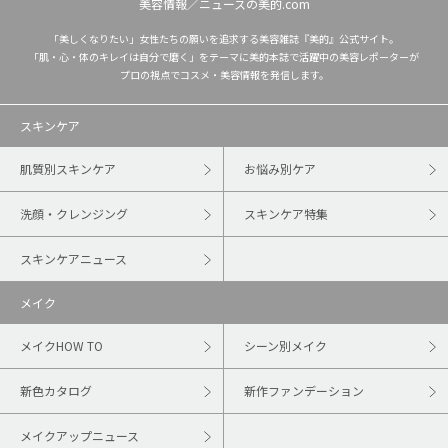
美容情報／ニュースの美的.com
「美しくなりたい」女性たちの願いを追求する美容雑誌『美的』公式サイト。
「肌・心・体のキレイは自分で磨く」をテーマに美的本誌で活躍中の美容レポーターが
プロの視点でコスメ・美容情報を発信します。
スキンケア
肌質別スキンケア
お悩み別ケア
洗顔・クレンジング
スキンケア特集
スキンケアニュース
メイク
メイクHOW TO
シーン別メイク
新色カタログ
新作ファンデーション
メイクアップニュース