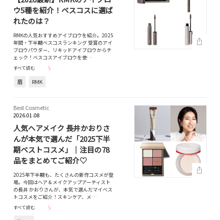
ウ5種を紹介！ベスコスに選ば
れたのは？
RMKの人気おすすめアイブロウを紹介。2025
年間・下半期ベスコスランキング 受賞のアイ
ブロウパウダー、リキッドアイブロウからチ
ェック！ベスコスアイブロウを使…
すべて読む
眉
RMK
Best Cosmetic
2026.01.08
人気ヘアメイク 長井かおりさ
んが本気で選んだ「2025下半
期ベストコスメ」｜注目の78
品をまとめてご紹介♡
2025年下半期も、たくさんの新作コスメが登
場。今回はヘア＆メイクアップアーティスト
の長井 かおりさんが、本気で選んだマイベス
トコスメをご紹介！スキンケア、メ…
すべて読む