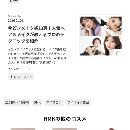
News
Make Up
2026.01.06
今どきメイク術13選！人気ヘ
ア＆メイクが教えるプロのテ
クニックを紹介
人気へアメイクさんに教わる、メイク術を紹
介します。美容専門誌『美的』で人気ヘアメ
イクさんが提案する最新メイク術、40代以降
の大人向け美容専門誌『美的GRAND…
すべて読む
トレンドメイク
2201円～4999円
RMK
アイブロウ
アイメイク用品
RMKの他のコスメ