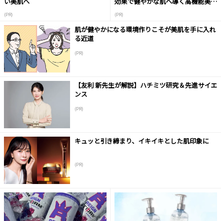
い美肌へ
効果で健やかな肌へ導く高機能美容
液
(PR)
(PR)
肌が健やかになる環境作りこそが美肌を手に入れ
る近道
(PR)
【友利 新先生が解説】ハチミツ研究＆先進サイエ
ンス
(PR)
キュッと引き締まり、イキイキとした肌印象に
(PR)