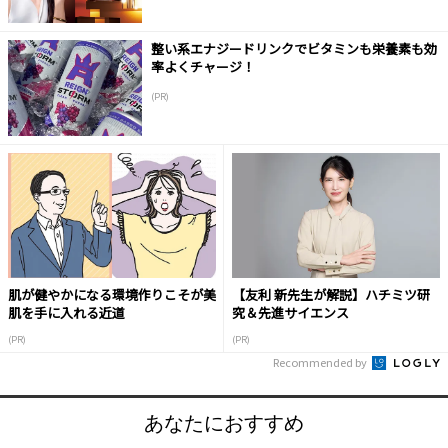
整い系エナジードリンクでビタミンも栄養素も効
率よくチャージ！
(PR)
肌が健やかになる環境作りこそが美
【友利 新先生が解説】ハチミツ研
肌を手に入れる近道
究＆先進サイエンス
(PR)
(PR)
Recommended by
あなたにおすすめ