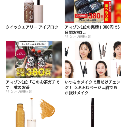
クイックエアリー アイブロウ
アマゾン1位の実績！380円で5
日間お試し。
PR（ハーブ健康本舗）
アマゾン1位「このお茶ガチで
いつものメイクで眉だけチェン
す」噂のお茶
ジ！ うぶふわベージュ眉であ
PR（ハーブ健康本舗）
か抜けメイク