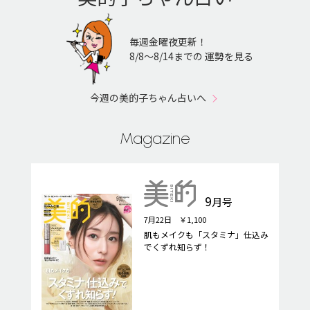
毎週金曜夜更新！
8/8〜8/14までの 運勢を見る
今週の美的子ちゃん占いへ
Magazine
9
月号
7月22日 ￥1,100
肌もメイクも「スタミナ」仕込み
でくずれ知らず！