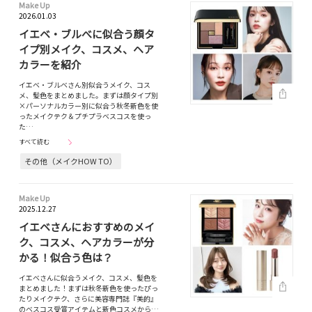
Make Up
2026.01.03
イエベ・ブルべに似合う顔タ
イプ別メイク、コスメ、ヘア
カラーを紹介
イエベ・ブルベさん別似合うメイク、コス
メ、髪色をまとめました。まずは顔タイプ別
×パーソナルカラー別に似合う秋冬新色を使
ったメイクテク＆プチプラベスコスを使っ
た…
すべて読む
その他（メイクHOW TO）
Make Up
2025.12.27
イエベさんにおすすめのメイ
ク、コスメ、ヘアカラーが分
かる！似合う色は？
イエベさんに似合うメイク、コスメ、髪色を
まとめました！まずは秋冬新色を使ったぴっ
たりメイクテク、さらに美容専門誌『美的』
のベスコス受賞アイテムと新色コスメから…