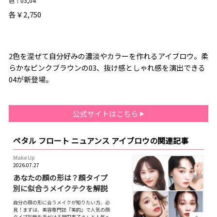
色｜03,04
各￥2,750
2色を混ぜて自分好みの濃淡やカラーを作れるアイブロウ。柔
らかなピンクブラウンの03、抜け感としゃれ感を演出できる
04が新登場。
公式サイトはこちら
ペタル フロート ニュアンス アイブロウの関連記事
Make Up
2026.07.27
あなたの顔の形は？顔タイプ
別に似合うメイクテクを解説
自分の顔の形に合うメイクが知りたい方、必
見！まずは、美容専門誌『美的』で人気の顔
タイプ診断を手がける岡田実子さんと人気ヘ