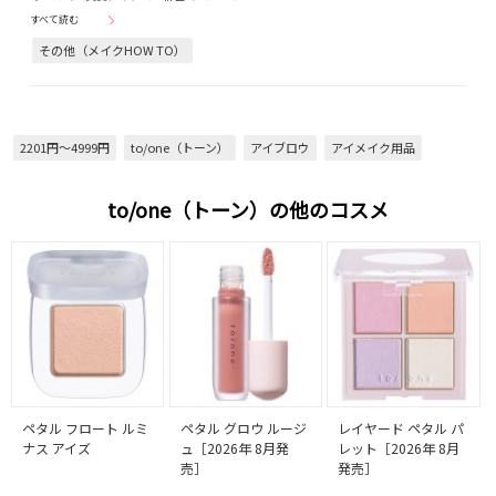
すべて読む
その他（メイクHOW TO）
2201円～4999円
to/one（トーン）
アイブロウ
アイメイク用品
to/one（トーン）の他のコスメ
ペタル フロート ルミ
ペタル グロウ ルージ
レイヤード ペタル パ
ナス アイズ
ュ［2026年 8月発
レット［2026年 8月
売］
発売］