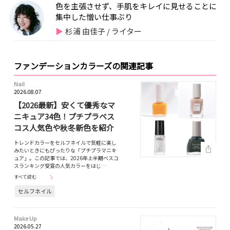
色を主張させず、手肌をキレイに見せることに
集中した憎い仕事ぶり
杉浦 由佳子 / ライター
ファンデーションカラーズの関連記事
Nail
2026.08.07
【2026最新】安くて優秀なマ
ニキュア34色！プチプラベス
コス人気色や秋冬新色を紹介
トレンドカラーをセルフネイルで気軽に楽し
みたいときにもぴったりな「プチプラマニキ
ュア」。この記事では、2026年上半期ベスコ
スランキング受賞の人気カラーをはじ…
すべて読む
セルフネイル
Make Up
2026.05.27