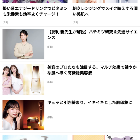
整い系エナジードリンクでビタミン
朝クレンジングでメイク映えする潤
も栄養素も効率よくチャージ！
い美肌へ
(PR)
(PR)
【友利 新先生が解説】ハチミツ研究＆先進サイエ
ンス
(PR)
美容のプロたちも注目する、マルチ効果で健やか
な肌へ導く高機能美容液
(PR)
キュッと引き締まり、イキイキとした肌印象に
(PR)