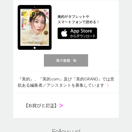
美的がタブレットや
スマートフォンで読める！
電子書籍
『美的』、『美的.com』及び『美的GRAND』では意
欲ある編集者／アシスタントを募集しています
【お詫びと訂正】
＞
Follow us!