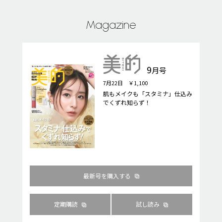
Magazine
9
月号
7月22日 ￥1,100
肌もメイクも「スタミナ」仕込み
でくずれ知らず！
最新号を購入する
定期購読
試し読み