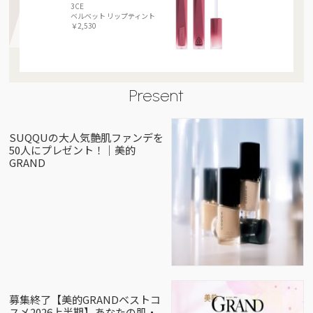
3CE
ベルベット リップティント
￥2,530
Present
SUQQUの大人気艶肌ファンデを
50人にプレゼント！｜美的
GRAND
募集終了【美的GRANDベストコ
スメ2026上半期】あなたの肌・