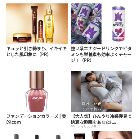
キュッと引き締まり、イキイキ
整い系エナジードリンクでビタ
とした肌印象に（PR）
ミンも栄養素も効率よくチャー
ジ！（PR）
ファンデーションカラーズ | 美
【大人気】ひんやり冷感寝具で
的.com
快適な睡眠をあなたに。
PR（アイリスプラザ）