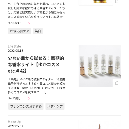
ページ作りのために取材を重ね、コスメのお
試しも膨大な数にのぼる美容エディターたち
は、知識と肌実感という両面から理にかなっ
たコスメの使い方を知っています。本誌で…
すべて読む
お悩み別ケア
美白
Life Style
2022.05.15
少ない量から試せる！画期的
な香水サイト【ゆかコスメ
etc.＃42】
『美的』メイク班の敏腕エディター・杉浦由
佳子がガチでおすすめするコスメほかを紹介
する連載「ゆかコスメetc.」第42回！ 日々数
多くのコスメを試す中でHITし…
すべて読む
フレグランスおすすめ
ボディケア
Make Up
2022.05.07