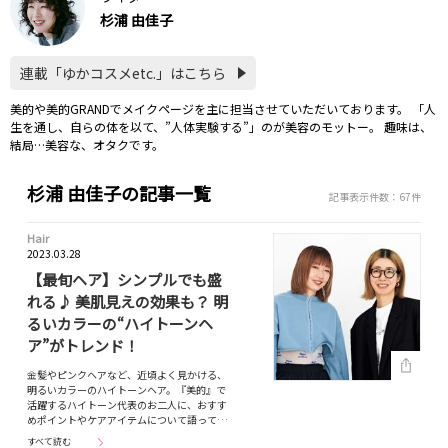
杉浦 由佳子
連載「ゆかコスメetc.」はこちら
美的や美的GRANDでメイクページを主に担当させていただいております。 「人
生を通し、自らの体を以て、”人体実験する”」のが美容のモットー。 趣味は、
結局…美容な、オタクです。
杉浦 由佳子の記事一覧
記事表示件数：67件
Hair
2023.03.28
【最旬ヘア】シンプルでも盛
れる♪ 美肌見えの効果も？ 明
るいカラーの“ハイトーンヘ
ア”がトレンド！
金髪やピンクヘアなど、近頃よく見かける、
明るいカラーのハイトーンヘア。『美的』で
活躍するハイトーン代表のお二人に、おすす
めポイントやケアアイテムについて語って…
すべて読む