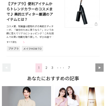
【プチプラ】便利アイテムか
らトレンドカラーのコスメま
で♪ 美的エディター厳選のア
イテムとは？
コスメ愛、知識量は底知れずの美的エディタ
ーが、「自分のために買うなら？」というお
題に答えてリアルにショッピング！これを読
んでお買い物勘を取り戻して、ぜひお店で…
すべて読む
プチプラ
メイクHOW TO
1
2
3
7
・・・
あなたにおすすめの記事