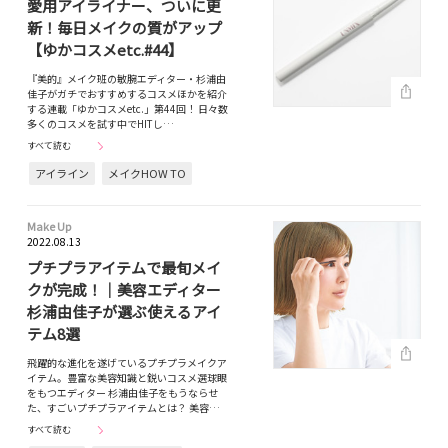
愛用アイライナー、ついに更
新！毎日メイクの質がアップ
【ゆかコスメetc.#44】
『美的』メイク班の敏腕エディター・杉浦由
佳子がガチでおすすめするコスメほかを紹介
する連載「ゆかコスメetc.」第44回！ 日々数
多くのコスメを試す中でHITし…
すべて読む
アイライン
メイクHOW TO
Make Up
2022.08.13
プチプラアイテムで最旬メイ
クが完成！｜美容エディター
杉浦由佳子が選ぶ使えるアイ
テム8選
飛躍的な進化を遂げているプチプラメイクア
イテム。豊富な美容知識と鋭いコスメ選球眼
をもつエディター 杉浦由佳子をもうならせ
た、すごいプチプラアイテムとは？ 美容…
すべて読む