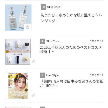
Skin Care
洗うたびになめらかな肌に整えるクレ
ンジング
2026.07.11
4
Skin Care
2026上半期大人のためのベストコスメ
診断【…
2026.07.11
5
Life Style
『美的』9月号は田中みな実さんの表紙
が目印♡…