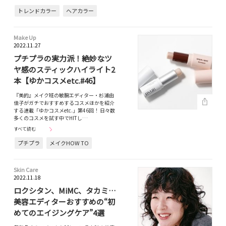
トレンドカラー
ヘアカラー
Make Up
2022.11.27
プチプラの実力派！絶妙なツ
ヤ感のスティックハイライト2
本【ゆかコスメetc.#46】
『美的』メイク班の敏腕エディター・杉浦由
佳子がガチでおすすめするコスメほかを紹介
する連載「ゆかコスメetc.」第46回！ 日々数
多くのコスメを試す中でHITし…
すべて読む
プチプラ
メイクHOW TO
Skin Care
2022.11.18
ロクシタン、MiMC、タカミ…
美容エディターおすすめの“初
めてのエイジングケア”4選