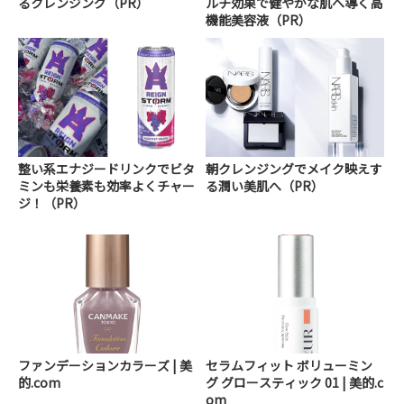
るクレンジング（PR）
ルチ効果で健やかな肌へ導く高
機能美容液（PR）
整い系エナジードリンクでビタ
朝クレンジングでメイク映えす
ミンも栄養素も効率よくチャー
る潤い美肌へ（PR）
ジ！（PR）
ファンデーションカラーズ | 美
セラムフィット ボリューミン
的.com
グ グロースティック 01 | 美的.c
om