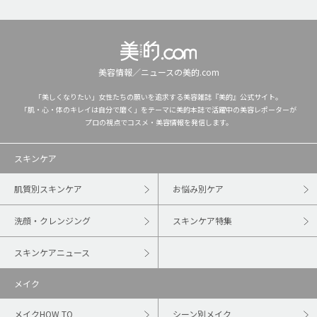
美容情報／ニュースの美的.com
「美しくなりたい」女性たちの願いを追求する美容雑誌『美的』公式サイト。
「肌・心・体のキレイは自分で磨く」をテーマに美的本誌で活躍中の美容レポーターが
プロの視点でコスメ・美容情報を発信します。
スキンケア
肌質別スキンケア
お悩み別ケア
洗顔・クレンジング
スキンケア特集
スキンケアニュース
メイク
メイクHOW TO
シーン別メイク