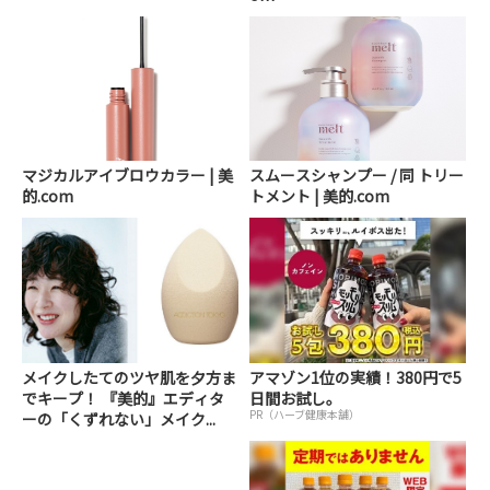
マジカルアイブロウカラー | 美
スムースシャンプー / 同 トリー
的.com
トメント | 美的.com
メイクしたてのツヤ肌を夕方ま
アマゾン1位の実績！380円で5
でキープ！ 『美的』エディタ
日間お試し。
PR（ハーブ健康本舗）
ーの「くずれない」メイク...