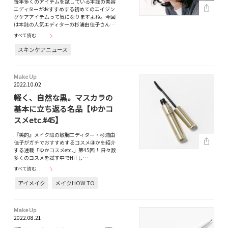
毎年多くのアイテムを試している本誌の美容
エディターがおすすめする初めてのエイジン
グケアアイテムって気になりますよね。今回
は本誌の人気エディターの杉浦由佳子さん…
すべて読む
スキンケアニュース
Make Up
2022.10.02
軽く、自然な黒。マスカラの
基本に立ち返る名品【ゆかコ
スメetc.#45】
『美的』メイク班の敏腕エディター・杉浦由
佳子がガチでおすすめするコスメほかを紹介
する連載「ゆかコスメetc.」第45回！ 日々数
多くのコスメを試す中でHITし…
すべて読む
アイメイク
メイクHOW TO
Make Up
2022.08.21