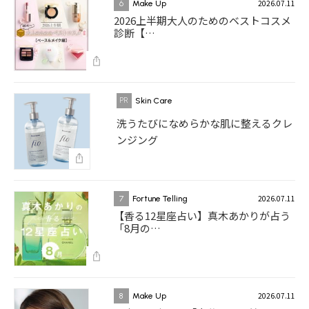
2026.07.11
6
Make Up
2026上半期大人のためのベストコスメ
診断【…
Skin Care
洗うたびになめらかな肌に整えるクレ
ンジング
2026.07.11
7
Fortune Telling
【香る12星座占い】真木あかりが占う
「8月の…
2026.07.11
8
Make Up