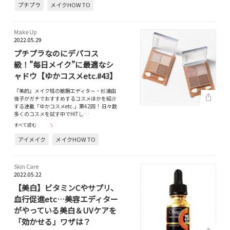
プチプラ
メイクHOW TO
Make Up
2022.05.29
プチプラなのにデパコス
級！”毎日メイク”に最適なシ
ャドウ【ゆかコスメetc.#43】
『美的』メイク班の敏腕エディター・杉浦由
佳子がガチでおすすめするコスメほかを紹介
する連載「ゆかコスメetc.」第42回！ 日々数
多くのコスメを試す中でHITし…
すべて読む
アイメイク
メイクHOW TO
Skin Care
2022.05.22
【美白】ビタミンCやサプリ、
血行促進etc…美容エディター
がやっている美白＆UVケアを
「効かせる」ワザは？