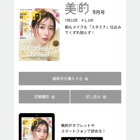
9
月号
7月22日 ￥1,100
肌もメイクも「スタミナ」仕込み
でくずれ知らず！
最新号を購入する
定期購読
試し読み
美的がタブレットや
スマートフォンで読める！