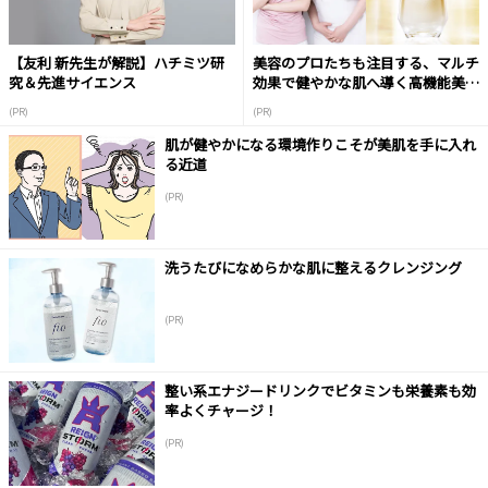
【友利 新先生が解説】ハチミツ研
美容のプロたちも注目する、マルチ
究＆先進サイエンス
効果で健やかな肌へ導く高機能美容
液
(PR)
(PR)
肌が健やかになる環境作りこそが美肌を手に入れ
る近道
(PR)
洗うたびになめらかな肌に整えるクレンジング
(PR)
整い系エナジードリンクでビタミンも栄養素も効
率よくチャージ！
(PR)