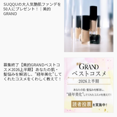
SUQQUの大人気艶肌ファンデを
50人にプレゼント！｜美的
GRAND
募集終了【美的GRANDベストコ
スメ2026上半期】あなたの肌・
髪悩みを解消し、”経年美化”して
くれたコスメをくわしく教えて！