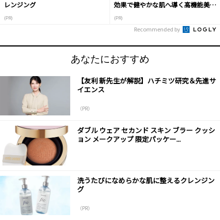
レンジング
効果で健やかな肌へ導く高機能美容
液
(PR)
(PR)
Recommended by
あなたにおすすめ
【友利 新先生が解説】ハチミツ研究＆先進サ
イエンス
（PR）
ダブル ウェア セカンド スキン ブラー クッシ
ョン メークアップ 限定パッケー...
洗うたびになめらかな肌に整えるクレンジン
グ
（PR）