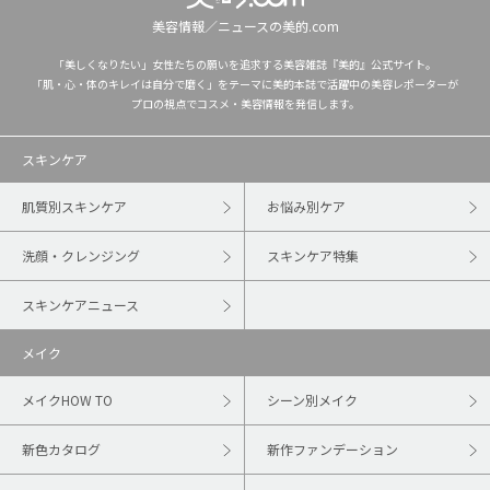
美容情報／ニュースの美的.com
「美しくなりたい」女性たちの願いを追求する美容雑誌『美的』公式サイト。
「肌・心・体のキレイは自分で磨く」をテーマに美的本誌で活躍中の美容レポーターが
プロの視点でコスメ・美容情報を発信します。
スキンケア
肌質別スキンケア
お悩み別ケア
洗顔・クレンジング
スキンケア特集
スキンケアニュース
メイク
メイクHOW TO
シーン別メイク
新色カタログ
新作ファンデーション