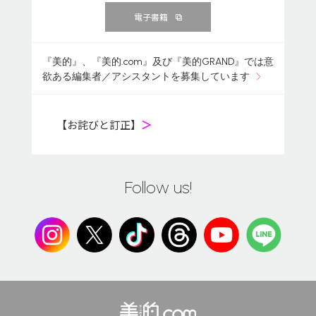
電子書籍
『美的』、『美的.com』及び『美的GRAND』では意
欲ある編集者／アシスタントを募集しています
【お詫びと訂正】
＞
Follow us!