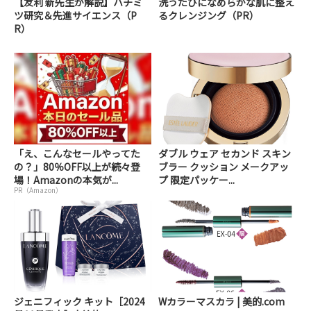
【友利 新先生が解説】ハチミ
洗うたびになめらかな肌に整え
ツ研究＆先進サイエンス（P
るクレンジング（PR）
R）
「え、こんなセールやってた
ダブル ウェア セカンド スキン
の？」80％OFF以上が続々登
ブラー クッション メークアッ
場！Amazonの本気が...
プ 限定パッケー...
PR（Amazon）
ジェニフィック キット［2024
Wカラーマスカラ | 美的.com