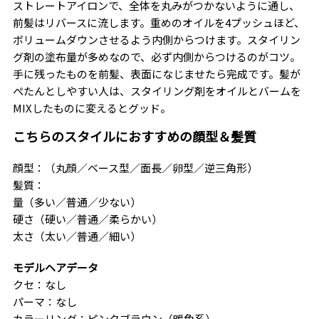
ストレートアイロンで、全体を丸みがつかないように通し、
前髪はリバースに流します。重めのオイルを4プッシュほど、
ボリュームダウンさせるよう内側からつけます。スタイリン
グ剤の塗布量が多めなので、必ず内側からつけるのがコツ。
手に残ったものを前髪、表面になじませたら完成です。髪が
ぺたんとしやすい人は、スタイリング剤をオイルとバームを
MIXしたものに変えるとグッド。
こちらのスタイルにおすすめの顔型＆髪質
顔型：（丸顔／ベース型／面長／卵型／逆三角形）
髪質：
量（多い／普通／少ない）
硬さ（硬い／普通／柔らかい）
太さ（太い／普通／細い）
モデルヘアデータ
クセ：なし
パーマ：なし
カラーリング：ピンクブラウン（暖色系）