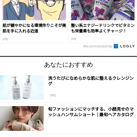
肌が健やかになる環境作りこそが美
整い系エナジードリンクでビタミン
肌を手に入れる近道
も栄養素も効率よくチャージ！
(PR)
(PR)
Recommended by
あなたにおすすめ
洗うたびになめらかな肌に整えるクレンジン
グ
（PR）
旬ファッションにマッチする、小顔見せのマ
ッシュハンサムショート｜最旬ヘアカタログ