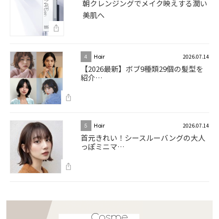
朝クレンジングでメイク映えする潤い
美肌へ
2026.07.14
4
Hair
【2026最新】ボブ9種類29個の髪型を
紹介…
2026.07.14
5
Hair
首元きれい！シースルーバングの大人
っぽミニマ…
Cosme