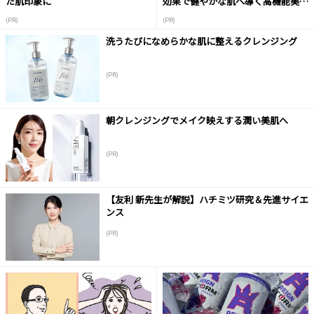
た肌印象に
効果で健やかな肌へ導く高機能美容
液
(PR)
(PR)
洗うたびになめらかな肌に整えるクレンジング
(PR)
朝クレンジングでメイク映えする潤い美肌へ
(PR)
【友利 新先生が解説】ハチミツ研究＆先進サイエ
ンス
(PR)