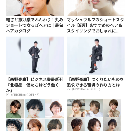
軽さと抜け感でふんわり！丸み
マッシュウルフのショートスタ
ショートで女っぽヘアに｜最旬
イル【8選】おすすめのヘア＆
ヘアカタログ
スタイリングでおしゃれに...
【西野亮廣】ビジネス書最新刊
【西野亮廣】つくりたいものを
『北極星 僕たちはどう働く
追求できる環境の作り方とは
PR（FINCHI on GOETHE）
か』
PR（FINCHI on GOETHE）