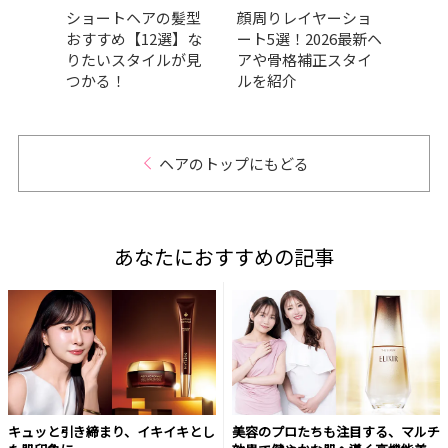
ョート
ショートヘアの髪型
顔周りレイヤーショ
【20
っき
おすすめ【12選】な
ート5選！2026最新ヘ
れシ
スタ
りたいスタイルが見
アや骨格補正スタイ
向け
つかる！
ルを紹介
ュ・
介
ヘアのトップにもどる
あなたにおすすめの記事
キュッと引き締まり、イキイキとし
美容のプロたちも注目する、マルチ