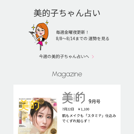
美的子ちゃん占い
毎週金曜夜更新！
8/8〜8/14までの 運勢を見る
今週の美的子ちゃん占いへ
Magazine
9
月号
7月22日 ￥1,100
肌もメイクも「スタミナ」仕込み
でくずれ知らず！