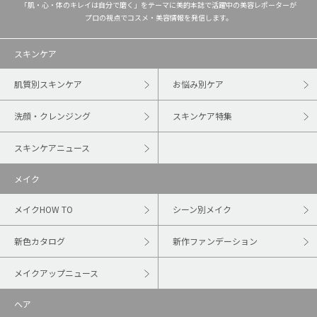
「肌・心・体のキレイは自分で磨く」をテーマに美的本誌で活躍中の美容レポーターが
プロの視点でコスメ・美容情報を発信します。
スキンケア
肌質別スキンケア
お悩み別ケア
洗顔・クレンジング
スキンケア特集
スキンケアニュース
メイク
メイクHOW TO
シーン別メイク
新色カタログ
新作ファンデーション
メイクアップニュース
ヘア