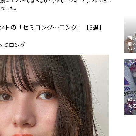
以前はロングからばっさりカットし、ショートボブにチェン
的でした。
ントの「セミロング～ロング」【6選】
朝
セミロング
肌
NARS
整
養
レイ