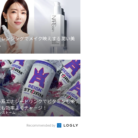
クレンジングでメイク映えする潤い美
へ
い系エナジードリンクでビタミンも栄
素も効率よくチャージ！
ンストーム
Recommended by