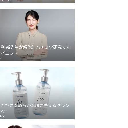
友利 新先生が解説】ハチミツ研究＆先
サイエンス
ン
うたびになめらかな肌に整えるクレン
ング
ルタ