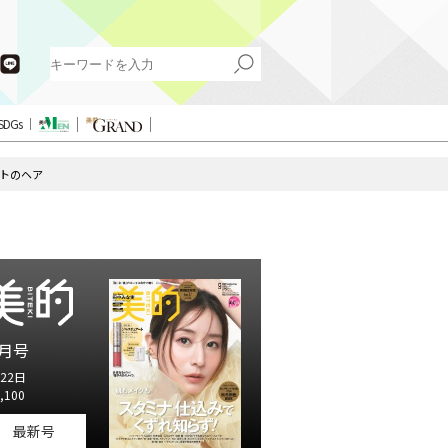
SDGs
ントのヘア
月号
22日
,100
最新号