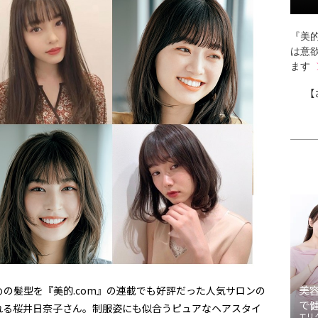
『美的
は意
ます
【
美
の髪型を『美的.com』の連載でも好評だった人気サロンの
で
れる桜井日奈子さん。制服姿にも似合うピュアなヘアスタイ
エリ