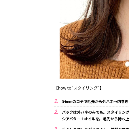
【how to“スタイリング”】
34mmのコテで毛先から外ハネ→内巻き
バックは外ハネのみでも。スタイリン
シアバター＋オイルを。毛先から持ち