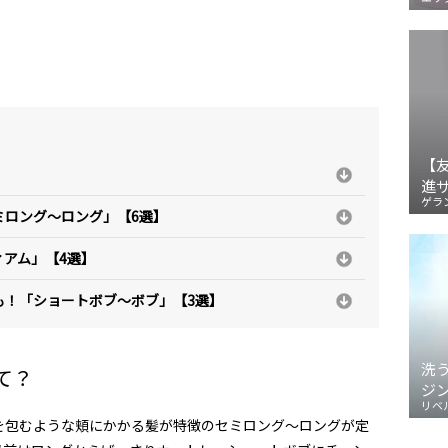
【
進
ゲラ
ミロング～ロング」【6選】
アム」【4選】
も！「ショートボブ～ボブ」【3選】
洗
て？
ジ
リベ
を包むような頬にかかる髪が特徴のセミロング～ロングが定