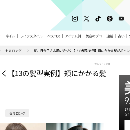
ア
ネイル
ライフスタイル
ベスコス
アイテム別
美容のプロ
連載
占い
セミロング
桜井日奈子さん風に近づく【13の髪型実例】頬にかかる髪がポイ
2022.12.08
く【13の髪型実例】頬にかかる髪
9
7月
セミロング
￥1