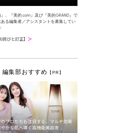
』、『美的.com』及び『美的GRAND』で
欲ある編集者／アシスタントを募集してい
お詫びと訂正】
＞
編集部おすすめ
【PR】
容のプロたちも注目する、マルチ効果
健やかな肌へ導く高機能美容液
クシール