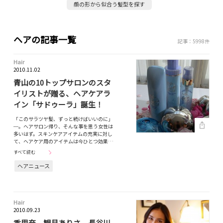
顔の形から似合う髪型を探す
ヘアの記事一覧
記事：5998件
Hair
2010.11.02
青山の10トップサロンのスタ
イリストが贈る、ヘアケアラ
イン「サドゥーラ」誕生！
「このサラツヤ髪、ずっと続けばいいのに」
─。ヘアサロン帰り、そんな事を思う女性は
多いはず。スキンケアアイテムの充実に対し
て、ヘアケア用のアイテムは今ひとつ効果…
すべて読む
ヘアニュース
Hair
2010.09.23
香里奈、観月ありさ、長谷川