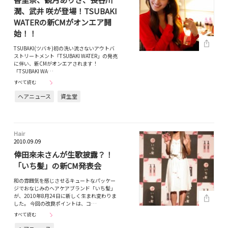
潤、武井 咲が登場！TSUBAKI
WATERの新CMがオンエア開
始！！
TSUBAKI(ツバキ)初の洗い流さないアウトバ
ストリートメント「TSUBAKI WATER」の発売
に伴い、新CMがオンエアされます！
「TSUBAKI WA…
すべて読む
ヘアニュース
資生堂
Hair
2010.09.09
倖田來未さんが生歌披露？！
「いち髪」の新CM発表会
和の雰囲気を感じさせるキュートなパッケー
ジでおなじみのヘアケアブランド「いち髪」
が、2010年8月24日に新しく生まれ変わりま
した。 今回の改良ポイントは、コ…
すべて読む