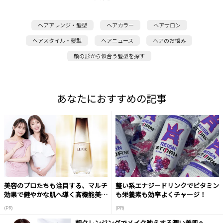
ヘアアレンジ・髪型
ヘアカラー
ヘアサロン
ヘアスタイル・髪型
ヘアニュース
ヘアのお悩み
顔の形から似合う髪型を探す
あなたにおすすめの記事
美容のプロたちも注目する、マルチ
整い系エナジードリンクでビタミン
効果で健やかな肌へ導く高機能美容
も栄養素も効率よくチャージ！
液
(PR)
(PR)
朝クレンジングでメイク映えする潤い美肌へ