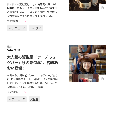
ジメジメ＆蒸し蒸し…まだ梅雨真っ只中の6
月中旬、あのラックスから新製品が登場する
とのうれしいニュースを聞きつけ、張り切っ
て発表会に行ってきました！ 私たちには…
すべて読む
ヘアニュース
ラックス
Hair
2010.08.27
大人気の資生堂「ウーノ フォ
グバー」秋の新CMに、宮崎あ
おい登場！
本日から、資生堂「ウーノ フォグバー」秋の
新CMが放映スタート！ 今回も、CMの舞台は
ロンドン。そして登場するのは、もちろん妻
夫木 聡、小栗 旬、瑛太、三浦春…
すべて読む
ヘアニュース
資生堂