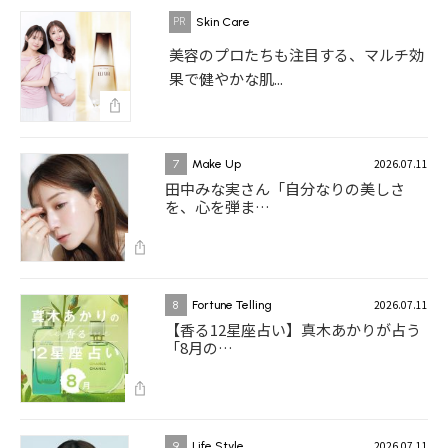
Skin Care
美容のプロたちも注目する、マルチ効
果で健やかな肌...
2026.07.11
7
Make Up
田中みな実さん「自分なりの美しさ
を、心を弾ま…
2026.07.11
8
Fortune Telling
【香る12星座占い】真木あかりが占う
「8月の…
2026.07.11
9
Life Style