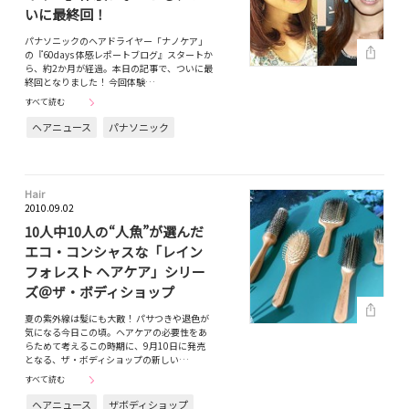
いに最終回！
パナソニックのヘアドライヤー「ナノケア」
の『60days 体感レポートブログ』スタートか
ら、約2か月が経過。本日の記事で、ついに最
終回となりました！ 今回体験…
すべて読む
ヘアニュース
パナソニック
Hair
2010.09.02
10人中10人の“人魚”が選んだ
エコ・コンシャスな「レイン
フォレスト ヘアケア」シリー
ズ＠ザ・ボディショップ
夏の紫外線は髪にも大敵！ パサつきや退色が
気になる今日この頃。ヘアケアの必要性をあ
らためて考えるこの時期に、9月10日に発売
となる、ザ・ボディショップの新しい…
すべて読む
ヘアニュース
ザボディショップ