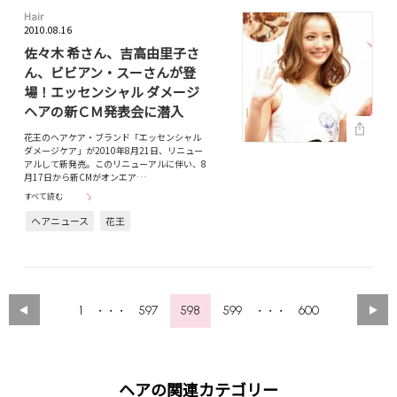
Hair
2010.08.16
佐々木 希さん、吉高由里子さ
ん、ビビアン・スーさんが登
場！エッセンシャル ダメージ
ヘアの新ＣＭ発表会に潜入
花王のヘアケア・ブランド「エッセンシャル
ダメージケア」が2010年8月21日、リニュー
アルして新発売。このリニューアルに伴い、8
月17日から新CMがオンエア…
すべて読む
ヘアニュース
花王
1
597
598
599
600
・・・
・・・
ヘアの関連カテゴリー