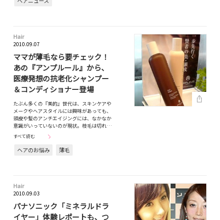
ヘアニュース
Hair
2010.09.07
ママが薄毛なら要チェック！
あの『アンプルール』から、
医療発想の抗老化シャンプー
＆コンディショナー登場
たぶん多くの『美的』世代は、スキンケアや
メークやヘアスタイルには興味があっても、
頭皮や髪のアンチエイジングには、なかなか
意識がいっていないのが現状。枝毛は切れ…
すべて読む
ヘアのお悩み
薄毛
Hair
2010.09.03
パナソニック「ミネラルドラ
イヤー」体験レポートも、つ