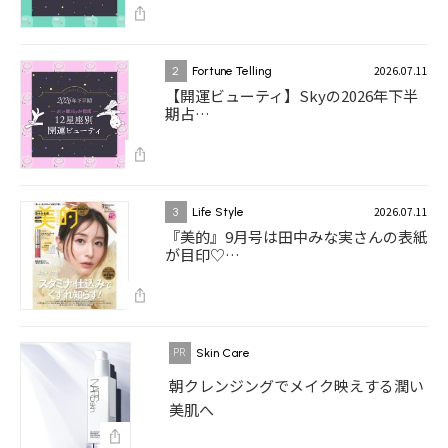
2026.07.11
2
Fortune Telling
【開運ビューティ】Skyの2026年下半
期占…
2026.07.11
3
Life Style
『美的』9月号は田中みな実さんの表紙
が目印♡…
Skin Care
朝クレンジングでメイク映えする潤い
美肌へ