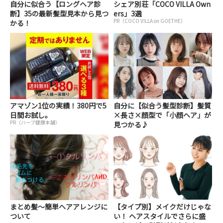
自分に似合う【ロングヘア診
シェア別荘「COCO VILLA Own
断】35の最新髪型見本から見つ
ers」3選
PR（COCO VILLA on GOETHE）
かる！
アマゾン1位の実績！380円で5
自分に【似合う髪型診断】髪質
日間お試し。
×長さ×顔型で「小顔ヘア」が
PR（ハーブ健康本舗）
見つかる♪
まとめ髪〜簡単ヘアアレンジに
【タイプ別】メイクだけじゃな
ついて
い！ ヘアスタイルでさらに盛