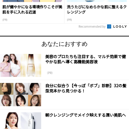
肌が健やかになる環境作りこそが美
洗うたびになめらかな肌に整えるク
肌を手に入れる近道
レンジング
(PR)
(PR)
Recommended by
あなたにおすすめ
美容のプロたちも注目する、マルチ効果で健
やかな肌へ導く高機能美容液
（PR）
自分に似合う【今っぽ「ボブ」診断】32の髪
型見本から見つかる！
朝クレンジングでメイク映えする潤い美肌へ