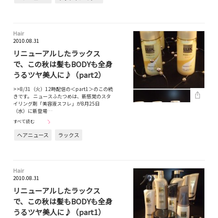
Hair
2010.08.31
リニューアルしたラックス
で、この秋は髪もBODYも全身
うるツヤ美人に♪（part2）
>>8/31（火）12時配信の＜part1＞のこの続
きです。 ニュースふたつめは、新感覚のスタ
イリング剤「美容液スフレ」が8月25日
（水）に新登場…
すべて読む
ヘアニュース
ラックス
Hair
2010.08.31
リニューアルしたラックス
で、この秋は髪もBODYも全身
うるツヤ美人に♪（part1）