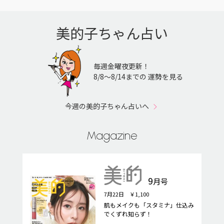
美的子ちゃん占い
毎週金曜夜更新！
8/8〜8/14までの 運勢を見る
今週の美的子ちゃん占いへ
Magazine
9
月号
7月22日 ￥1,100
肌もメイクも「スタミナ」仕込み
でくずれ知らず！