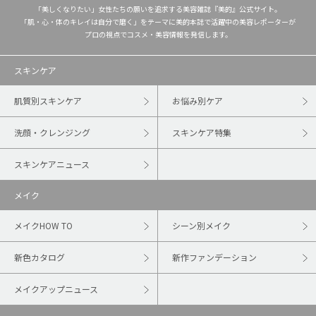
「美しくなりたい」女性たちの願いを追求する美容雑誌『美的』公式サイト。
「肌・心・体のキレイは自分で磨く」をテーマに美的本誌で活躍中の美容レポーターが
プロの視点でコスメ・美容情報を発信します。
スキンケア
肌質別スキンケア
お悩み別ケア
洗顔・クレンジング
スキンケア特集
スキンケアニュース
メイク
メイクHOW TO
シーン別メイク
新色カタログ
新作ファンデーション
メイクアップニュース