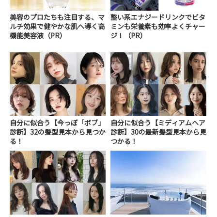
美容のプロたちも注目する、マ
整い系エナジードリンクでビタ
ルチ効果で健やかな肌へ導く高
ミンも栄養素も効率よくチャー
機能美容液（PR）
ジ！（PR）
自分に似合う【今っぽ「ボブ」
自分に似合う【ミディアムヘア
診断】32の髪型見本から見つか
診断】30の最新髪型見本から見
る！
つかる！