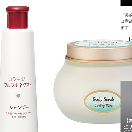
『美的
は意
ます
【
【
進
ゲラ