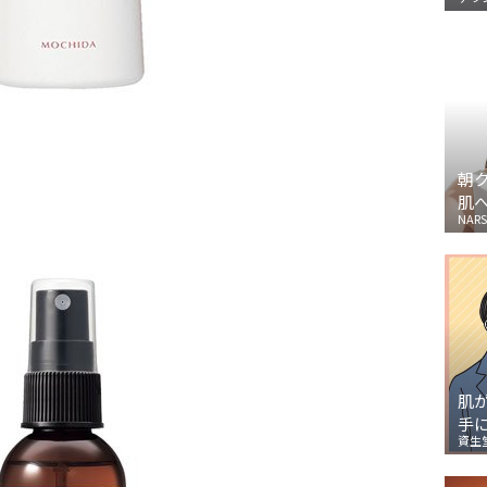
朝
肌
NARS
肌
手
資生