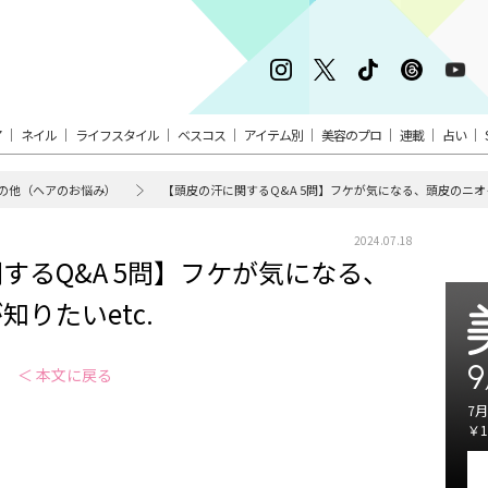
ア
ネイル
ライフスタイル
ベスコス
アイテム別
美容のプロ
連載
占い
の他（ヘアのお悩み）
【頭皮の汗に関するQ&A 5問】フケが気になる、頭皮のニオイ
2024.07.18
するQ&A 5問】フケが気になる、
りたいetc.
9
＜ 本文に戻る
7月
￥1