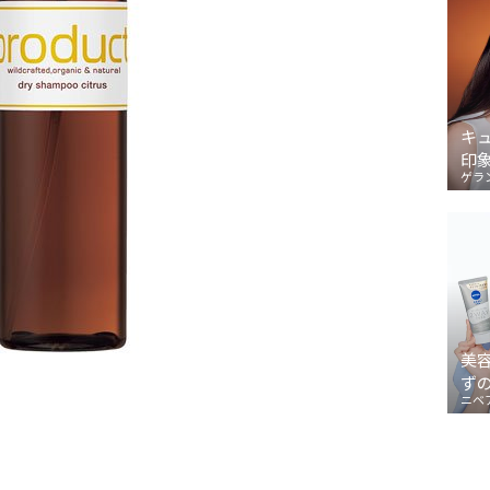
キ
印
ゲラ
美
ず
ニベ