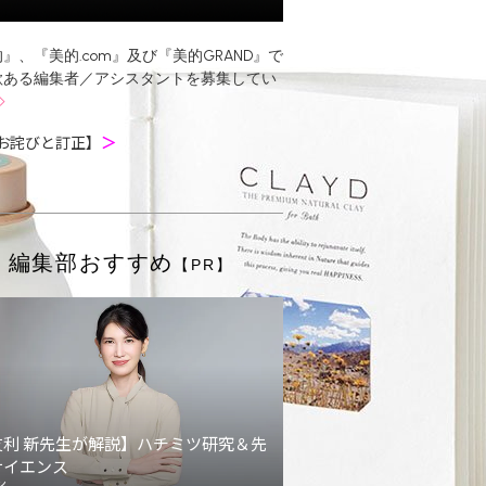
』、『美的.com』及び『美的GRAND』で
欲ある編集者／アシスタントを募集してい
お詫びと訂正】
＞
編集部おすすめ
【PR】
友利 新先生が解説】ハチミツ研究＆先
サイエンス
ン