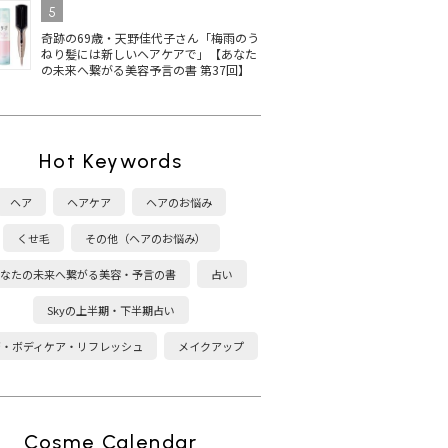
5
奇跡の69歳・天野佳代子さん「梅雨のう
ねり髪には新しいヘアケアで」【あなた
の未来へ繋がる美容予言の書 第37回】
Hot Keywords
ヘア
ヘアケア
ヘアのお悩み
くせ毛
その他（ヘアのお悩み）
なたの未来へ繋がる美容・予言の書
占い
Skyの上半期・下半期占い
康・ボディケア・リフレッシュ
メイクアップ
Cosme Calendar