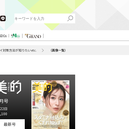
SDGs
対策方法が知りたいetc.
（画像一覧）
月号
22日
,100
最新号