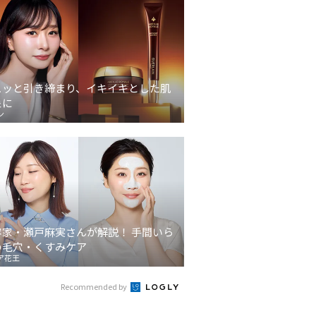
ュッと引き締まり、イキイキとした肌
象に
ン
容家・瀬戸麻実さんが解説！ 手間いら
の毛穴・くすみケア
ア花王
Recommended by