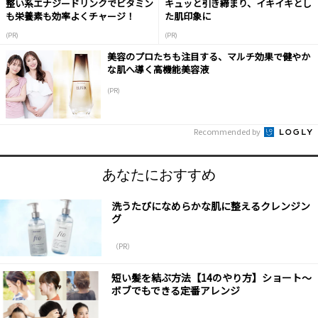
整い系エナジードリンクでビタミン
キュッと引き締まり、イキイキとし
も栄養素も効率よくチャージ！
た肌印象に
(PR)
(PR)
美容のプロたちも注目する、マルチ効果で健やか
な肌へ導く高機能美容液
(PR)
Recommended by
あなたにおすすめ
洗うたびになめらかな肌に整えるクレンジン
グ
（PR）
短い髪を結ぶ方法【14のやり方】ショート～
ボブでもできる定番アレンジ