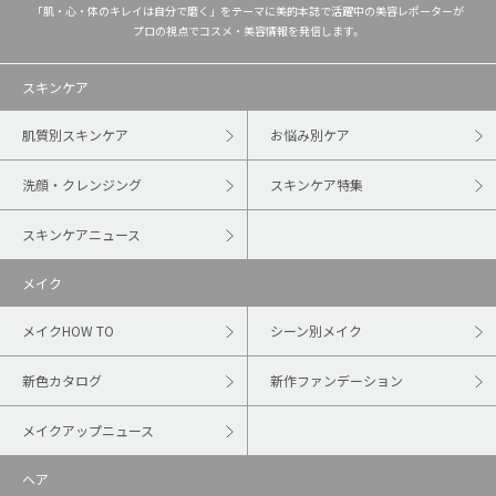
「肌・心・体のキレイは自分で磨く」をテーマに美的本誌で活躍中の美容レポーターが
プロの視点でコスメ・美容情報を発信します。
スキンケア
肌質別スキンケア
お悩み別ケア
洗顔・クレンジング
スキンケア特集
スキンケアニュース
メイク
メイクHOW TO
シーン別メイク
新色カタログ
新作ファンデーション
メイクアップニュース
ヘア