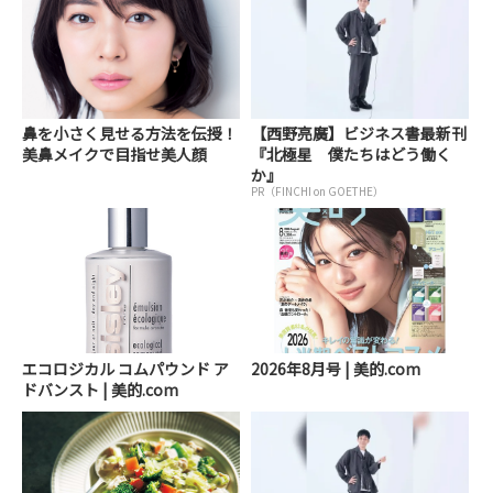
鼻を小さく見せる方法を伝授！
【西野亮廣】ビジネス書最新刊
美鼻メイクで目指せ美人顔
『北極星 僕たちはどう働く
か』
PR（FINCHI on GOETHE）
エコロジカル コムパウンド ア
2026年8月号 | 美的.com
ドバンスト | 美的.com