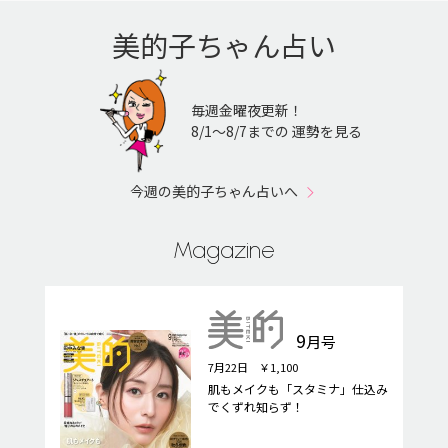
美的子ちゃん占い
毎週金曜夜更新！
8/1〜8/7までの 運勢を見る
今週の美的子ちゃん占いへ
Magazine
9
月号
7月22日 ￥1,100
肌もメイクも「スタミナ」仕込み
でくずれ知らず！