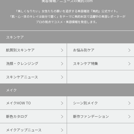
美容情報／ニュースの美的.com
「美しくなりたい」女性たちの願いを追求する美容雑誌『美的』公式サイト。
「肌・心・体のキレイは自分で磨く」をテーマに美的本誌で活躍中の美容レポーターが
プロの視点でコスメ・美容情報を発信します。
スキンケア
肌質別スキンケア
お悩み別ケア
洗顔・クレンジング
スキンケア特集
スキンケアニュース
メイク
メイクHOW TO
シーン別メイク
新色カタログ
新作ファンデーション
メイクアップニュース