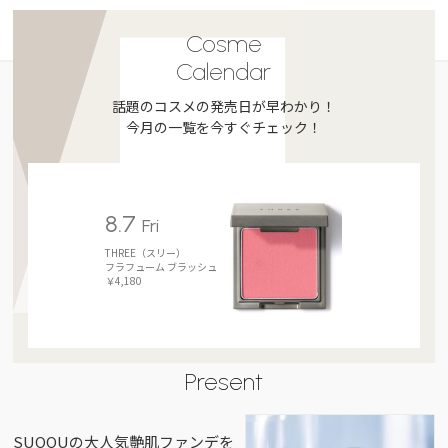
Cosme
Calendar
話題のコスメの発売日が早わかり！
今月の一覧を今すぐチェック！
8.7
Fri
THREE（スリー）
フラフューム ブラッシュ
￥4,180
Present
SUQQUの大人気艶肌ファンデを