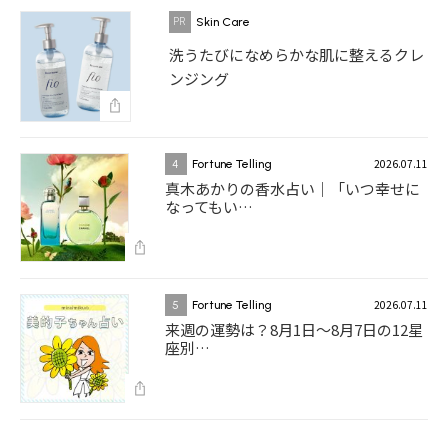
Skin Care
洗うたびになめらかな肌に整えるクレ
ンジング
2026.07.11
4
Fortune Telling
真木あかりの香水占い｜「いつ幸せに
なってもい…
2026.07.11
5
Fortune Telling
来週の運勢は？8月1日～8月7日の12星
座別…