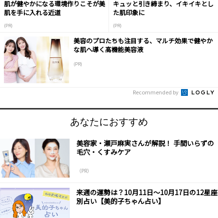
肌が健やかになる環境作りこそが美
キュッと引き締まり、イキイキとし
肌を手に入れる近道
た肌印象に
(PR)
(PR)
美容のプロたちも注目する、マルチ効果で健やか
な肌へ導く高機能美容液
(PR)
Recommended by
あなたにおすすめ
美容家・瀬戸麻実さんが解説！ 手間いらずの
毛穴・くすみケア
（PR）
来週の運勢は？10月11日～10月17日の12星座
別占い【美的子ちゃん占い】