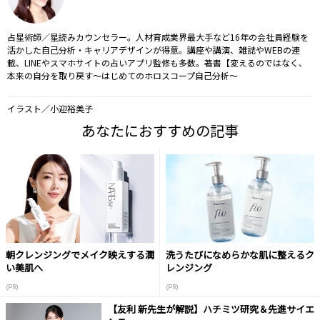
占星術師／星読みカウンセラー。人材育成業界最大手など16年の会社員経験を
活かした自己分析・キャリアデザインが得意。講座や講演、雑誌やWEBの連
載、LINEやスマホサイトの占いアプリ監修も多数。著書【変えるのではなく、
本来の自分を取り戻す～はじめてのホロスコープ自己分析～
イラスト／小迎裕美子
あなたにおすすめの記事
朝クレンジングでメイク映えする潤
洗うたびになめらかな肌に整えるク
い美肌へ
レンジング
(PR)
(PR)
【友利 新先生が解説】ハチミツ研究＆先進サイエ