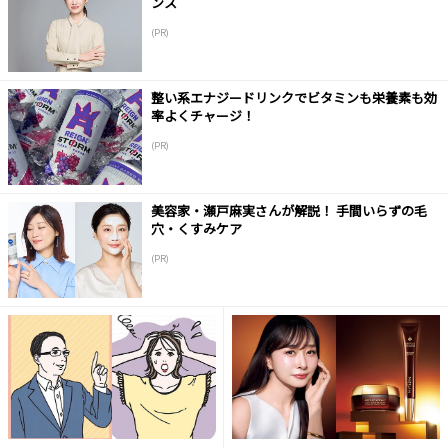
ンス
(PR)
整い系エナジードリンクでビタミンも栄養素も効
率よくチャージ！
(PR)
美容家・瀬戸麻実さんが解説！ 手間いらずの毛
穴・くすみケア
(PR)