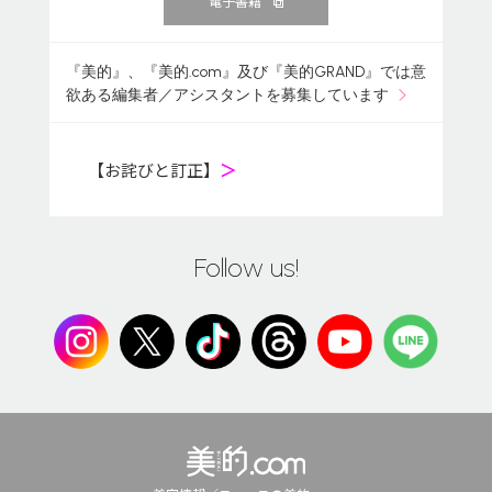
電子書籍
『美的』、『美的.com』及び『美的GRAND』では意
欲ある編集者／アシスタントを募集しています
【お詫びと訂正】
＞
Follow us!