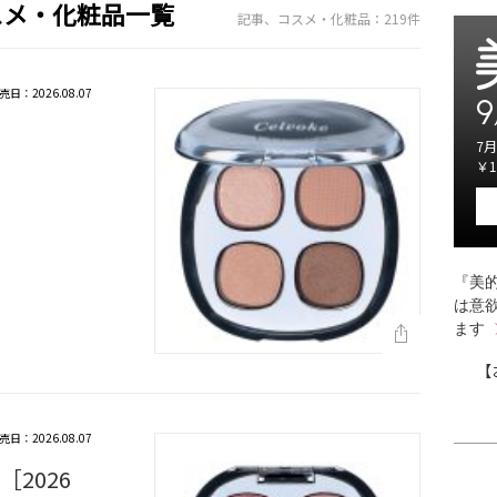
スメ・化粧品一覧
記事、コスメ・化粧品：219件
売日：2026.08.07
9
7月
￥1
『美的
は意
ます
【
売日：2026.08.07
2026