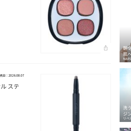
朝
肌
NARS
売日：2026.08.07
ル ステ
洗
ジ
リベ