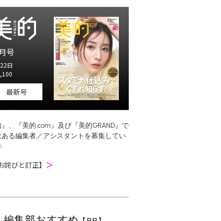
月号
22日
,100
最新号
』、『美的.com』及び『美的GRAND』で
欲ある編集者／アシスタントを募集してい
お詫びと訂正】
＞
編集部おすすめ
【PR】