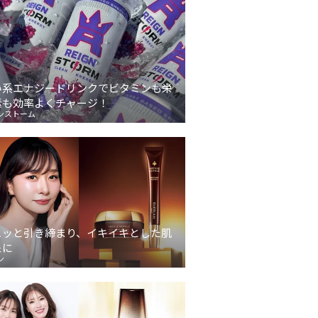
い系エナジードリンクでビタミンも栄
素も効率よくチャージ！
ンストーム
ュッと引き締まり、イキイキとした肌
象に
ン