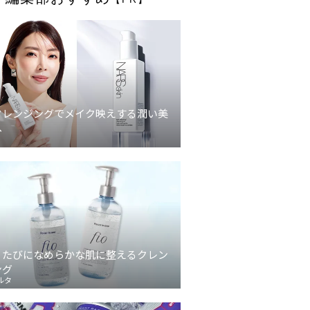
クレンジングでメイク映えする潤い美
へ
うたびになめらかな肌に整えるクレン
ング
ルタ