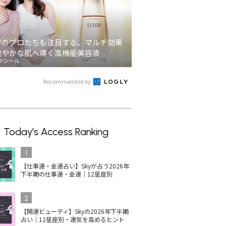
容のプロたちも注目する、マルチ効果
健やかな肌へ導く高機能美容液
クシール
Recommended by
Today's Access Ranking
1
【仕事運・金運占い】Skyが占う2026年
下半期の仕事運・金運｜12星座別
2
【開運ビューティ】Skyの2026年下半期
占い｜12星座別・運気を高めるヒント