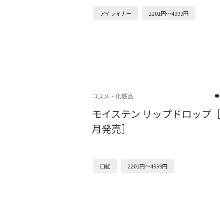
アイライナー
2201円～4999円
コスメ・化粧品
発
モイステン リップドロップ［20
月発売］
口紅
2201円～4999円