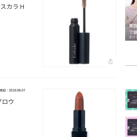
スカラ H
美
で
エリ
売日：2026.08.07
グロウ