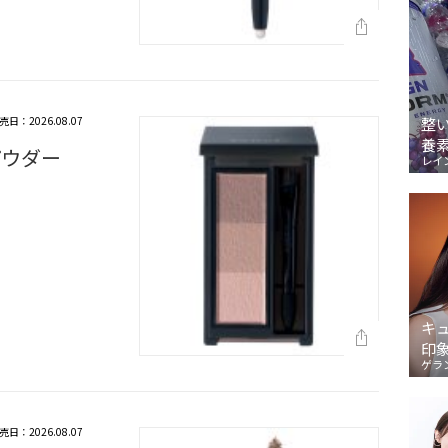
売日：2026.08.07
整
養
パウダー
レイ
キ
印
ゲラ
売日：2026.08.07