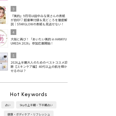
3
『美的』9月号は田中みな実さんの表紙
が目印♡ 超豪華付録＆見どころを徹底解
説｜STARGLOWの表紙も見逃せない！
4
大阪に再び！「あいたい美的 in HANKYU
UMEDA 2026」参加応募開始！
5
2026上半期大人のためのベストコスメ診
断【スキンケア編】40代以上の肌を輝か
せるのは？
Hot Keywords
占い
Skyの上半期・下半期占い
健康・ボディケア・リフレッシュ