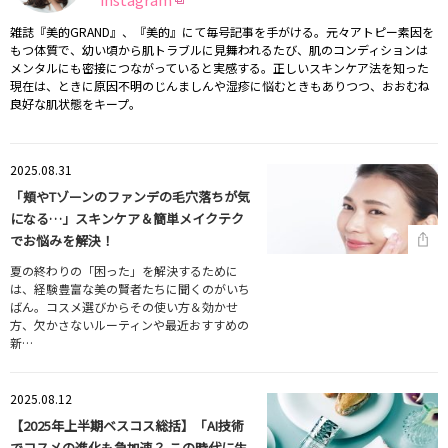
雑誌『美的GRAND』、『美的』にて毎号記事を手がける。元々アトピー素因を
もつ体質で、幼い頃から肌トラブルに見舞われるたび、肌のコンディションは
メンタルにも密接につながっていると実感する。正しいスキンケア法を知った
現在は、ときに原因不明のじんましんや湿疹に悩むときもありつつ、おおむね
良好な肌状態をキープ。
2025.08.31
「頬やTゾーンのファンデの毛穴落ちが気
になる…」スキンケア＆簡単メイクテク
でお悩みを解決！
夏の終わりの「困った」を解決するために
は、経験豊富な美の賢者たちに聞くのがいち
ばん。コスメ選びからその使い方＆効かせ
方、欠かさないルーティンや最近おすすめの
新…
2025.08.12
【2025年上半期ベスコス総括】「AI技術
でコスメの進化も急加速？ この時代に生