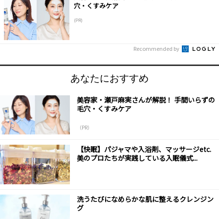
穴・くすみケア
(PR)
Recommended by
あなたにおすすめ
美容家・瀬戸麻実さんが解説！ 手間いらずの
毛穴・くすみケア
（PR）
【快眠】パジャマや入浴剤、マッサージetc.
美のプロたちが実践している入眠儀式...
洗うたびになめらかな肌に整えるクレンジン
グ