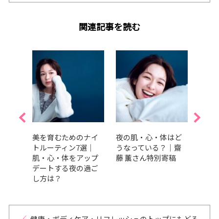
関連記事を読む
秋の夜
美を育むためのナイ
夜の肌・心・体はど
「脳
アッ
トルーティン7選｜
うなっている？｜齋
睡眠
イント
肌・心・体をアップ
藤 薫さん特別寄稿
イン
デートする夜の過ご
ンス
し方は？
ピロ
美tec
健康・ボディケア・リフレッシュのトップにもどる