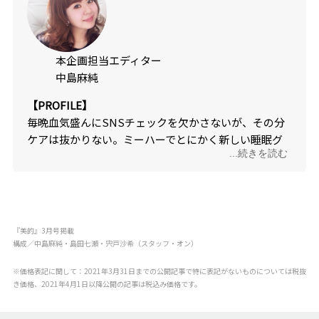
本企画担当エディター
中島麻純
【PROFILE】
毎晩血気盛んにSNSチェックを欠かさないが、その分
ケアは抜かりない。ミーハーでとにかく新しい睡眠グ
...続きを読む
ッズは試してみる、がモットー♪
『美的』3月号掲載
構成／中島麻純・島田七瀬・宍戸沙希（スタッフ・オン）
※価格表記に関して：2021年3月31日までの公開記事で特に表記がないものについては税抜
き価格、2021年4月1日以降公開の記事は税込み価格です。