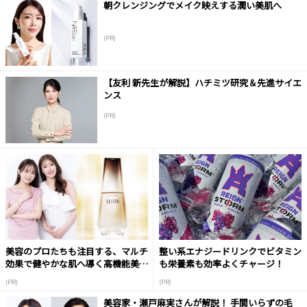
朝クレンジングでメイク映えする潤い美肌へ
(PR)
【友利 新先生が解説】ハチミツ研究＆先進サイエ
ンス
(PR)
美容のプロたちも注目する、マルチ
整い系エナジードリンクでビタミン
効果で健やかな肌へ導く高機能美容
も栄養素も効率よくチャージ！
液
(PR)
(PR)
美容家・瀬戸麻実さんが解説！ 手間いらずの毛