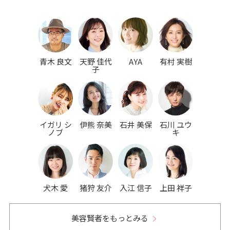
青木 良文
天野 佳代
AYA
有村 実樹
子
イガリ シ
伊熊 奈美
石井 美保
石川 ユウ
ノブ
キ
犬木 愛
猪狩 友介
入江 信子
上田 祥子
美容賢者をもっとみる