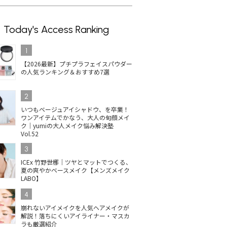
Today's Access Ranking
1
【2026最新】プチプラフェイスパウダー
の人気ランキング＆おすすめ7選
2
いつもベージュアイシャドウ、を卒業！
ワンアイテムでかなう、大人の旬顔メイ
ク｜yumiの大人メイク悩み解決塾
Vol.52
3
ICEx 竹野世梛｜ツヤとマットでつくる、
夏の爽やかベースメイク【メンズメイク
LABO】
4
崩れないアイメイクを人気ヘアメイクが
解説！落ちにくいアイライナー・マスカ
ラも厳選紹介