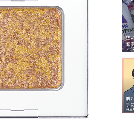
整
養
レイ
肌
手
資生