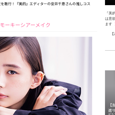
査を敢行！『美的』エディターの安井千恵さんの推しコス
『美的
は意
モーキーシアーメイク
ます
【
【
進
ゲラ