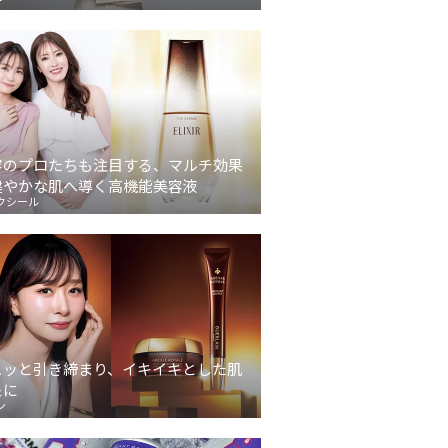
容のプロたちも注目する、マルチ効果
健やかな肌へ導く高機能美容液
クシール
ュッと引き締まり、イキイキとした肌
象に
ン