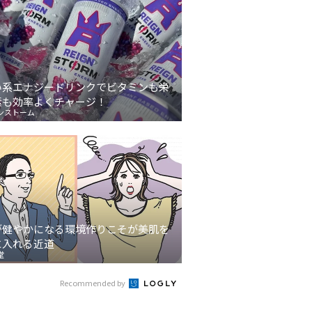
い系エナジードリンクでビタミンも栄
素も効率よくチャージ！
ンストーム
が健やかになる環境作りこそが美肌を
に入れる近道
堂
Recommended by