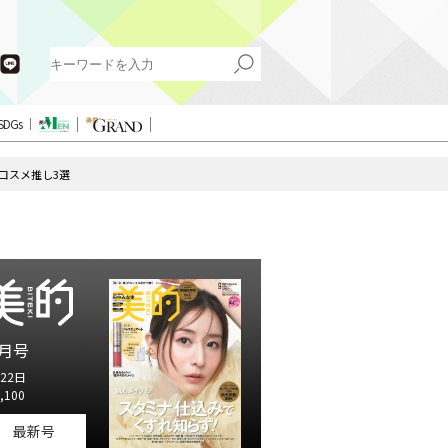
SDGs
コスメ推し3選
月号
22日
,100
最新号