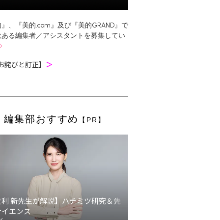
』、『美的.com』及び『美的GRAND』で
欲ある編集者／アシスタントを募集してい
お詫びと訂正】
＞
編集部おすすめ
【PR】
友利 新先生が解説】ハチミツ研究＆先
サイエンス
ン