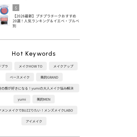
5
【2026最新】プチプラチークおすすめ
20選！人気ランキング＆イエベ・ブルべ
別
Hot Keywords
チプラ
メイクHOW TO
メイクアップ
ベースメイク
美的GRAND
分の顔が好きになる！yumiの大人メイク悩み解決
塾
yumi
美的MEN
ケメンメイクでBUZZりたい！メンズメイクLABO
アイメイク