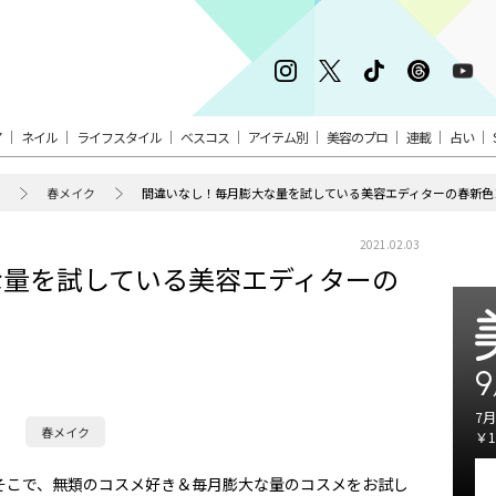
ア
ネイル
ライフスタイル
ベスコス
アイテム別
美容のプロ
連載
占い
春メイク
間違いなし！毎月膨大な量を試している美容エディターの春新色
2021.02.03
な量を試している美容エディターの
9
7月
春メイク
￥1
そこで、無類のコスメ好き＆毎月膨大な量のコスメをお試し