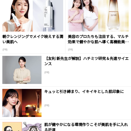
朝クレンジングでメイク映えする潤
美容のプロたちも注目する、マルチ
い美肌へ
効果で健やかな肌へ導く高機能美容
液
(PR)
(PR)
【友利 新先生が解説】ハチミツ研究＆先進サイエ
ンス
(PR)
キュッと引き締まり、イキイキとした肌印象に
(PR)
肌が健やかになる環境作りこそが美肌を手に入れ
る近道