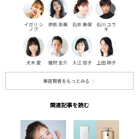
イガリ シ
伊熊 奈美
石井 美保
石川 ユウ
ノブ
キ
犬木 愛
猪狩 友介
入江 信子
上田 祥子
美容賢者をもっとみる
関連記事を読む