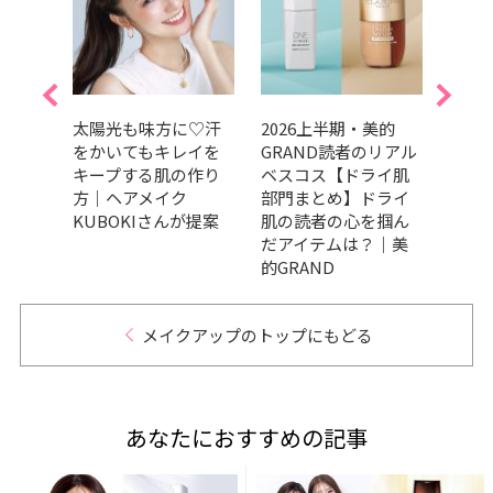
けて
太陽光も味方に♡汗
2026上半期・美的
【20
のメ
をかいてもキレイを
GRAND読者のリアル
け「
にお
キープする肌の作り
ベスコス【ドライ肌
イク
ック
方｜ヘアメイク
部門まとめ】ドライ
すめ
介！
KUBOKIさんが提案
肌の読者の心を掴ん
だアイテムは？｜美
的GRAND
メイクアップのトップにもどる
あなたにおすすめの記事