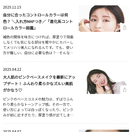
2025.11.15
自分に合ったコントロールカラーは何
色？ ＼入れ方MAPつき／「進化系コント
ロールカラー図鑑」
補色の関係を味方につければ、厚塗りで隠蔽
しなくても気になる部分を軽やかにカバーし
てメリハリ美人になれるんです。でも、使い
方が難しい、自分に必要な色は？…そんな…
2025.04.22
大人肌のピンクベースメイクを最新にアッ
プデート！ ふんわり柔らかなズルい美肌
がかなう♡
ピンクのベースコスメの魅力は、ずばりふん
わり柔らかなトーンアップ感。その一方で、
使い方によっては白っぽくなったり、ピンク
みが前に出すぎたり、厚塗り感が出てしま…
2025.04.07