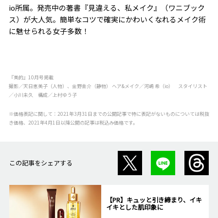
io所属。発売中の著書『見違える、私メイク』（ワニブック
ス）が大人気。簡単なコツで確実にかわいくなれるメイク術
に魅せられる女子多数！
『美的』10月号掲載
撮影／天日恵美子（人物）、金野圭介（静物） ヘア&メイク／河嶋 希（io） スタイリスト
／小川未久 構成／上村ゆう子
※価格表記に関して：2021年3月31日までの公開記事で特に表記がないものについては税抜
き価格、2021年4月1日以降公開の記事は税込み価格です。
この記事をシェアする
【PR】キュッと引き締まり、イキ
イキとした肌印象に