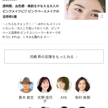
透明感、血色感…美肌をかなえる大人の
ピンクメイクに♡ ピンクベースメイクの
活用術5選
＼こちらもチェック！／ ＼ほかにもメリット
いろいろ／大人こそ知っておくべき、ピンク
ベース活用術 ピンクコンシーラーをチーク代
わりにすれば、くすみも取れる チー…
河嶋 希の記事をもっとみる
青木 良文
天野 佳代
AYA
有村 実樹
子