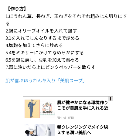
【作り方】
1.ほうれん草、長ねぎ、玉ねぎをそれぞれ粗みじん切りにす
る
2.鍋にオリーブオイルを入れて熱す
3.1を入れてしんなりするまで炒める
4.塩麹を加えてさらに炒める
5.4をミキサーにかけてなめらかにする
6.5を鍋に戻し、豆乳を加えて温める
7.器に注いだら上にピンクペッパーを散らす
肌が喜ぶほうれん草入り「美肌スープ」
肌が健やかになる環境作り
A
こそが美肌を手に入れる近
ds
道
by
資生堂（PR）
lo
gl
朝クレンジングでメイク映
y
えする潤い美肌へ