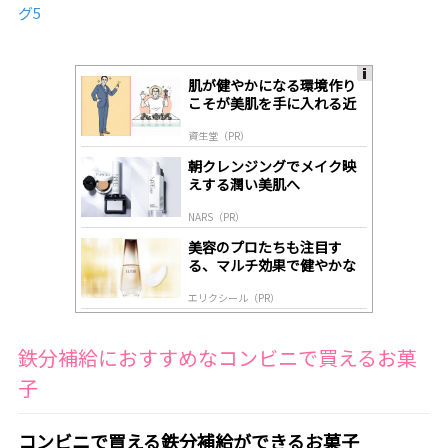
グ5
肌が健やかになる環境作り
A
こそが美肌を手に入れる近
ds
道
by
資生堂（PR）
lo
gl
朝クレンジングでメイク映
y
えする潤い美肌へ
NARS（PR）
美容のプロたちも注目す
る、マルチ効果で健やかな
肌へ導く高機能美容液
エリクシール（PR）
鉄分補給におすすめなコンビニで買えるお菓
子
コンビニで買える鉄分補給ができるお菓子