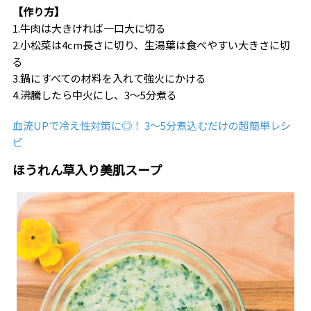
【作り方】
1.牛肉は大きければ一口大に切る
2.小松菜は4cm長さに切り、生湯葉は食べやすい大きさに切
る
3.鍋にすべての材料を入れて強火にかける
4.沸騰したら中火にし、3～5分煮る
血流UPで冷え性対策に◎！ 3～5分煮込むだけの超簡単レシ
ピ
ほうれん草入り美肌スープ