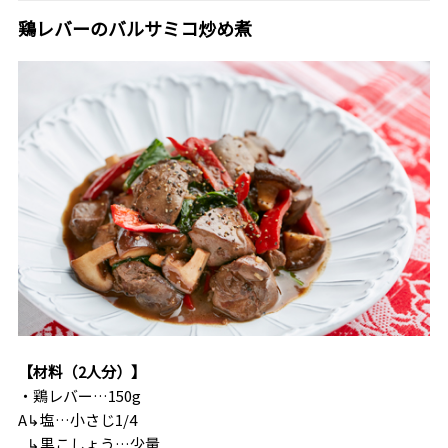
鶏レバーのバルサミコ炒め煮
【材料（2人分）】
・鶏レバー…150g
A↳塩…小さじ1/4
↳
黒こしょう…少量