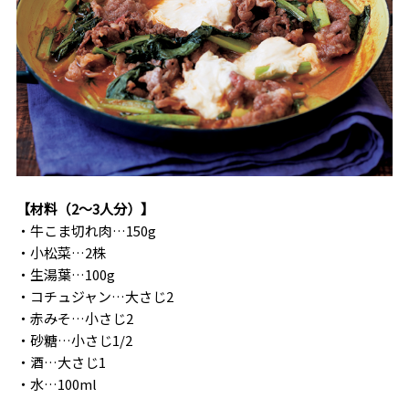
【材料（
2〜3人分
）】
・
牛こま切れ肉…150g
・
小松菜…2株
・
生湯葉…100g
・
コチュジャン…大さじ2
・
赤みそ…小さじ2
・
砂糖…小さじ1/2
・
酒…大さじ1
・
水…100ml