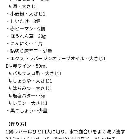
↳
酒…大さじ1
・
小麦粉…大さじ1
・
しいたけ…3個
・
赤ピーマン…2個
・
ほうれん草…30g
・
にんにく…１片
・
輪切り唐辛子…少量
・
エクストラバージンオリーブオイル…大さじ1
B
↳
赤ワイン…50ml
↳
バルサミコ酢…大さじ1
↳
しょうゆ…大さじ1
↳
はちみつ…大さじ1
↳
無塩バター…5g
↳
レモン…大さじ1
・
黒こしょう…少量
【作り方】
1.鶏レバーはひと口大に切り、水で血合いをよく洗い流す
2.1をキッチンペーパーで水分を拭き取り、Aにつける