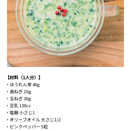
【材料（
1人分
）】
・
ほうれん草 40g
・
長ねぎ 15g
・
玉ねぎ 30g
・
豆乳 130cc
・
塩麹 小さじ1
・
オリーブオイル 大さじ1/2
・
ピンクペッパー 5粒