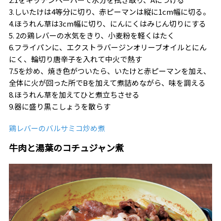
3.しいたけは4等分に切り、赤ピーマンは縦に1cm幅に切る。
4.ほうれん草は3cm幅に切り、にんにくはみじん切りにする
5. 2の鶏レバーの水気をきり、小麦粉を軽くはたく
6.フライパンに、エクストラバージンオリーブオイルとにん
にく、輪切り唐辛子を入れて中火で熱す
7.5を炒め、焼き色がついたら、いたけと赤ピーマンを加え、
全体に火が回った所でBを加えて煮詰めながら、味を調える
8.ほうれん草を加えてひと煮立ちさせる
9.器に盛り黒こしょうを散らす
鶏レバーのバルサミコ炒め煮
牛肉と湯葉のコチュジャン煮