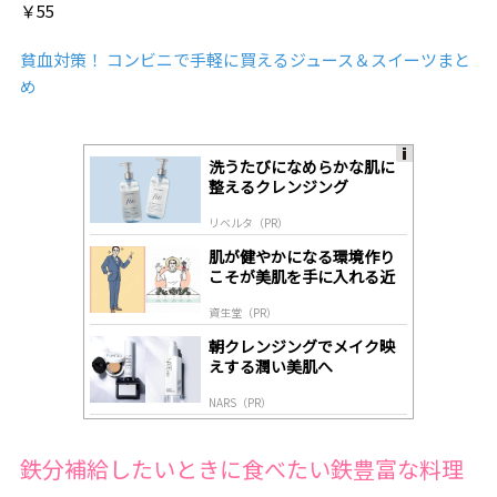
￥55
貧血対策！ コンビニで手軽に買えるジュース＆スイーツまと
め
洗うたびになめらかな肌に
A
整えるクレンジング
ds
by
リベルタ（PR）
lo
gl
肌が健やかになる環境作り
y
こそが美肌を手に入れる近
道
資生堂（PR）
朝クレンジングでメイク映
えする潤い美肌へ
NARS（PR）
鉄分補給したいときに食べたい鉄豊富な料理