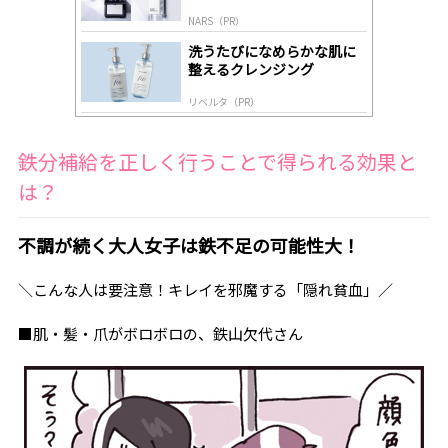
NARS（PR）
洗うたびになめらかな肌に
整えるクレンジング
リベルタ（PR）
鉄分補給を正しく行うことで得られる効果と
は？
不調が続く大人女子は鉄不足の可能性大！
＼こんな人は要注意！キレイを邪魔する「隠れ貧血」／
■肌・髪・爪がボロボロの、鉄山欠代さん