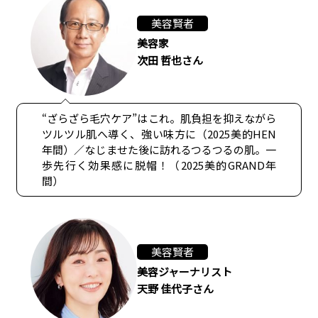
美容賢者
美容家
次田 哲也さん
“ざらざら毛穴ケア”はこれ。肌負担を抑えながら
ツルツル肌へ導く、強い味方に（2025美的HEN
年間）／なじませた後に訪れるつるつるの肌。一
歩先行く効果感に脱帽！（2025美的GRAND年
間）
美容賢者
美容ジャーナリスト
天野 佳代子さん