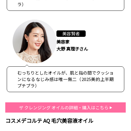
ラ）
美容賢者
美容家
大野 真理子さん
むっちりとしたオイルが、肌と指の間でクッショ
ンになるなじみ感は唯一無二（2025美的上半期
プチプラ）
ザ クレンジング オイルの詳細・購入はこちら
コスメデコルテ AQ 毛穴美容液オイル