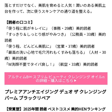
落とすだけでなく、美肌を育めると人気！潤いのある美肌土
台を作って、次に使うスキンケアの通り道を整える。
【読者の口コミ】
「使う程に肌がキレイに」（事務・29歳）美的読者
「すっきり＆しっとり感がやみつき」（公務員・33歳）美的
読者
「使う程、どんどん美肌に」（営業・37歳）美的読者
「最高の洗い心地で毛穴汚れもくすみも落ちる」（人材・30
歳）美的読者
「W洗顔不要でタイパ良し！」（航空・33歳）美的読者
アルティム8∞ スブリム ビューティ クレンジング オイルn
の詳細・購入はこちら
プレミアアンチエイジング デュオ ザ クレンジング
バーム ブラックリペア
【受賞歴】2025年間 読者 ベストコスメ 美的HENランキング