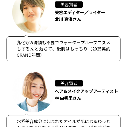
美容賢者
美容エディター／ライター
北川 真澄さん
乳化もW洗顔も不要でウォータープルーフコスメ
もするんと落ちて、後肌はもっちり（2025美的
GRAND年間）
美容賢者
ヘア＆メイクアップアーティスト
林 由香里さん
水系美容成分に包まれたオイルが肌にじゅわっと