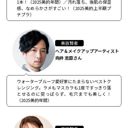
1本！（2025美的年間）／汚れ落ち、後肌の保湿
感、なめらかさがすごい！（2025美的上半期プ
チプラ）
美容賢者
ヘア＆メイクアップアーティスト
向井 志臣さん
ウォータープルーフ愛好家にたまらないベストク
レンジング。ラメもマスカラも1度ですっきり落
とせるのに突っぱらず、毛穴までも美しく！
（2025美的年間）