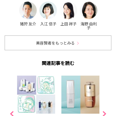
猪狩 友介
入江 信子
上田 祥子
海野 由利
子
美容賢者をもっとみる
関連記事を読む