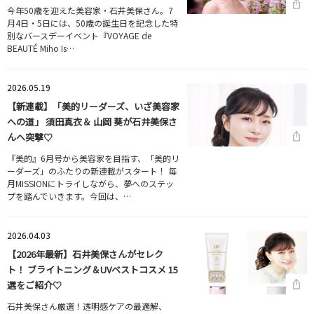
今年50歳を迎えた美容家・石井美保さん。7
月4日・5日には、50歳の誕生日を記念した特
別なバースデーイベント『VOYAGE de
BEAUTÉ Miho Is…
2026.05.19
【新連載】「美的リーダーズ、いざ美容家
への道」 須田真衣＆ 山岡 葵が石井美保さ
んへ突撃♡
『美的』6月号から美容家を目指す、「美的リ
ーダーズ」のふたりの新連載がスタート！ 毎
月MISSIONにトライしながら、夢へのステッ
プを踏んでいきます。今回は、…
2026.04.03
【2026年最新】石井美保さんがセレク
ト！ ブライトニング＆UVベストコスメ 15
選をご紹介♡
石井美保さん厳選！透明感ケアの最適解、