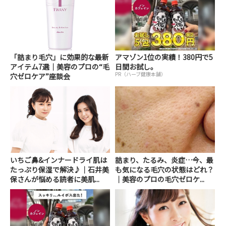
「詰まり毛穴」に効果的な最新
アマゾン1位の実績！380円で5
アイテム7選｜美容のプロの“毛
日間お試し。
PR（ハーブ健康本舗）
穴ゼロケア”座談会
いちご鼻&インナードライ肌は
詰まり、たるみ、炎症…今、最
たっぷり保湿で解決♪｜石井美
も気になる毛穴の状態はどれ？
保さんが悩める読者に美肌...
｜美容のプロの毛穴ゼロケ...