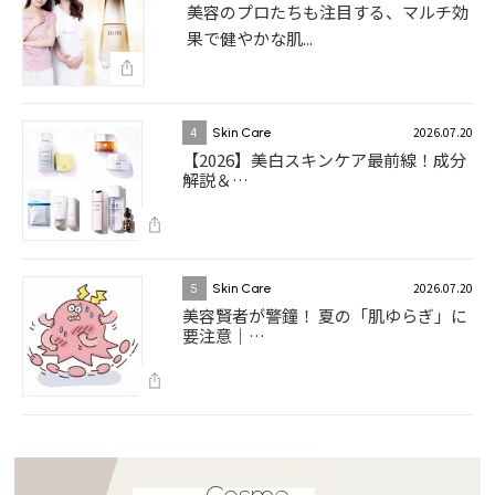
美容のプロたちも注目する、マルチ効
果で健やかな肌...
2026.07.20
4
Skin Care
【2026】美白スキンケア最前線！成分
解説＆…
2026.07.20
5
Skin Care
美容賢者が警鐘！ 夏の「肌ゆらぎ」に
要注意｜…
Cosme