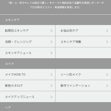
「肌・心・体のキレイは自分で磨く」をテーマに美的本誌で活躍中の美容レポーターが
プロの視点でコスメ・美容情報を発信します。
スキンケア
肌質別スキンケア
お悩み別ケア
洗顔・クレンジング
スキンケア特集
スキンケアニュース
メイク
メイクHOW TO
シーン別メイク
新色カタログ
新作ファンデーション
メイクアップニュース
ヘア