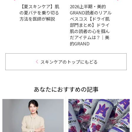
で自
【夏スキンケア】肌
2026上半期・美的
SPF
る
の夏バテを乗り切る
GRAND読者のリアル
止め・
光美肌
方法を医師が解説
ベスコス【ドライ肌
選！
的』9
部門まとめ】ドライ
使い
し♪
肌の読者の心を掴ん
だアイテムは？｜美
的GRAND
スキンケアのトップにもどる
あなたにおすすめの記事