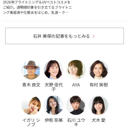
2026年ブライトニング＆UVベストコスメを
ご紹介。透明感印象を引き立てるブライトニ
ング美容液や化粧水をはじめ、乳液・ク…
石井 美保の記事をもっとみる
青木 良文
天野 佳代
AYA
有村 実樹
子
イガリ シ
伊熊 奈美
石川 ユウ
犬木 愛
ノブ
キ