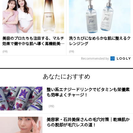
美容のプロたちも注目する、マルチ
洗うたびになめらかな肌に整えるク
効果で健やかな肌へ導く高機能美容
レンジング
液
(PR)
(PR)
Recommended by
あなたにおすすめ
整い系エナジードリンクでビタミンも栄養素
も効率よくチャージ！
（PR）
美容家・石井美保さんの毛穴対策｜乾燥肌か
らの脱却が毛穴レスの道！