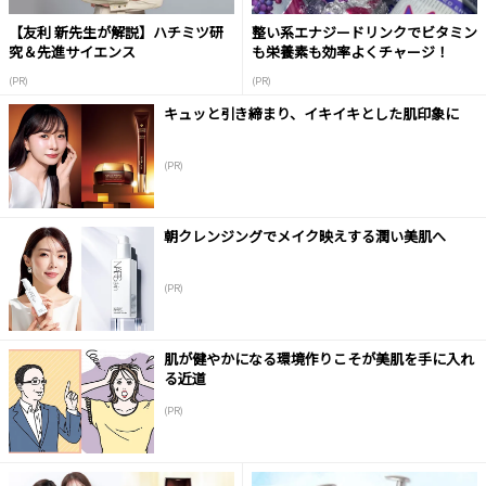
【友利 新先生が解説】ハチミツ研
整い系エナジードリンクでビタミン
究＆先進サイエンス
も栄養素も効率よくチャージ！
(PR)
(PR)
キュッと引き締まり、イキイキとした肌印象に
(PR)
朝クレンジングでメイク映えする潤い美肌へ
(PR)
肌が健やかになる環境作りこそが美肌を手に入れ
る近道
(PR)