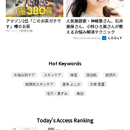
アマゾン1位「このお茶ガチで
人気美容家・神崎恵さん、石井
す」噂のお茶
美保さん、小林ひろ美さんが教
PR（ハーブ健康本舗）
えるお悩み解消テクニック
Recommended by
Hot Keywords
お悩み別ケア
スキンケア
保湿
混合肌
肌荒れ
肌質別スキンケア
喜多 よしか
大塚 真里
毛穴・黒ずみ
美白
Today's Access Ranking