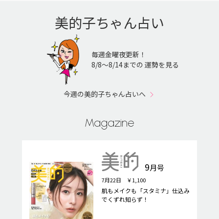
美的子ちゃん占い
毎週金曜夜更新！
8/8〜8/14までの 運勢を見る
今週の美的子ちゃん占いへ
Magazine
9
月号
7月22日 ￥1,100
肌もメイクも「スタミナ」仕込み
でくずれ知らず！