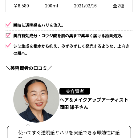
￥8,580
200ml
2021/02/16
全2種
瞬時に透明感＆ハリを注入。
美白有効成分・コウジ酸を肌の奥まで素早く届ける独自処方。
シミ生成を根本から抑え、みずみずしく発光するような、上向き
の肌へ。
＼美容賢者の口コミ／
美容賢者
ヘア＆メイクアップアーティスト
岡田 知子さん
使ってすぐ透明感とハリを実感できる即効性に感