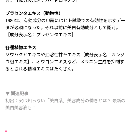
合。［成分表示名：ハイドロキノン］
プラセンタエキス（動物性）
1980年、有効成分の申請にはヒト試験での有効性を示すデー
タが必須になった。それ以前に美白有効成分として認可。
［成分表示名：プラセンタエキス］
各種植物エキス
ソウハクヒエキスや油溶性甘草エキス［成分表示名：カンゾ
ウ根エキス］、オウゴンエキスなど、メラニン生成を抑制す
るとされる植物エキスはたくさん。
▼ 関連記事
初出：実は知らない「美白系」美容成分の働きとは？ 最新の
美白美容液も！