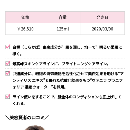
価格
容量
発売日
￥26,510
125ml
2020/03/06
白樺（しらかば）由来成分か゛肌を潤し、均一て゛明るい柔肌に
導く。
最高峰スキンケアラインに、ブライトニングケアライン。
共通成分に、細胞の防御機能を活性化させて美白効果を助ける“ア
ンティリス エキス”＆優れた抗酸化効果をもつ“ヴァニラ プラニフ
ォリア 濃縮ウォーター”を採用。
ライン使いをすることで、肌全体のコンディションも底上げして
くれる。
＼美容賢者の口コミ／