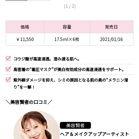
(
1
/
2
)
価格
容量
発売日
￥11,550
17.5ml×6枚
2021/01/16
コウジ酸が高速浸透。澄み渡る肌へ。
高密着の“着圧マスク”が美白有効成分の高速浸透をサポート。
紫外線ダメージを抑え、シミの原因となる肌の奥の“メラニン溜
り”を一撃！
＼美容賢者の口コミ／
美容賢者
ヘア＆メイクアップアーティスト