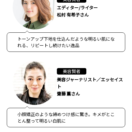
エディター/ライター
松村 有希子さん
トーンアップ下地を仕込んだような明るい肌にな
れる、リピートし続けたい逸品
美容賢者
美容ジャーナリスト／エッセイス
ト
齋藤 薫さん
小顔矯正のような締めつけ感に驚き。キメがとこ
とん整って明るい白肌に