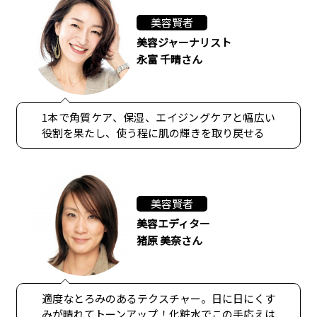
美容賢者
美容ジャーナリスト
永富 千晴さん
1本で角質ケア、保湿、エイジングケアと幅広い
役割を果たし、使う程に肌の輝きを取り戻せる
美容賢者
美容エディター
猪原 美奈さん
適度なとろみのあるテクスチャー。日に日にくす
みが晴れてトーンアップ！化粧水でこの手応えは