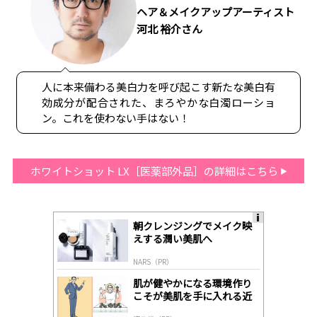
ヘア＆メイクアップアーティスト
河北 裕介さん
人に本来備わる美白力を呼び起こす新たな美白有
効成分が配合された、まろやかな白濁ローショ
ン。これを使わない手はない！
ホワイトショット LX［医薬部外品］の詳細はこちら
朝クレンジングでメイク映
A
えする潤い美肌へ
ds
by
NARS（PR）
lo
gl
肌が健やかになる環境作り
y
こそが美肌を手に入れる近
道