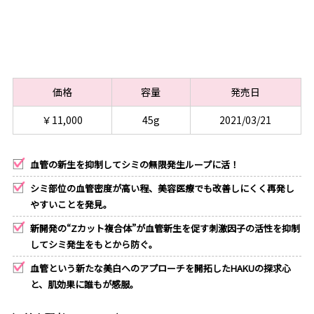
価格
容量
発売日
￥11,000
45g
2021/03/21
血管の新生を抑制してシミの無限発生ループに活！
シミ部位の血管密度が高い程、美容医療でも改善しにくく再発し
やすいことを発見。
新開発の“Zカット複合体”が血管新生を促す刺激因子の活性を抑制
してシミ発生をもとから防ぐ。
血管という新たな美白へのアプローチを開拓したHAKUの探求心
と、肌効果に誰もが感服。