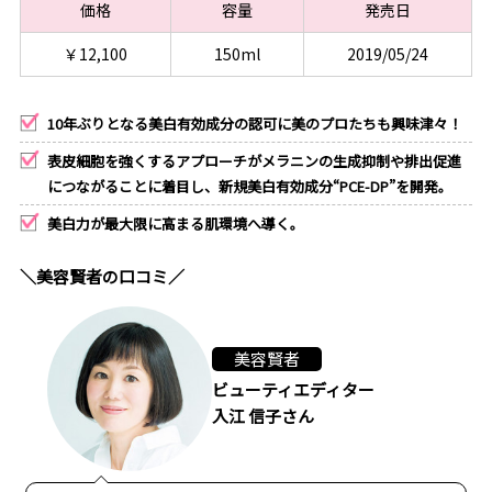
価格
容量
発売日
￥12,100
150ml
2019/05/24
10年ぶりとなる美白有効成分の認可に美のプロたちも興味津々！
表皮細胞を強くするアプローチがメラニンの生成抑制や排出促進
につながることに着目し、新規美白有効成分“PCE-DP”を開発。
美白力が最大限に高まる肌環境へ導く。
＼美容賢者の口コミ／
美容賢者
ビューティエディター
入江 信子さん