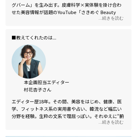
グバーム」を生み出す。皮膚科学×実体験を掛け合わ
せた美容情報が話題のYouTube「さきめぐ Beauty
...続きを読む
Class」は登録者15万人超え。美的.comのYouTube連
載も始動！
■教えてくれたのは....
本企画担当エディター
村花杏子さん
エディター歴18年。その間、美容をはじめ、健康、医
学、フィットネス系の実用書や占い、韓流など幅広い
分野を経験。生粋の文系で理屈っぽい。それゆえに“腑
...続きを読む
に落ちる企画”を心掛けている。