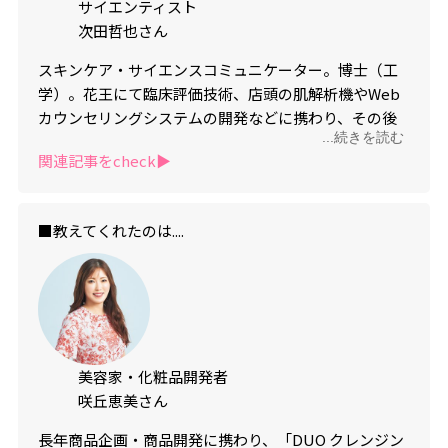
サイエンティスト
次田哲也さん
スキンケア・サイエンスコミュニケーター。博士（工
学）。花王にて臨床評価技術、店頭の肌解析機やWeb
カウンセリングシステムの開発などに携わり、その後
...続きを読む
独立。カイロススキンケア代表。『美的GRAND』での
関連記事をcheck▶︎
Web連載も。
■教えてくれたのは....
美容家・化粧品開発者
咲丘恵美さん
長年商品企画・商品開発に携わり、「DUO クレンジン