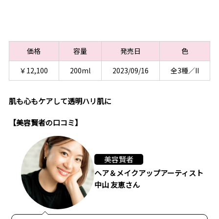
価格
容量
発売日
色
￥12,100
200ml
2023/09/16
全3種／II
肌も心もケアして透明ハリ肌に
【美容賢者の口コミ】
美容賢者
ヘア＆メイクアップアーティスト
中山 友恵さん