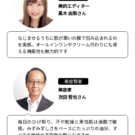
美的エディター
黒木 由梨さん
なじませるうちに肌が潤いの膜で包み込まれるの
を実感。オールインワンやクリーム代わりにも使
える機能性も魅力的です
美容賢者
美容家
次田 哲也さん
毎日のひげ剃り、汗や乾燥と男性肌は過酷で敏
感。みずみずしさをベースにたっぷりの油分、す
べての世代の不安定な肌におすすめ