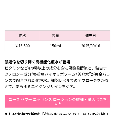
価格
容量
発売日
￥16,500
150ml
2025/09/16
肌運命を切り開く高機能化粧水が登場
ビタミンなど470種以上の成分を含む黒麹発酵液と、独自テ
クノロジー成分“多重層バイオリポソーム®美容水”が黄金バラ
ンスで配合された化粧水。細胞レベルでのアプローチをかな
えて、あらゆるエイジングサインをケア。
ユース パワー エッセンス ローションの詳細・購入はこち
ら
3人が本気で検討「使う度うっとり！ 日々の心地よ