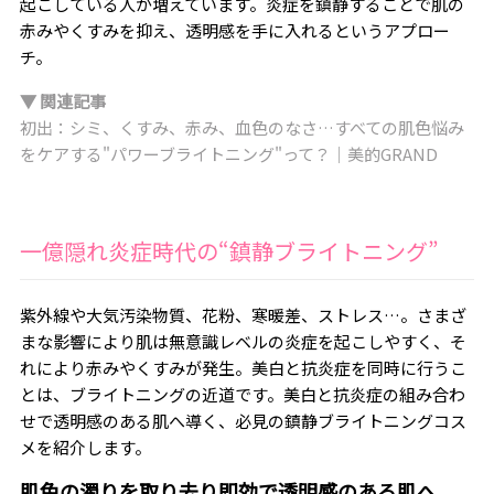
起こしている人が増えています。炎症を鎮静することで肌の
赤みやくすみを抑え、透明感を手に入れるというアプロー
チ。
▼ 関連記事
初出：シミ、くすみ、赤み、血色のなさ…すべての肌色悩み
をケアする"パワーブライトニング"って？｜美的GRAND
一億隠れ炎症時代の“鎮静ブライトニング”
紫外線や大気汚染物質、花粉、寒暖差、ストレス…。さまざ
まな影響により肌は無意識レベルの炎症を起こしやすく、そ
れにより赤みやくすみが発生。美白と抗炎症を同時に行うこ
とは、ブライトニングの近道です。美白と抗炎症の組み合わ
せで透明感のある肌へ導く、必見の鎮静ブライトニングコス
メを紹介します。
肌色の濁りを取り去り即効で透明感のある肌へ