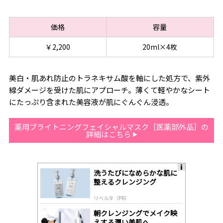
価格
容量
￥2,200
20ml×4枚
美白・肌あれ防止のトラネキサム酸を軸にした処方で、紫外
線ダメージを受けた肌にアプローチ。薄くて軽やかなシート
にたっぷり含まれた美容液が肌にぐんぐん浸透。
薬用ブライトニングフェイシャルマスク［医薬部外品］の
詳細はこちら
洗うたびになめらかな肌に
A
整えるクレンジング
ds
by
リベルタ（PR）
lo
gl
朝クレンジングでメイク映
y
えする潤い美肌へ