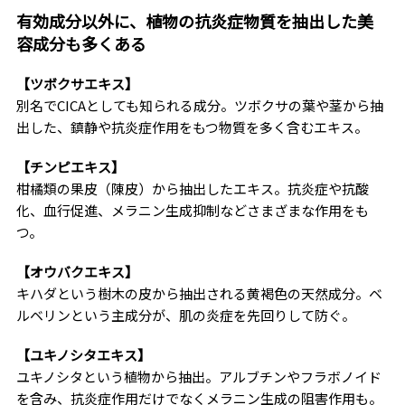
有効成分以外に、植物の抗炎症物質を抽出した美
容成分も多くある
【ツボクサエキス】
別名でCICAとしても知られる成分。ツボクサの葉や茎から抽
出した、鎮静や抗炎症作用をもつ物質を多く含むエキス。
【チンピエキス】
柑橘類の果皮（陳皮）から抽出したエキス。抗炎症や抗酸
化、血行促進、メラニン生成抑制などさまざまな作用をも
つ。
【オウバクエキス】
キハダという樹木の皮から抽出される黄褐色の天然成分。ベ
ルベリンという主成分が、肌の炎症を先回りして防ぐ。
【ユキノシタエキス】
ユキノシタという植物から抽出。アルブチンやフラボノイド
を含み、抗炎症作用だけでなくメラニン生成の阻害作用も。