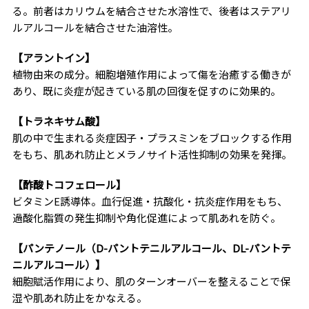
る。前者はカリウムを結合させた水溶性で、後者はステアリ
ルアルコールを結合させた油溶性。
【アラントイン】
植物由来の成分。細胞増殖作用によって傷を治癒する働きが
あり、既に炎症が起きている肌の回復を促すのに効果的。
【トラネキサム酸】
肌の中で生まれる炎症因子・プラスミンをブロックする作用
をもち、肌あれ防止とメラノサイト活性抑制の効果を発揮。
【酢酸トコフェロール】
ビタミンE誘導体。血行促進・抗酸化・抗炎症作用をもち、
過酸化脂質の発生抑制や角化促進によって肌あれを防ぐ。
【パンテノール（D-パントテニルアルコール、DL-パントテ
ニルアルコール）】
細胞賦活作用により、肌のターンオーバーを整えることで保
湿や肌あれ防止をかなえる。