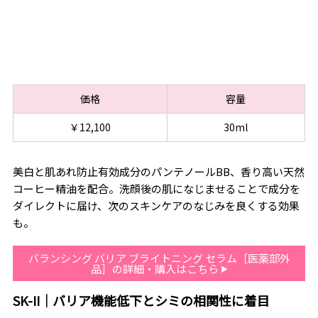
価格
容量
￥12,100
30ml
美白と肌あれ防止有効成分のパンテノールBB、香り高い天然
コーヒー精油を配合。洗顔後の肌になじませることで成分を
ダイレクトに届け、次のスキンケアのなじみを良くする効果
も。
バランシング バリア ブライトニング セラム［医薬部外
品］の詳細・購入はこちら
SK-II｜バリア機能低下とシミの相関性に着目