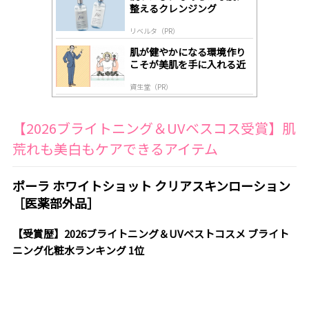
y
整えるクレンジング
リベルタ（PR）
肌が健やかになる環境作り
こそが美肌を手に入れる近
道
資生堂（PR）
【2026ブライトニング＆UVベスコス受賞】肌
荒れも美白もケアできるアイテム
ポーラ ホワイトショット クリアスキンローション
［医薬部外品］
【受賞歴】2026ブライトニング＆UVベストコスメ ブライト
ニング化粧水ランキング 1位