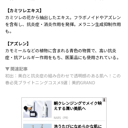
【カミツレエキス】
カミツレの花から抽出したエキス。フラボノイドやアズレン
を含有し、抗炎症・消炎作用を発揮。メラニン生成抑制作用
も。
【アズレン】
カモミールなどの植物に含まれる青色の物質で、高い抗炎
症・抗アレルギー作用をもち、医薬品にも使用されている。
▼ 関連記事
初出：美白と抗炎症の組み合わせで透明感のある肌へ！この
春必見ブライトニングコスメ9選｜美的GRAND
朝クレンジングでメイク映
A
えする潤い美肌へ
ds
by
NARS（PR）
lo
gl
洗うたびになめらかな肌に