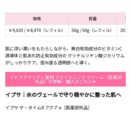
価格
容量
発
￥9,020 / ￥8,470（レフィル）
50g / 50g（レフィル）
2026/
肌に深い潤いをもたらしながら、美白有効成分のビタミンC
誘導体と肌あれ防止有効成分の グリチルリチン酸ジカリウム
がしっかりケア。澄み渡る透明感へと導く。
イドラクラリティ 薬用 ブライトニング クリーム［医薬部
外品］の詳細・購入はこちら
イプサ｜水のヴェールで守り穏やかに整った肌へ
イプサ ザ・タイムR アクア e［医薬部外品］