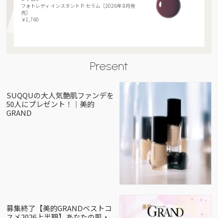
フォトレディ インスタント P. セラム［2026年 8月発
売］
￥1,760
Present
SUQQUの大人気艶肌ファンデを
50人にプレゼント！｜美的
GRAND
募集終了【美的GRANDベストコ
スメ2026上半期】あなたの肌・