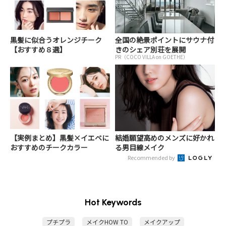
黒髪に似合うオレンジチーク
全国の絶景ポイントにサウナ付
【おすすめ８選】
きのシェア別荘を展開
PR（COCO VILLA on GOETHE）
【実例まとめ】黒髪×イエベに
結婚願望高めのメンズに好かれ
おすすめのチークカラー
る男目線メイク
Recommended by
Hot Keywords
プチプラ
メイクHOW TO
メイクアップ