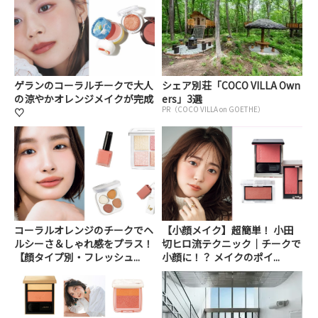
ゲランのコーラルチークで大人
シェア別荘「COCO VILLA Own
の涼やかオレンジメイクが完成
ers」3選
PR（COCO VILLA on GOETHE）
♡
コーラルオレンジのチークでヘ
【小顔メイク】超簡単！ 小田
ルシーさ＆しゃれ感をプラス！
切ヒロ流テクニック｜チークで
【顔タイプ別・フレッシュ...
小顔に！？ メイクのポイ...