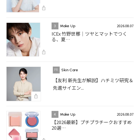
2026.08.07
3
Make Up
ICEx 竹野世梛｜ツヤとマットでつく
る、夏…
Skin Care
【友利 新先生が解説】ハチミツ研究＆
先進サイエン...
2026.08.07
4
Make Up
【2026最新】プチプラチークおすすめ
20選…