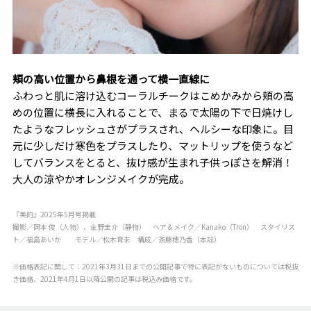
頬の高い位置から鼻根を通って横一直線に
ふわっと肌に溶け込むコーラルチークはこめかみから頬の高
めの位置に横長に入れることで、まるで太陽の下で日焼けし
たようなフレッシュさがプラスされ、ヘルシーな印象に。目
元に少しだけ寒色をプラスしたり、マットリップを使うなど
してバランスをとると、抜け感が生まれ子供っぽさを解消！
大人の涼やかオレンジメイクが完成。
『美的』2025年5月号掲載
撮影／岡本 俊（人物）、金野圭介（静物） ヘア＆メイク／Kanako（Tron） スタイリス
ト／福島あいか モデル／松木育未 構成／斎藤穂乃香（本誌）
※価格表記に関して：2021年3月31日までの公開記事で特に表記がないものについては税抜
き価格、2021年4月1日以降公開の記事は税込み価格です。