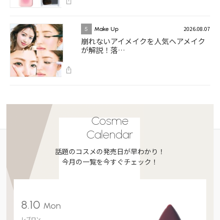
2026.08.07
5
Make Up
崩れないアイメイクを人気ヘアメイク
が解説！落…
Cosme
Calendar
話題のコスメの発売日が早わかり！
今月の一覧を今すぐチェック！
8.10
Mon
レブロン