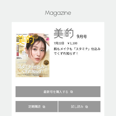
Magazine
9
月号
7月22日 ￥1,100
肌もメイクも「スタミナ」仕込み
でくずれ知らず！
最新号を購入する
定期購読
試し読み