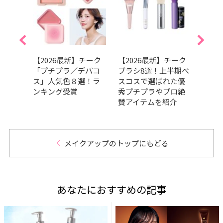
白”悩
【2026最新】チーク
【2026最新】チーク
【20
アイ
「プチプラ／デパコ
ブラシ8選！上半期べ
スク
ぐ血
ス」人気色８選！ラ
スコスで選ばれた優
選！
iの 大
ンキング受賞
秀プチプラやプロ絶
いた
決塾
賛アイテムを紹介
メイクアップのトップにもどる
あなたにおすすめの記事