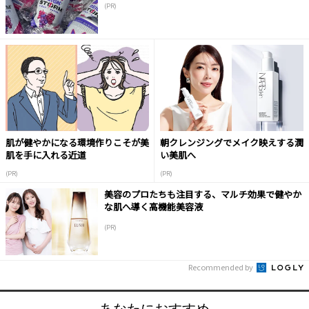
(PR)
肌が健やかになる環境作りこそが美
朝クレンジングでメイク映えする潤
肌を手に入れる近道
い美肌へ
(PR)
(PR)
美容のプロたちも注目する、マルチ効果で健やか
な肌へ導く高機能美容液
(PR)
Recommended by