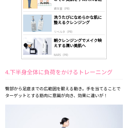
ds
道
by
資生堂（PR）
lo
gl
洗うたびになめらかな肌に
y
整えるクレンジング
リベルタ（PR）
朝クレンジングでメイク映
えする潤い美肌へ
NARS（PR）
4.下半身全体に負荷をかけるトレーニング
臀部から足底までの広範囲を鍛える動き。手を当てることで
ターゲットとする筋肉に意識が向き、効果に違いが！