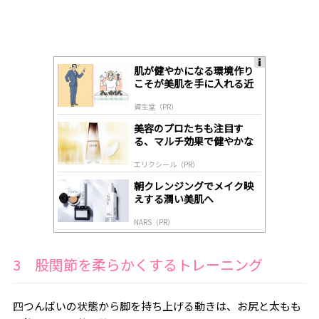
肌が健やかになる環境作り
A
こそが美肌を手に入れる近
ds
道
by
資生堂（PR）
lo
gl
美容のプロたちも注目す
y
る、マルチ効果で健やかな
肌へ導く高機能美容液
エリクシール（PR）
朝クレンジングでメイク映
えする潤い美肌へ
NARS（PR）
3 股関節を柔らかくするトレーニング
四つんばいの状態から脚を持ち上げる動きは、お尻と太もも