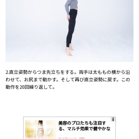
2.直立姿勢からつま先立ちをする。両手は太ももの横から沿
わせて、お尻まで動かす。そして再び直立姿勢に戻す。この
動作を20回繰り返して。
美容のプロたちも注目す
A
る、マルチ効果で健やかな
ds
肌へ導く高機能美容液
by
エリクシール（PR）