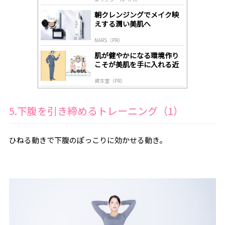
lo
gl
朝クレンジングでメイク映
y
えする潤い美肌へ
NARS（PR）
肌が健やかになる環境作り
こそが美肌を手に入れる近
道
資生堂（PR）
5.下腹を引き締めるトレーニング（1）
ひねる動きで下腹のぽっこりに効かせる動き。