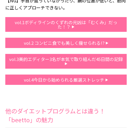
【NG】手首が返っていなかったり、腕の位置が低いと、筋肉
に正しくアプローチできない。
vol.1ボディラインのくずれの元凶は「むくみ」だっ
た！？
vol.2 コンビニ食でも美しく痩せられる!?
vol.3美的エディター3名が本気で取り組んだ45日間の記録
vol.4今日から始められる厳選ストレッチ
他のダイエットプログラムとは違う！
「beetto」の魅力