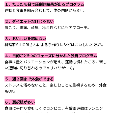
１．たった45日で圧倒的結果が出るプログラム
運動と食事を組み合わせて、体の内側から変化。
２．ダイエットだけじゃない
肩こり、腰痛、頭痛、冷え性などにもアプローチ。
３．おいしいを諦めない
料理家SHIORIさんによる手作りレシピはおいしいと好評。
４．目的ごと5つのフェーズに分かれた独自プログラム
食事は量とバリエーションが増え、運動も慣れたころに新し
い運動に切り替わるのでメリハリがつく。
５．週２回まで外食ができる
ストレスを溜めないこと、楽しむことを重視するため、外食
もOK。
６．選択肢が多い
食事は手作り食もしくはコンビニ、有酸素運動はランニン