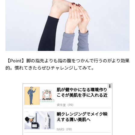
【Point】脚の指先よりも指の腹をつかんで行うのがより効果
的。慣れてきたらぜひチャレンジしてみて。
肌が健やかになる環境作り
A
こそが美肌を手に入れる近
ds
道
by
資生堂（PR）
lo
gl
朝クレンジングでメイク映
y
えする潤い美肌へ
NARS（PR）