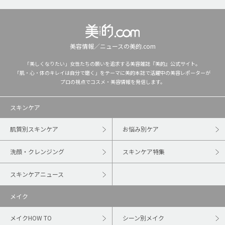
美容情報／ニュースの美的.com
「美しくなりたい」女性たちの願いを追求する美容雑誌『美的』公式サイト。
「肌・心・体のキレイは自分で磨く」をテーマに美的本誌で活躍中の美容レポーターが
プロの視点でコスメ・美容情報を発信します。
スキンケア
肌質別スキンケア
お悩み別ケア
洗顔・クレンジング
スキンケア特集
スキンケアニュース
メイク
メイクHOW TO
シーン別メイク