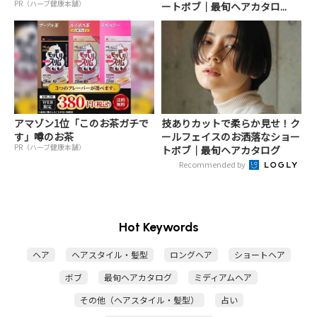
PR（ハーブ健康本舗）
ートボブ｜最旬ヘアカタロ...
アマゾン1位「このお茶ガチで
技ありカットで柔らか見せ！ク
す」噂のお茶
ールフェイスのお洒落なショー
PR（ハーブ健康本舗）
トボブ｜最旬ヘアカタログ
Recommended by
Hot Keywords
ヘア
ヘアスタイル・髪型
ロングヘア
ショートヘア
ボブ
最旬ヘアカタログ
ミディアムヘア
その他（ヘアスタイル・髪型）
占い