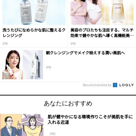
洗うたびになめらかな肌に整えるク
美容のプロたちも注目する、マルチ
レンジング
効果で健やかな肌へ導く高機能美容
液
(PR)
(PR)
朝クレンジングでメイク映えする潤い美肌へ
(PR)
Recommended by
あなたにおすすめ
肌が健やかになる環境作りこそが美肌を手に
入れる近道
（PR）