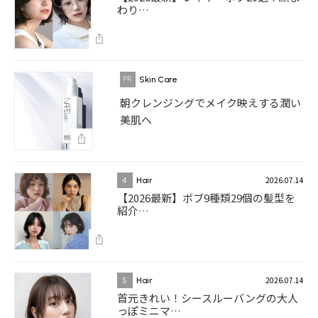
わり…
Skin Care
朝クレンジングでメイク映えする潤い
美肌へ
2026.07.14
4
Hair
【2026最新】ボブ9種類29個の髪型を
紹介…
2026.07.14
5
Hair
首元きれい！シースルーバングの大人
っぽミニマ…