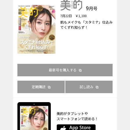
9
月号
7月22日 ￥1,100
肌もメイクも「スタミナ」仕込み
でくずれ知らず！
最新号を購入する
定期購読
試し読み
美的がタブレットや
スマートフォンで読める！