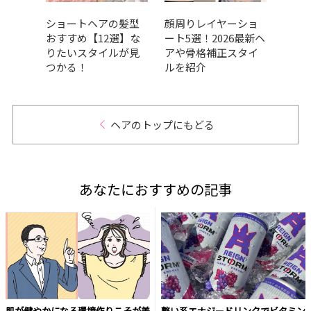
ョート
ショートヘアの髪型
顔周りレイヤーショ
【20
っき
おすすめ【12選】な
ート5選！2026最新ヘ
れシ
スタ
りたいスタイルが見
アや骨格補正スタイ
向け
つかる！
ルを紹介
ュ・
介
ヘアのトップにもどる
あなたにおすすめの記事
肌が健やかになる環境作りこそが美
整い系エナジードリンクでビタミン