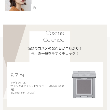
Cosme
Calendar
話題のコスメの発売日が早わかり！
今月の一覧を今すぐチェック！
8.7
Fri
アディクション
ザ シングル アイシャドウ マット［2026年 8月発
売］
￥2,970（ケース込み）