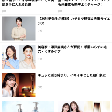
肌を手に入れる近道
も栄養素も効率よくチャージ！
(PR)
(PR)
【友利 新先生が解説】ハチミツ研究＆先進サイエ
ンス
(PR)
美容家・瀬戸麻実さんが解説！ 手間いらずの毛
穴・くすみケア
(PR)
キュッと引き締まり、イキイキとした肌印象に
(PR)