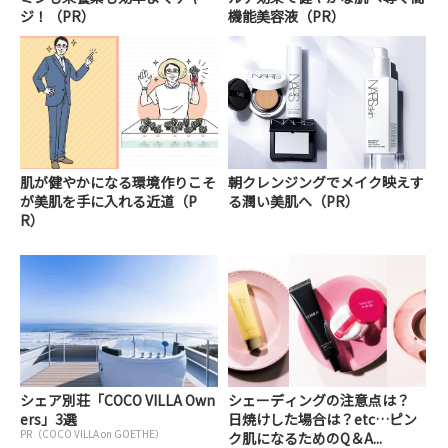
ジ！（PR）
機能美容液（PR）
肌が健やかになる環境作りこそ
朝クレンジングでメイク映えす
が美肌を手に入れる近道（P
る潤い美肌へ（PR）
R）
シェア別荘「COCO VILLA Own
シェーディングの注意点は？
ers」3選
日焼けした場合は？etc…ピン
PR（COCO VILLA on GOETHE）
ク肌になるためのQ＆A...