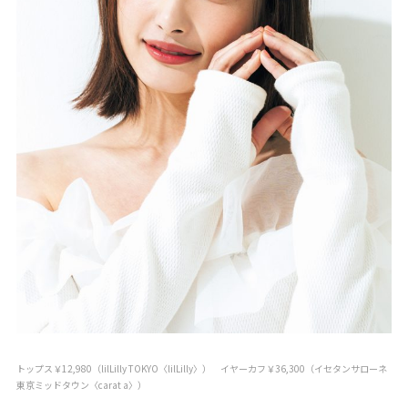
トップス￥12,980（lilLilly TOKYO〈lilLilly〉） イヤーカフ￥36,300（イセタンサローネ
東京ミッドタウン〈carat a〉）