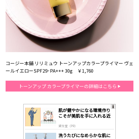
コージー本舗 リリミュウ トーンアップカラープライマー ヴェ
ールイエローSPF29･PA+++ 30g ￥1,760
トーンアップ カラープライマーの詳細はこちら
肌が健やかになる環境作り
A
こそが美肌を手に入れる近
ds
道
by
資生堂（PR）
lo
gl
洗うたびになめらかな肌に
y