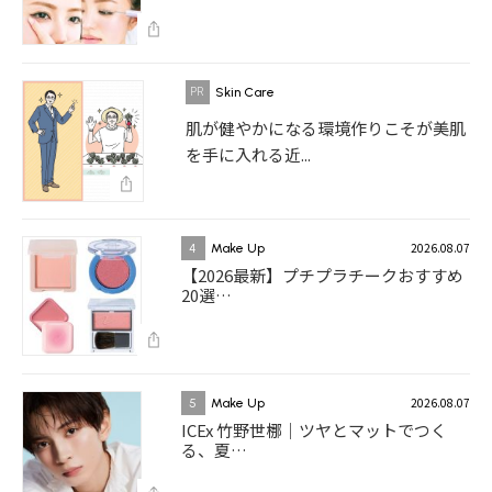
Skin Care
肌が健やかになる環境作りこそが美肌
を手に入れる近...
2026.08.07
4
Make Up
【2026最新】プチプラチークおすすめ
20選…
2026.08.07
5
Make Up
ICEx 竹野世梛｜ツヤとマットでつく
る、夏…