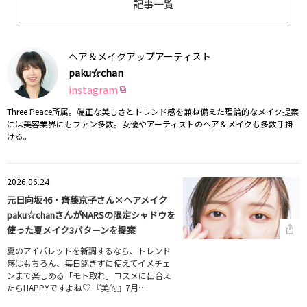
記事一覧
ヘア＆メイクアップアーティスト
paku☆chan
instagram
Three Peace所属。端正な美しさとトレンド感を兼ね備えた理論的なメイク提案
には美容業界にもファン多数。女優やアーティストのヘア＆メイクも多数手掛
ける。
2026.06.24
元日向坂46・齊藤京子さん×ヘアメイク
paku☆chanさんがNARSの限定シャドウを
使った夏メイク3パターンを提案
夏のアイパレットを新調するなら、トレンド
感はもちろん、毎日飽きずに使えてイメチェ
ンまで楽しめる「モト取れ」コスメに出合え
たらHAPPYですよね♡ 『美的』7月…