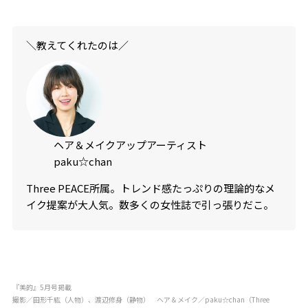
＼教えてくれたのは／
ヘア＆メイクアップアーティスト
paku☆chan
Three PEACE所属。トレンド感たっぷりの理論的なメ
イク提案が大人気。数多くの女性誌で引っ張りだこ。
『美的』5月号掲載
撮影／田形千紘（人物）、渡辺修身（静物） ヘア＆メイク／paku☆chan（Three