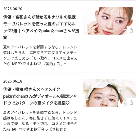
2026.06.20
俳優・杏花さんが魅せるルナソルの限定
モーヴパレットを使った夏のおすすめル
ック3選｜ヘアメイクpaku☆chanさんが提
案
夏のアイパレットを新調するなら、トレンド
感はもちろん、毎日飽きずに使えてイメチェ
ンまで楽しめる「モト取れ」コスメに出合え
たらHAPPYですよね♡ 『美的』7月…
2026.06.18
俳優・鳴海 唯さん×ヘアメイク
paku☆chanさんがディオールの限定シャ
ドウで2パターンの夏メイクを提案♡
夏のアイパレットを新調するなら、トレンド
感はもちろん、毎日飽きずに使えてイメチェ
ンまで楽しめる「モト取れ」コスメに出合え
たらHAPPYですよね♡今っぽさ抜群＆…