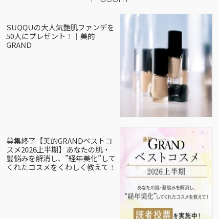
SUQQUの大人気艶肌ファンデを
50人にプレゼント！｜美的
GRAND
募集終了【美的GRANDベストコ
スメ2026上半期】あなたの肌・
髪悩みを解消し、”経年美化”して
くれたコスメをくわしく教えて！