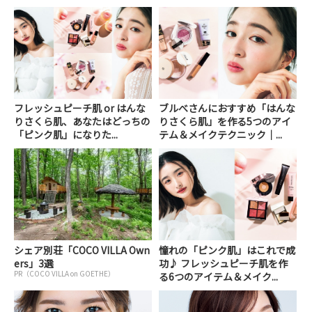
フレッシュピーチ肌 or はんな
ブルべさんにおすすめ「はんな
りさくら肌、あなたはどっちの
りさくら肌」を作る5つのアイ
「ピンク肌」になりた...
テム＆メイクテクニック｜...
シェア別荘「COCO VILLA Own
憧れの「ピンク肌」はこれで成
ers」3選
功♪ フレッシュピーチ肌を作
PR（COCO VILLA on GOETHE）
る6つのアイテム＆メイク...