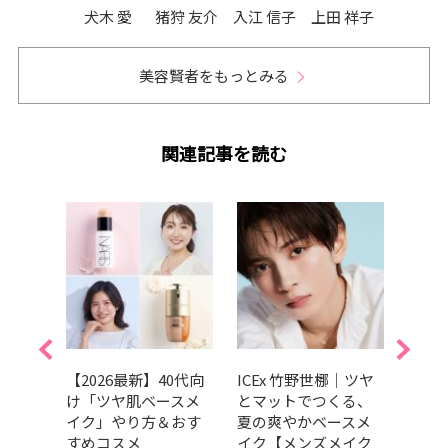
犬木 愛
猪狩 友介
入江 信子
上田 祥子
美容賢者をもっとみる
関連記事を読む
ベー
【2026最新】40代向
ICEx 竹野世梛｜ツヤ
眉尻
？人
け「ツヤ肌ベースメ
とマットでつくる、
夫！
顔の
イク」やり方＆おす
夏の爽やかベースメ
ルで”
説
すめコスメ
イク【メンズメイク
眉テク