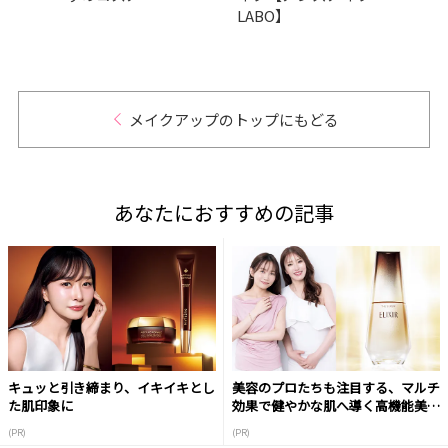
LABO】
メイ
Vol.5
メイクアップのトップにもどる
あなたにおすすめの記事
キュッと引き締まり、イキイキとし
美容のプロたちも注目する、マルチ
た肌印象に
効果で健やかな肌へ導く高機能美容
液
(PR)
(PR)