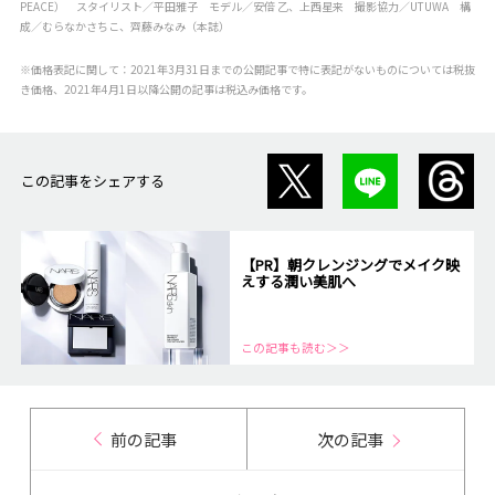
PEACE） スタイリスト／平田雅子 モデル／安倍 乙、上西星来 撮影協力／UTUWA 構
成／むらなかさちこ、齊藤みなみ（本誌）
※価格表記に関して：2021年3月31日までの公開記事で特に表記がないものについては税抜
き価格、2021年4月1日以降公開の記事は税込み価格です。
この記事をシェアする
【PR】朝クレンジングでメイク映
えする潤い美肌へ
この記事も読む＞＞
前の記事
次の記事