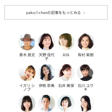
paku☆chanの記事をもっとみる
青木 良文
天野 佳代
AYA
有村 実樹
子
イガリ シ
伊熊 奈美
石井 美保
石川 ユウ
ノブ
キ