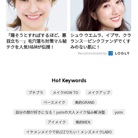
「隠そうとすればするほど、悪
シュウ ウエムラ、イプサ、クラ
目立ち…」毛穴落ち対策マル秘
ランス…ピンクファンデでくす
テクを人気H&Mが伝授！
みのない肌に！
Recommended by
Hot Keywords
プチプラ
メイクHOW TO
メイクアップ
ベースメイク
美的GRAND
自分の顔が好きになる！yumiの大人メイク悩み解決塾
yumi
アイメイク
美的MEN
イケメンメイクでBUZZりたい！メンズメイクLABO