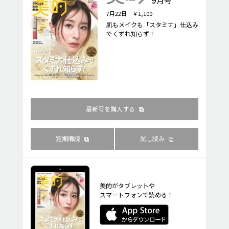
月号
7月22日 ￥1,100
肌もメイクも「スタミナ」仕込み
でくずれ知らず！
最新号を購入する
定期購読
試し読み
美的がタブレットや
スマートフォンで読める！