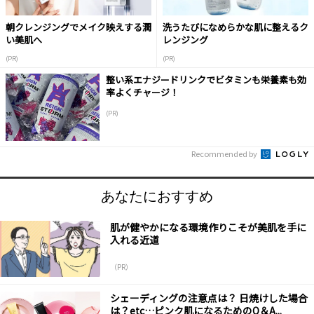
朝クレンジングでメイク映えする潤
洗うたびになめらかな肌に整えるク
い美肌へ
レンジング
(PR)
(PR)
整い系エナジードリンクでビタミンも栄養素も効
率よくチャージ！
(PR)
Recommended by
あなたにおすすめ
肌が健やかになる環境作りこそが美肌を手に
入れる近道
（PR）
シェーディングの注意点は？ 日焼けした場合
は？etc…ピンク肌になるためのQ＆A...