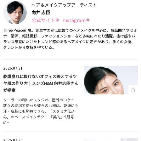
ヘア＆メイクアップアーティスト
向井 志臣
公式サイト
instagram
Three Peace所属。資生堂の宣伝広告でのヘアメイクを中心に、商品開発やセミ
ナー講師、雑誌撮影、ファッションショーなど多岐にわたり活躍。抜け感やバ
ランス感覚にたけたトレンド感のあるヘアメイクに定評があり、多くの女優、
タレントから支持を得ている。
2026.07.31
乾燥崩れに負けないオフィス映えするツ
ヤ肌の作り方｜メンズH&M 向井志臣さん
が提案
クーラーの利いたスタジオ、屋外のロケ…
数々の現場で培った彼らの武器は、乾燥にも
汗・皮脂にも勝負できる、「スタミナ仕込
み」のベースメイクテク！ 『美的』9月号
に…
2026.07.30