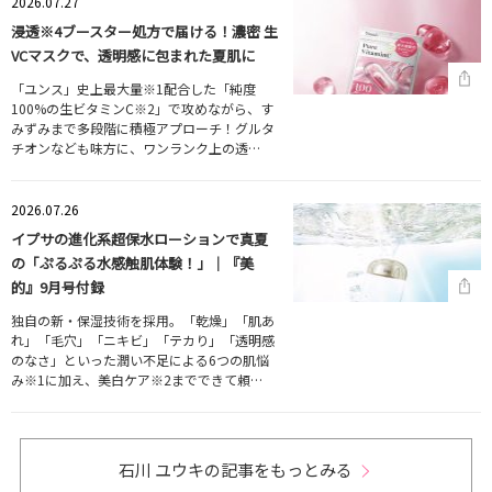
2026.07.27
浸透※4ブースター処方で届ける！濃密 生
VCマスクで、透明感に包まれた夏肌に
「ユンス」史上最大量※1配合した「純度
100%の生ビタミンC※2」で攻めながら、す
みずみまで多段階に積極アプローチ！グルタ
チオンなども味方に、ワンランク上の透…
2026.07.26
イプサの進化系超保水ローションで真夏
の「ぷるぷる水感触肌体験！」｜『美
的』9月号付録
独自の新・保湿技術を採用。「乾燥」「肌あ
れ」「毛穴」「ニキビ」「テカり」「透明感
のなさ」といった潤い不足による6つの肌悩
み※1に加え、美白ケア※2までできて頼…
石川 ユウキの記事をもっとみる