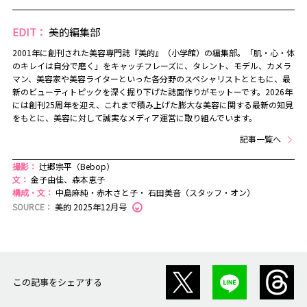
EDIT：
美的編集部
2001年に創刊された美容専門誌『美的』（小学館）の編集部。「肌・心・体
のキレイは自分で磨く」をキャッチフレーズに、タレント、モデル、カメラ
マン、美容家や美容ライターといった各分野のスペシャリストとともに、最
新のビューティトピックを深く掘り下げた誌面作りがモットーです。2026年
には創刊25周年を迎え、これまで積み上げた膨大な美容に関する最新の知見
をもとに、美容に対して誠実なメディア運営に取り組んでいます。
記事一覧へ
撮影：
辻郷宗平（Bebop）
文：
金子由佳、森本恵子
構成・文：
中島麻純・赤木さと子・ 石田美音（スタッフ・オン）
SOURCE：
美的 2025年12月号
この記事をシェアする