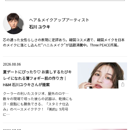
ヘア＆メイクアップアーティスト
石川 ユウキ
芯の通った女性らしさの表現に定評あり。韓国コスメ通で、韓国メイクを日本
のメイクに落とし込んだ“ハニルメイク”が話題沸騰中。Three PEACE所属。
2026.08.06
夏デートにぴったり♡ お直しするたびキ
レイになれる薄フォギー肌の作り方｜
H&M 石川ユウキさんが提案
クーラーの利いたスタジオ、屋外のロケ…
数々の現場で培った彼らの武器は、乾燥にも
汗・皮脂にも勝負できる、「スタミナ仕込
み」のベースメイクテク！ 『美的』9月号
に…