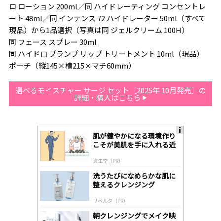
ロ ローション 200ml／同 ハイドレーティング コンセントレ
ート 48ml／同 インテンス 72 ハイドレーター 50ml（すべて
現品）から1品選択（写真は同 ジェルクリーム 100H）
同 フェース スプレー 30ml
同 ハイドロ プランプ リップ トリートメント 10ml（現品）
ポーチ（縦145×横215×マチ60mm）
選べるモイスチャー サージ セット［2025年 10月発売］の
詳細・購入はこちら
肌が健やかになる環境作り
A
こそが美肌を手に入れる近
ds
道
by
資生堂（PR）
lo
gl
洗うたびになめらかな肌に
y
整えるクレンジング
リベルタ（PR）
朝クレンジングでメイク映