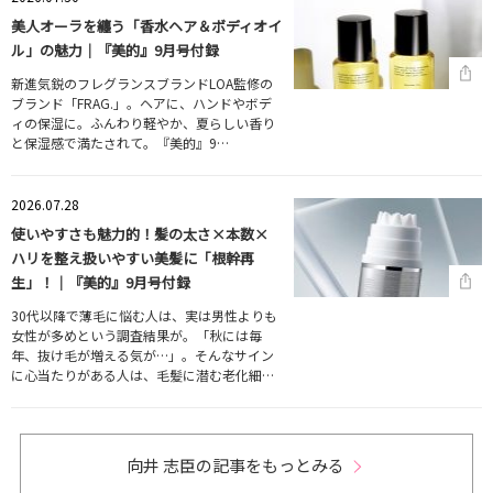
美人オーラを纏う「香水ヘア＆ボディオイ
ル」の魅力｜『美的』9月号付録
新進気鋭のフレグランスブランドLOA監修の
ブランド「FRAG.」。ヘアに、ハンドやボデ
ィの保湿に。ふんわり軽やか、夏らしい香り
と保湿感で満たされて。『美的』9…
2026.07.28
使いやすさも魅力的！髪の太さ×本数×
ハリを整え扱いやすい美髪に「根幹再
生」！｜『美的』9月号付録
30代以降で薄毛に悩む人は、実は男性よりも
女性が多めという調査結果が。「秋には毎
年、抜け毛が増える気が…」。そんなサイン
に心当たりがある人は、毛髪に潜む老化細…
向井 志臣の記事をもっとみる