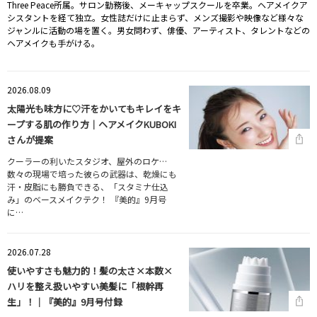
Three Peace所属。サロン勤務後、メーキャップスクールを卒業。ヘアメイクア
シスタントを経て独立。女性誌だけに止まらず、メンズ撮影や映像など様々な
ジャンルに活動の場を置く。男女問わず、俳優、アーティスト、タレントなどの
ヘアメイクも手がける。
2026.08.09
太陽光も味方に♡汗をかいてもキレイをキ
ープする肌の作り方｜ヘアメイクKUBOKI
さんが提案
クーラーの利いたスタジオ、屋外のロケ…
数々の現場で培った彼らの武器は、乾燥にも
汗・皮脂にも勝負できる、「スタミナ仕込
み」のベースメイクテク！ 『美的』9月号
に…
2026.07.28
使いやすさも魅力的！髪の太さ×本数×
ハリを整え扱いやすい美髪に「根幹再
生」！｜『美的』9月号付録