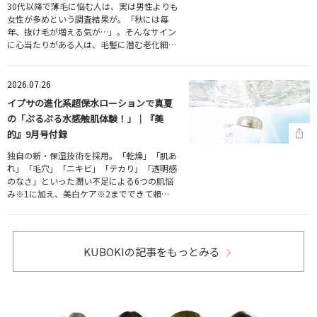
30代以降で薄毛に悩む人は、実は男性よりも
女性が多めという調査結果が。「秋には毎
年、抜け毛が増える気が…」。そんなサイン
に心当たりがある人は、毛髪に潜む老化細…
2026.07.26
イプサの進化系超保水ローションで真夏
の「ぷるぷる水感触肌体験！」｜『美
的』9月号付録
独自の新・保湿技術を採用。「乾燥」「肌あ
れ」「毛穴」「ニキビ」「テカり」「透明感
のなさ」といった潤い不足による6つの肌悩
み※1に加え、美白ケア※2までできて頼…
KUBOKIの記事をもっとみる