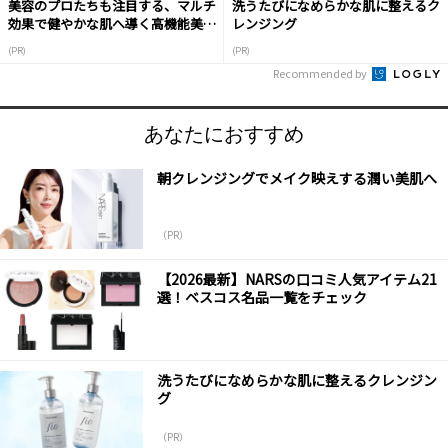
美容のプロたちも注目する、マルチ
洗うたびになめらかな肌に整えるク
効果で健やかな肌へ導く高機能美容
レンジング
液
(PR)
(PR)
Recommended by
あなたにおすすめ
朝クレンジングでメイク映えする潤い美肌へ
（PR）
【2026最新】NARSの口コミ人気アイテム21
選！ベスコス名品一覧をチェック
洗うたびになめらかな肌に整えるクレンジン
グ
（PR）