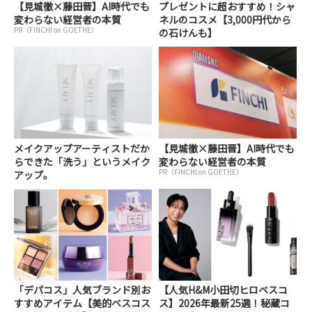
【見城徹×藤田晋】AI時代でも
プレゼントに超おすすめ！シャ
変わらない経営者の本質
ネルのコスメ【3,000円代から
PR（FINCHI on GOETHE）
の石けんも】
メイクアップアーティストだか
【見城徹×藤田晋】AI時代でも
らできた「洗う」というメイク
変わらない経営者の本質
PR（FINCHI on GOETHE）
アップ。
「デパコス」人気ブランド別お
【人気H&M小田切ヒロベスコ
すすめアイテム【美的ベスコス
ス】2026年最新25選！秘蔵コ