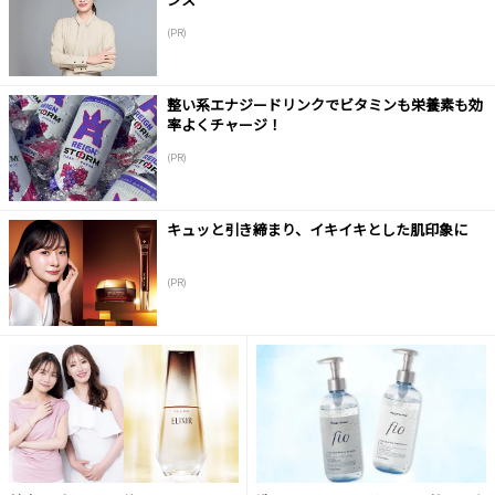
(PR)
整い系エナジードリンクでビタミンも栄養素も効
率よくチャージ！
(PR)
キュッと引き締まり、イキイキとした肌印象に
(PR)