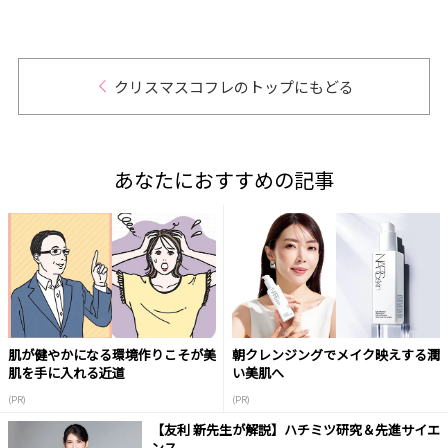
ー仕
ギフ
クリスマスコフレのトップにもどる
あなたにおすすめの記事
肌が健やかになる環境作りこそが美
朝クレンジングでメイク映えする潤
肌を手に入れる近道
い美肌へ
(PR)
(PR)
【友利 新先生が解説】ハチミツ研究＆先進サイエ
ンス