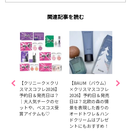
関連記事を読む
クリス
【クリニーク×クリ
【BAUM（バウム）
【エ
選】ホ
スマスコフレ2026】
×クリスマスコフレ
スマス
ット
予約日＆発売日は？
2026】予約日＆発売
発売
特別な
｜大人気チークのセ
日は？北欧の森の情
｜華
クシ
ットや、ベスコス受
景を表現した香りの
演出
賞アイテムも♡
オードトワレ＆ハン
イク
ドクリームはプレゼ
トに
ントにもおすすめ！
ージ