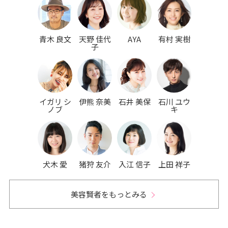
青木 良文
天野 佳代
AYA
有村 実樹
子
イガリ シ
伊熊 奈美
石井 美保
石川 ユウ
ノブ
キ
犬木 愛
猪狩 友介
入江 信子
上田 祥子
美容賢者をもっとみる