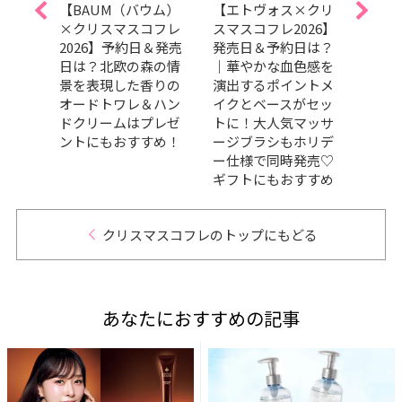
nce×ク
【BAUM（バウム）
【エトヴォス×クリ
【ア
×クリスマスコフレ
スマスコフレ2026】
マスコ
クの煌め
2026】予約日＆発売
発売日＆予約日は？
売日
デーコ
日は？北欧の森の情
｜華やかな血色感を
り？
場！
景を表現した香りの
演出するポイントメ
な癒
オードトワレ＆ハン
イクとベースがセッ
る♡
ドクリームはプレゼ
トに！大人気マッサ
浴料
ントにもおすすめ！
ージブラシもホリデ
が登
ー仕様で同時発売♡
ギフトにもおすすめ
クリスマスコフレのトップにもどる
あなたにおすすめの記事