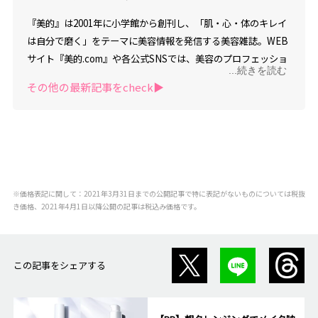
『美的』は2001年に小学館から創刊し、「肌・心・体のキレイ
は自分で磨く」をテーマに美容情報を発信する美容雑誌。WEB
サイト『美的.com』や各公式SNSでは、美容のプロフェッショ
...続きを読む
ナルが美容と健康に関するタイムリーなニュース情報を毎日お
その他の最新記事をcheck▶︎
届けしています。トータルメディアパワーは美容雑誌の中で
No.1。約1,000名の読者組織「美的クラブ」「メンズ美的クラ
ブ」や、専属読者モデル組織「美的リーダーズ」も活躍中。男
性に向けた美容情報を発信する「美的HEN」も運営し、「美し
くなりたい」という願いを追及するすべての人にむけて、美容
＆ライフスタイル情報を幅広く、またディープにお伝えしてい
※価格表記に関して：2021年3月31日までの公開記事で特に表記がないものについては税抜
きます。
き価格、2021年4月1日以降公開の記事は税込み価格です。
この記事をシェアする