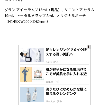
グラン アイ セラム V 15ml（現品）、V コントア セラム
10ml、トータル V ラップ 8ml、オリジナルポーチ
（H145×W200×D80mm）
朝クレンジングでメイク映
A
えする潤い美肌へ
ds
by
NARS（PR）
lo
gl
肌が健やかになる環境作り
y
こそが美肌を手に入れる近
道
資生堂（PR）
洗うたびになめらかな肌に
整えるクレンジング
リベルタ（PR）