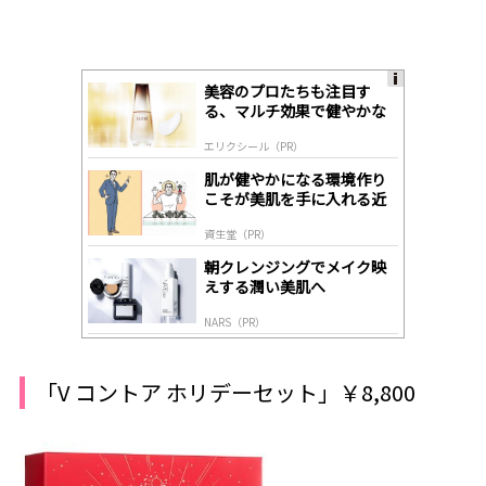
美容のプロたちも注目す
A
る、マルチ効果で健やかな
ds
肌へ導く高機能美容液
by
エリクシール（PR）
lo
gl
肌が健やかになる環境作り
y
こそが美肌を手に入れる近
道
資生堂（PR）
朝クレンジングでメイク映
えする潤い美肌へ
NARS（PR）
「V コントア ホリデーセット」￥8,800