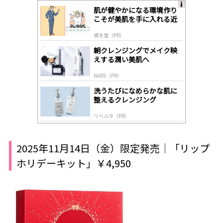
肌が健やかになる環境作り
A
こそが美肌を手に入れる近
ds
道
by
資生堂（PR）
lo
gl
朝クレンジングでメイク映
y
えする潤い美肌へ
NARS（PR）
洗うたびになめらかな肌に
整えるクレンジング
リベルタ（PR）
2025年11月14日（金）限定発売｜「リップ
ホリデーキット」￥4,950