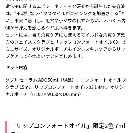
遺伝子に関するエピジェネティック研究から誕生した美容液
は、“不規則なライフスタイルがエイジングを加速させる”と
いう事実に着目し、毛穴や小ジワの目立たない、ふっくら内
側から弾力を感じるツヤ肌へ導きます。
セットには、唇の角質ケアにも使えるマイルドな角質ケア処
方のフェイススクラブと「リップコンフォートオイル 03」の
ミニサイズ、オリジナルポーチもイン。スキンケアからリッ
プケアまで心地よいケアを楽しめます。
セット内容
ダブル セーラム ADC 50ml（現品）、コンフォート オイル ス
クラブ 15ml、リップコンフォートオイル 03 1.4ml、オリジ
ナルポーチ（H100×W150×D60mm）
「リップコンフォートオイル」限定2色 7ml