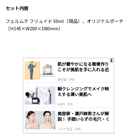
セット内容
フェルムテ フリュイド 50ml（現品）、オリジナルポーチ
（H145×W200×D80mm）
肌が健やかになる環境作り
A
こそが美肌を手に入れる近
ds
道
by
資生堂（PR）
lo
gl
朝クレンジングでメイク映
y
えする潤い美肌へ
NARS（PR）
美容家・瀬戸麻実さんが解
説！ 手間いらずの毛穴・く
すみケア
ニベア花王（PR）