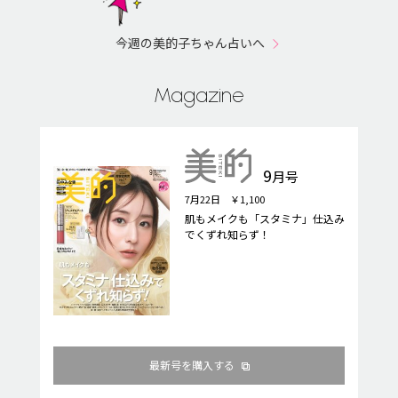
今週の美的子ちゃん占いへ
Magazine
9
月号
7月22日 ￥1,100
肌もメイクも「スタミナ」仕込み
でくずれ知らず！
最新号を購入する