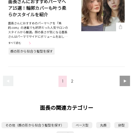
面長さんにおすすめパーマヘ
ア15選！輪郭カバーも叶う柔
らかスタイルを紹介
面長さんにおすすめのパーマヘアを『美
的.com』の連載でも好評だった人気サロンの
スタイルから厳選。顔の長さが気になる面長
さんはパーマでサイドにボリュームを出し…
すべて読む
顔の形から似合う髪型を探す
1
2
面長の関連カテゴリー
その他（顔の形から似合う髪型を探す）
ベース型
丸顔
卵型