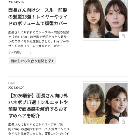
2026.05.02
面長さん向けシースルー前髪
の髪型23選！レイヤーやサイ
ドのボリュームで顔型カバー
面長さんにおすすめのシースルー前髪の髪型
を『美的.com』の連載で好評だった人気サロ
ンのスタイルから厳選しました。レイヤーや
サイドのボリュームで面長カバーが叶…
すべて読む
顔の形から似合う髪型を探す
Hair
2026.04.29
【2026最新】面長さん向け外
ハネボブ17選！シルエットや
前髪で面長感を解消するおす
すめヘアを紹介
面長さんにおすすめの外ハネボブを『美
的.com』の連載で好評だった人気サロンのス
タイルから厳選しました。面長カバーのポイ