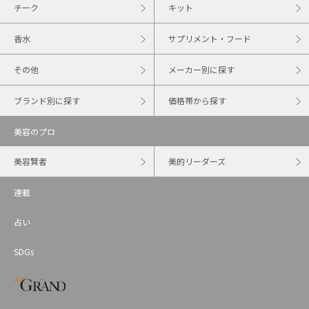
チーク
キット
香水
サプリメント・フード
その他
メーカー別に探す
ブランド別に探す
価格帯から探す
美容のプロ
美容賢者
美的リーダーズ
連載
占い
SDGs