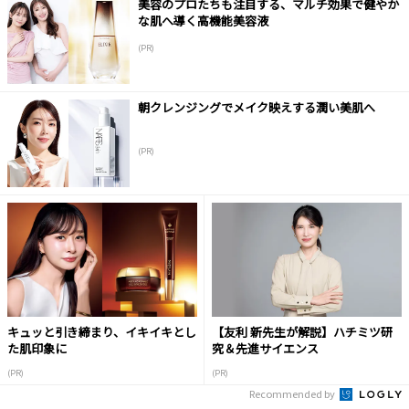
美容のプロたちも注目する、マルチ効果で健やか
な肌へ導く高機能美容液
(PR)
朝クレンジングでメイク映えする潤い美肌へ
(PR)
キュッと引き締まり、イキイキとし
【友利 新先生が解説】ハチミツ研
た肌印象に
究＆先進サイエンス
(PR)
(PR)
Recommended by