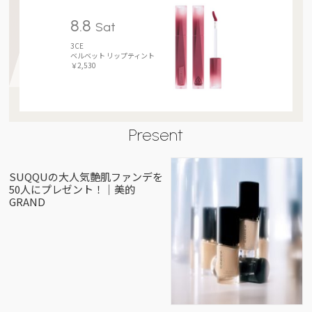
8.8
Sat
3CE
ベルベット リップティント
￥2,530
Present
SUQQUの大人気艶肌ファンデを
50人にプレゼント！｜美的
GRAND