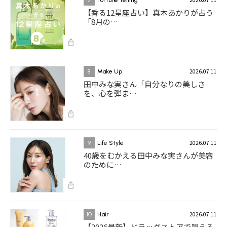
7
Fortune Telling
【香る12星座占い】真木あかりが占う
「8月の…
2026.07.11
8
Make Up
田中みな実さん「自分なりの美しさ
を、心を弾ま…
2026.07.11
9
Life Style
40歳をむかえる田中みな実さんが美容
のために…
2026.07.11
10
Hair
【2026最新】ドラッグストアで買える