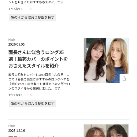
ントをおさえたおすすめのスタイルから、…
すべて読む
顔の形から似合う髪型を探す
Hair
2026.03.05
面長さんに似合うロング25
選！輪郭カバーのポイントを
おさえたスタイルを紹介
縦長の印象をカバーしたい面長さん必見！こ
こでは面長の顔型におすすめのロングヘアを
『美的.com』の連載でも好評だった人気サロ
ンのスタイルから厳選しました。まず…
すべて読む
顔の形から似合う髪型を探す
Hair
2025.12.16