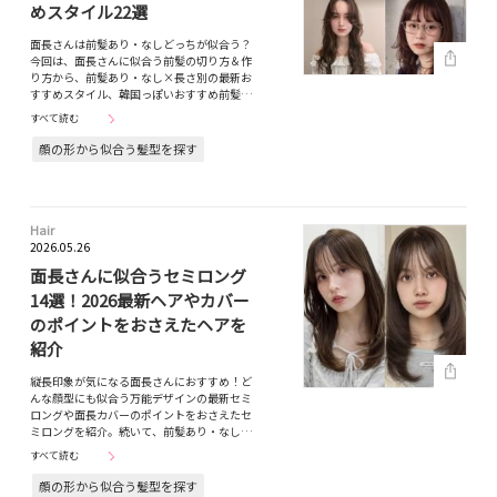
めスタイル22選
面長さんは前髪あり・なしどっちが似合う？
今回は、面長さんに似合う前髪の切り方＆作
り方から、前髪あり・なし×長さ別の最新お
すすめスタイル、韓国っぽいおすすめ前髪…
すべて読む
顔の形から似合う髪型を探す
Hair
2026.05.26
面長さんに似合うセミロング
14選！2026最新ヘアやカバー
のポイントをおさえたヘアを
紹介
縦長印象が気になる面長さんにおすすめ！ど
んな顔型にも似合う万能デザインの最新セミ
ロングや面長カバーのポイントをおさえたセ
ミロングを紹介。続いて、前髪あり・なし…
すべて読む
顔の形から似合う髪型を探す