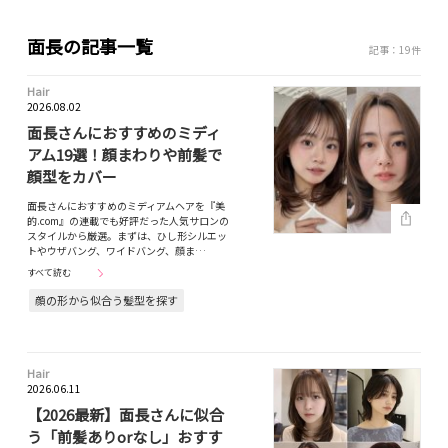
面長の記事一覧
記事：19件
Hair
2026.08.02
面長さんにおすすめのミディ
アム19選！顔まわりや前髪で
顔型をカバー
面長さんにおすすめのミディアムヘアを『美
的.com』の連載でも好評だった人気サロンの
スタイルから厳選。まずは、ひし形シルエッ
トやウザバング、ワイドバング、顔ま…
すべて読む
顔の形から似合う髪型を探す
Hair
2026.06.11
【2026最新】面長さんに似合
う「前髪ありorなし」おすす