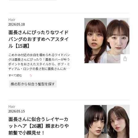
Hair
2026.05.18
面長さんにぴったりなワイド
バングのおすすめヘアスタイ
ル【15選】
こめかみ付近の余白を埋められるワイドバン
グは面長さんにぴったり！面長カバーが叶う
ポイントをおさえたスタイルから、ボブ・ミ
ディアム・ロングの長さ別に面長さんにお…
すべて読む
顔の形から似合う髪型を探す
Hair
2026.05.15
面長さんに似合うレイヤーカ
ットヘア【26選】顔まわりや
前髪で小顔見せ！