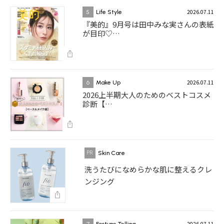
2026.07.11
5
Life Style
『美的』9月号は田中みな実さんの表紙
が目印♡…
2026.07.11
6
Make Up
2026上半期大人のためのベストコスメ
診断【…
Skin Care
洗うたびになめらかな肌に整えるクレ
ンジング
2026.07.11