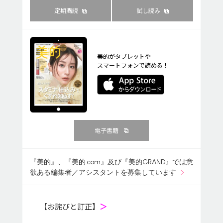
定期購読
試し読み
美的がタブレットや
スマートフォンで読める！
電子書籍
『美的』、『美的.com』及び『美的GRAND』では意
欲ある編集者／アシスタントを募集しています
【お詫びと訂正】
＞