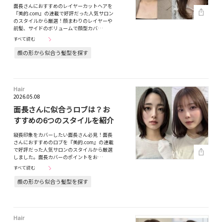
面長さんにおすすめのレイヤーカットヘアを
『美的.com』の連載で好評だった人気サロン
のスタイルから厳選！顔まわりのレイヤーや
前髪、サイドのボリュームで顔型カバ…
すべて読む
顔の形から似合う髪型を探す
Hair
2026.05.08
面長さんに似合うロブは？お
すすめの6つのスタイルを紹介
縦長印象をカバーしたい面長さん必見！面長
さんにおすすめのロブを『美的.com』の連載
で好評だった人気サロンのスタイルから厳選
しました。面長カバーのポイントをお…
すべて読む
顔の形から似合う髪型を探す
Hair