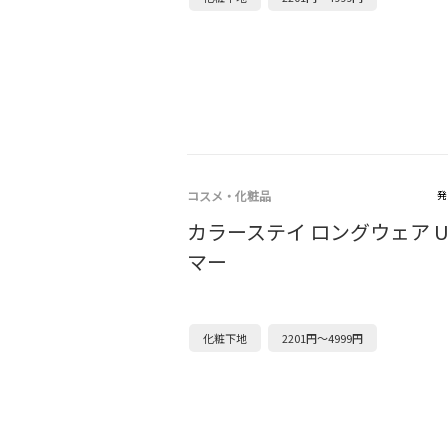
コスメ・化粧品
発
カラーステイ ロングウェア U
マー
化粧下地
2201円～4999円