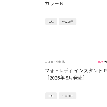
カラー N
口紅
～2200円
コスメ・化粧品
発
フォトレディ インスタント P.
［2026年 8月発売］
口紅
～2200円