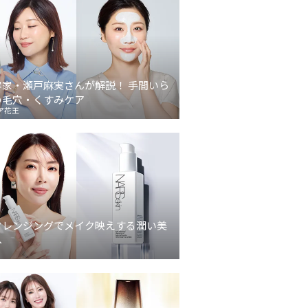
容家・瀬戸麻実さんが解説！ 手間いら
の毛穴・くすみケア
ア花王
クレンジングでメイク映えする潤い美
へ