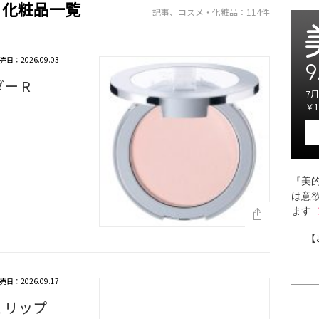
・化粧品一覧
記事、コスメ・化粧品：114件
売日：2026.09.03
9
ー R
7月
￥1
『美的
は意
ます
【
売日：2026.09.17
 リップ