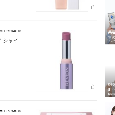
売日：2026.08.06
美
ず
イ シャイ
ニベ
朝
肌
NARS
売日：2026.08.06