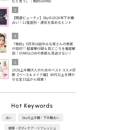
むと思う」｜美的GRAND
3
【開運ビューティ】Skyの2026年下半期
占い｜12星座別・運気を高めるヒント
4
『美的』9月号は田中みな実さんの表紙
が目印♡ 超豪華付録＆見どころを徹底解
説｜STARGLOWの表紙も見逃せない！
5
2026上半期大人のためのベストコスメ診
断【ベース＆メイク編】40代以上を輝か
せる全33品から探索！
Hot Keywords
占い
Skyの上半期・下半期占い
健康・ボディケア・リフレッシュ