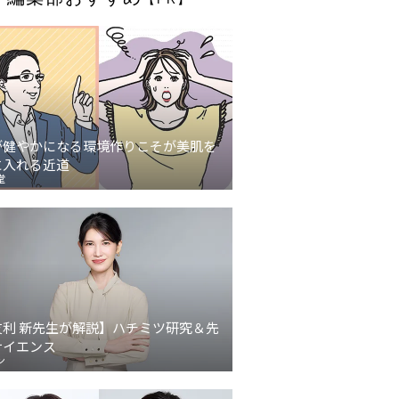
が健やかになる環境作りこそが美肌を
に入れる近道
堂
友利 新先生が解説】ハチミツ研究＆先
サイエンス
ン