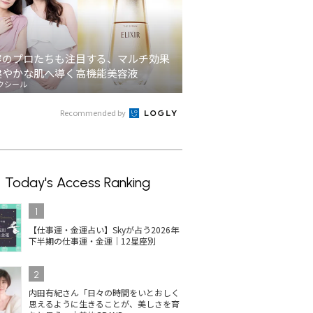
容のプロたちも注目する、マルチ効果
健やかな肌へ導く高機能美容液
クシール
Recommended by
Today's Access Ranking
1
【仕事運・金運占い】Skyが占う2026年
下半期の仕事運・金運｜12星座別
2
内田有紀さん「日々の時間をいとおしく
思えるように生きることが、美しさを育