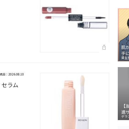
肌
手
資生
売日：2026.08.10
 セラム
【
進
ゲラ