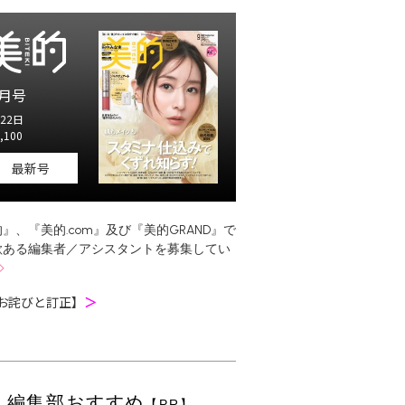
月号
22日
,100
最新号
』、『美的.com』及び『美的GRAND』で
欲ある編集者／アシスタントを募集してい
お詫びと訂正】
＞
編集部おすすめ
【PR】