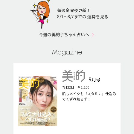
毎週金曜夜更新！
8/1〜8/7までの 運勢を見る
今週の美的子ちゃん占いへ
Magazine
9
月号
7月22日 ￥1,100
肌もメイクも「スタミナ」仕込み
でくずれ知らず！