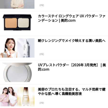
（PR）
カラーステイ ロングウェア UV パウダー ファ
ンデーション | 美的.com
朝クレンジングでメイク映えする潤い美肌へ
（PR）
UVプレストパウダー［2026年 3月発売］ | 美
的.com
美容のプロたちも注目する、マルチ効果で健
やかな肌へ導く高機能美容液
（PR）