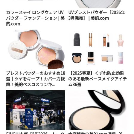
カラーステイ ロングウェア UV
UVプレストパウダー［2026年
パウダー ファンデーション | 美
3月発売］ | 美的.com
的.com
プレストパウダーのおすすめ18
【2025春夏】くずれ防止効果
選｜ツヤをキープ！カバー力抜
のある最新ベースメイクアイテ
群！美的べスコスランキ...
ム36選
FINCHI主催「IVS2026」トーク
大高博幸の美的.com通信（6