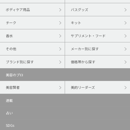
ボディケア用品
バスグッズ
チーク
キット
香水
サプリメント・フード
その他
メーカー別に探す
ブランド別に探す
価格帯から探す
美容のプロ
美容賢者
美的リーダーズ
連載
占い
SDGs