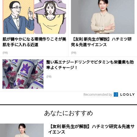
肌が健やかになる環境作りこそが美
【友利 新先生が解説】ハチミツ研
肌を手に入れる近道
究＆先進サイエンス
(PR)
(PR)
整い系エナジードリンクでビタミンも栄養素も効
率よくチャージ！
(PR)
Recommended by
あなたにおすすめ
【友利 新先生が解説】ハチミツ研究＆先進サ
イエンス