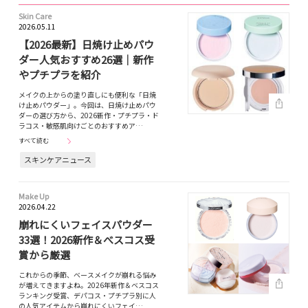
Skin Care
2026.05.11
【2026最新】日焼け止めパウ
ダー人気おすすめ26選｜新作
やプチプラを紹介
メイクの上からの塗り直しにも便利な「日焼
け止めパウダー」。今回は、日焼け止めパウ
ダーの選び方から、2026新作・プチプラ・ド
ラコス・敏感肌向けごとのおすすめア…
すべて読む
スキンケアニュース
Make Up
2026.04.22
崩れにくいフェイスパウダー
33選！2026新作＆べスコス受
賞から厳選
これからの季節、ベースメイクが崩れる悩み
が増えてきますよね。2026年新作＆ベスコス
ランキング受賞、デパコス・プチプラ別に人
の人気アイテムから崩れにくいフェイ…