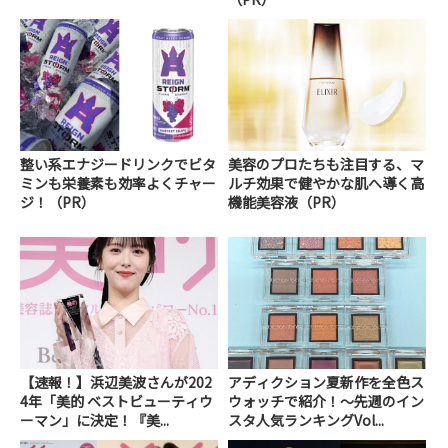
整い系エナジードリンクでビタ
美容のプロたちも注目する、マ
ミンも栄養素も効率よくチャー
ルチ効果で健やかな肌へ導く高
ジ！（PR）
機能美容液（PR）
【速報！】浜辺美波さんが202
アディクション夏新作を全色ス
4年「美的 ベストビューティウ
ウォッチで紹介！～先週のイン
ーマン」に決定！『美...
スタ人気ランキングVol...