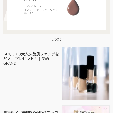
アディクション
コンフィデント マット リップ
￥4,180
Present
SUQQUの大人気艶肌ファンデを
50人にプレゼント！｜美的
GRAND
募集終了【美的GRANDベストコ