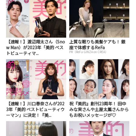
【速報！】渡辺翔太さん（Sno
上質な眠りも美髪ケアも！ 銀
w Man）が2023年「美的 ベス
座で体感するReFa
PR（ReFa GINZA on CREA）
トビューティマ...
【速報！】川口春奈さんが202
祝『美的』創刊23周年！ 田中
3年「美的 ベストビューティウ
みな実さんや土屋太鳳さんから
ーマン」に決定！『美...
もお祝いメッセージが♡