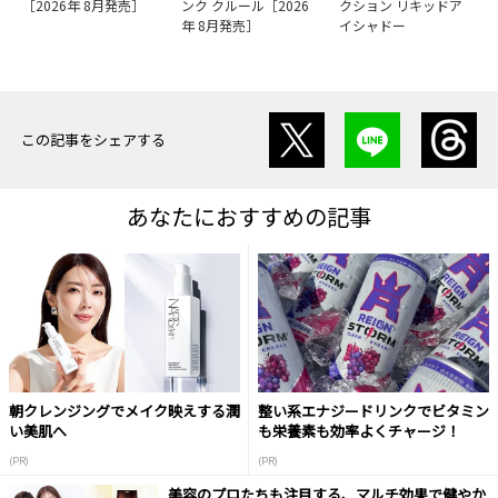
［2026年 8月発売］
ンク クルール［2026
クション リキッドア
年 8月発売］
イシャドー
この記事をシェアする
あなたにおすすめの記事
朝クレンジングでメイク映えする潤
整い系エナジードリンクでビタミン
い美肌へ
も栄養素も効率よくチャージ！
(PR)
(PR)
美容のプロたちも注目する、マルチ効果で健やか