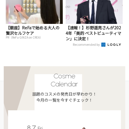
【銀座】ReFaで始める大人の
【速報！】杉野遥亮さんが202
贅沢セルフケア
4年「美的 ベストビューティマ
PR（ReFa GINZA on CREA）
ン」に決定！
Recommended by
Cosme
Calendar
話題のコスメの発売日が早わかり！
今月の一覧を今すぐチェック！
8.7
Fri