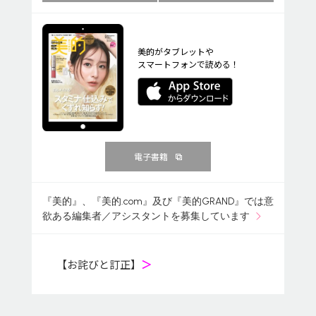
美的がタブレットや
スマートフォンで読める！
電子書籍
『美的』、『美的.com』及び『美的GRAND』では意
欲ある編集者／アシスタントを募集しています
【お詫びと訂正】
＞