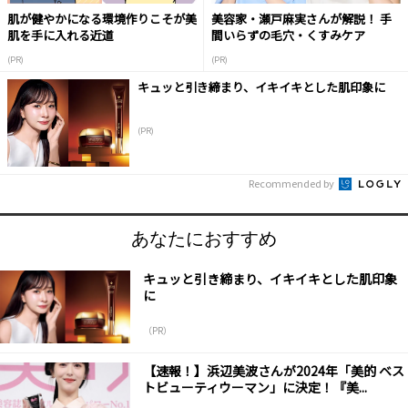
肌が健やかになる環境作りこそが美
美容家・瀬戸麻実さんが解説！ 手
肌を手に入れる近道
間いらずの毛穴・くすみケア
(PR)
(PR)
キュッと引き締まり、イキイキとした肌印象に
(PR)
Recommended by
あなたにおすすめ
キュッと引き締まり、イキイキとした肌印象
に
（PR）
【速報！】浜辺美波さんが2024年「美的 ベス
トビューティウーマン」に決定！『美...