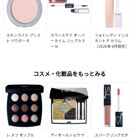
スキンライト プレス
カラーステイ オーバ
フォトレディ インス
ト パウダー R
ータイム リップカラ
タント P. セラム
ー N
［2026年 8月発売］
コスメ・化粧品をもっとみる
レ ヌフ オンブル
ディオールショウ サ
スパークリングセダ