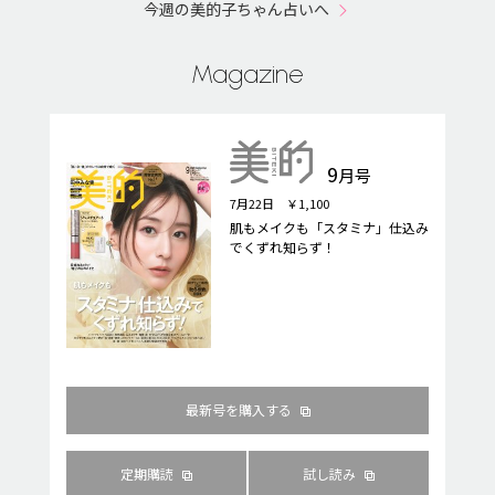
今週の美的子ちゃん占いへ
Magazine
9
月号
7月22日 ￥1,100
肌もメイクも「スタミナ」仕込み
でくずれ知らず！
最新号を購入する
定期購読
試し読み