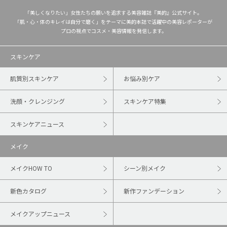
「美しくなりたい」女性たちの願いを追求する美容雑誌『美的』公式サイト。
「肌・心・体のキレイは自分で磨く」をテーマに美的本誌で活躍中の美容レポーターが
プロの視点でコスメ・美容情報を発信します。
スキンケア
肌質別スキンケア
お悩み別ケア
洗顔・クレンジング
スキンケア特集
スキンケアニュース
メイク
メイクHOW TO
シーン別メイク
新色カタログ
新作ファンデーション
メイクアップニュース