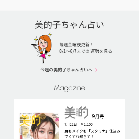
美的子ちゃん占い
毎週金曜夜更新！
8/1〜8/7までの 運勢を見る
今週の美的子ちゃん占いへ
Magazine
9
月号
7月22日 ￥1,100
肌もメイクも「スタミナ」仕込み
でくずれ知らず！