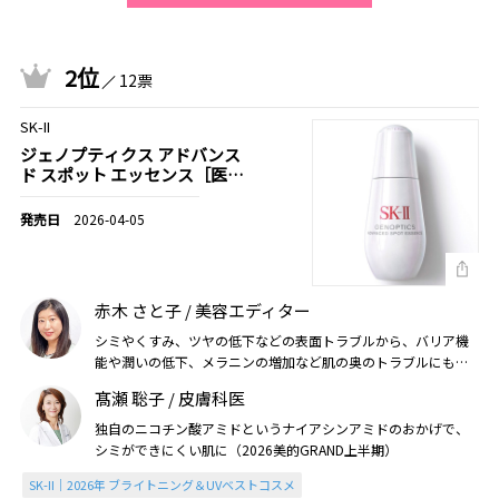
2位
12票
SK-II
ジェノプティクス アドバンス
ド スポット エッセンス［医薬
部外品］
2026-04-05
赤木 さと子 / 美容エディター
シミやくすみ、ツヤの低下などの表面トラブルから、バリア機
能や潤いの低下、メラニンの増加など肌の奥のトラブルにも対
処できる。とろりとした心地よい感触も好み（2026美的上半
髙瀬 聡子 / 皮膚科医
期）
独自のニコチン酸アミドというナイアシンアミドのおかげで、
シミができにくい肌に（2026美的GRAND上半期）
SK-II｜2026年 ブライトニング＆UVベストコスメ