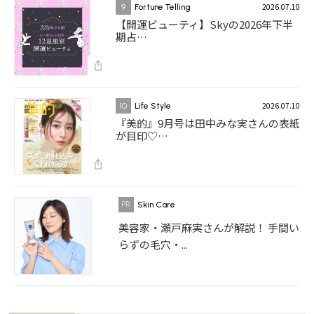
2026.07.10
9
Fortune Telling
【開運ビューティ】Skyの2026年下半
期占…
2026.07.10
10
Life Style
『美的』9月号は田中みな実さんの表紙
が目印♡…
Skin Care
美容家・瀬戸麻実さんが解説！ 手間い
らずの毛穴・...