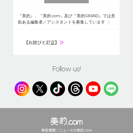
『美的』、『美的.com』及び『美的GRAND』では意
欲ある編集者／アシスタントを募集しています
【お詫びと訂正】
＞
Follow us!
美容情報／ニュースの美的.com