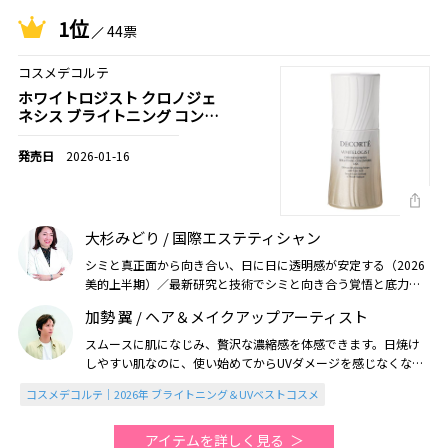
1位
44票
コスメデコルテ
ホワイトロジスト クロノジェ
ネシス ブライトニング コンセ
ントレイト 1.8X［医薬部外
品］
2026-01-16
大杉みどり / 国際エステティシャン
シミと真正面から向き合い、日に日に透明感が安定する（2026
美的上半期）／最新研究と技術でシミと向き合う覚悟と底力は
圧巻（2026美的UV・ブライトニング）
加勢 翼 / ヘア＆メイクアップアーティスト
スムースに肌になじみ、贅沢な濃縮感を体感できます。日焼け
しやすい肌なのに、使い始めてからUVダメージを感じなくな
り、感無量です（2026美的上半期）
コスメデコルテ｜2026年 ブライトニング＆UVベストコスメ
アイテムを詳しく見る