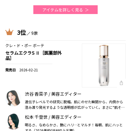
アイテムを詳しく見る
3位
9票
クレ・ド・ポー ボーテ
セラムエクラS Ⅱ［医薬部外
品］
2026-02-21
渋谷 香菜子 / 美容エディター
遺伝子レベルでの研究に脱帽。肌にのせた瞬間から、内側から
澄み渡り発光するような透明感が広がっていく。まさに“肌その
ものの品格”が引き上がるよう！（2026美的上半期）
松本 千登世 / 美容エディター
明るさ、なめらかさ、艶にハリ…とマルチ！毎朝、肌にハッと
する（2026美的GRAND上半期）