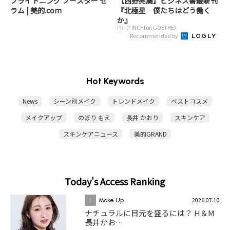
ブライトニング ブースター セ
【西野亮廣】ビジネス書最新刊
ラム | 美的.com
『北極星 僕たちはどう働く
か』
PR（FINCHI on GOETHE）
Recommended by
Hot Keywords
News
シーン別メイク
トレンドメイク
ベストコスメ
メイクアップ
のぼり もえ
長井 かおり
スキンケア
スキンケアニュース
美的GRAND
Today's Access Ranking
2026.07.10
1
Make Up
ナチュラルに目元を盛るには？ H＆M
長井かお…