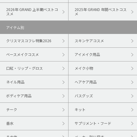
2026年 GRAND 上半期ベストコ
2025年 GRAND 年間ベストコス
スメ
メ
アイテム別
クリスマスコフレ特集2026
スキンケアコスメ
ベースメイクコスメ
アイメイク用品
口紅・リップ・グロス
メイク小物
ネイル用品
ヘアケア用品
ボディケア用品
バスグッズ
チーク
キット
香水
サプリメント・フード
その他
メーカー別に探す