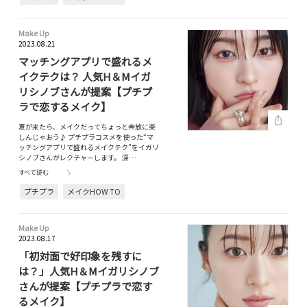
Make Up
2023.08.21
マッチングアプリで盛れるメ
イクテクは？ 人気H＆Mイガ
リシノブさんが提案【プチプ
ラで恋するメイク】
夏が来たら、メイクだってちょっと奔放に楽
しんじゃおう♪ プチプラコスメを使った“マ
ッチングアプリで盛れるメイクテク”をイガリ
シノブさんがレクチャーします。 涙…
すべて読む
プチプラ
メイクHOW TO
Make Up
2023.08.17
「初対面で好印象を残すに
は？」人気H＆Mイガリシノブ
さんが提案【プチプラで恋す
るメイク】