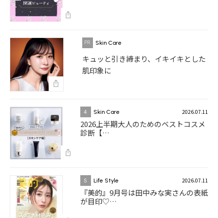
Skin Care
キュッと引き締まり、イキイキとした
肌印象に
2026.07.11
4
Skin Care
2026上半期大人のためのベストコスメ
診断【…
2026.07.11
5
Life Style
『美的』9月号は田中みな実さんの表紙
が目印♡…