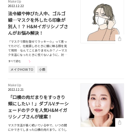
Make Up
2022.12.22
法令線や伸びた人中、ゴルゴ
線…マスクを外したら印象が
別人！？ H&Mイガリシノブさ
んがお悩み解決！
「マスクで顔を隠せてラッキー☆」って思っ
てたけど、化粧直しのときに鏡に映る顔を見
て愕然…なんてことありませんか？ノーマス
ク生活になったときに慌てないように、対…
すべて読む
メイクHOW TO
小顔
Make Up
2022.12.21
「口横の肉だまりをすっきり
頬にしたい！」ダブルV.チーシ
ェードのテクを人気H&Mイガ
リシノブさんが提案！
マスク生活が長く続いている中で、いつの間
にかできてしまった口横の肉だまり。どうし