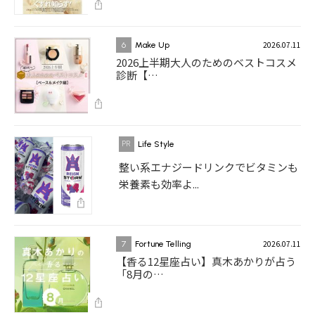
2026.07.11
6
Make Up
2026上半期大人のためのベストコスメ
診断【…
Life Style
整い系エナジードリンクでビタミンも
栄養素も効率よ...
2026.07.11
7
Fortune Telling
【香る12星座占い】真木あかりが占う
「8月の…