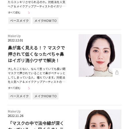
たらスッキリさせられるのか。対処法を人気
ヘア＆メイクアップアーティストのイガリ…
すべて読む
ベースメイク
メイクHOW TO
Make Up
2022.12.01
鼻が高く見える！？ マスクで
押されて低くなったぺちゃ鼻
はイガリ流小ワザで解決！
大したことない、なんて思っていても長い間
マスクで押されていることで鼻がペチャッと
してしまっている人、増えています。対処法
を人気ヘア＆メイクアップアーティストの…
すべて読む
ベースメイク
メイクHOW TO
Make Up
2022.11.26
「マスクの中で法令線が深く