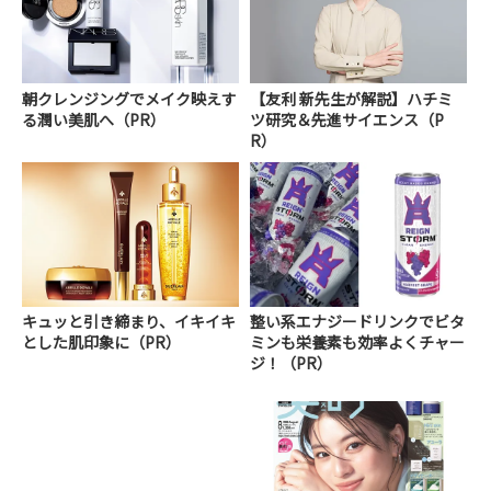
朝クレンジングでメイク映えす
【友利 新先生が解説】ハチミ
る潤い美肌へ（PR）
ツ研究＆先進サイエンス（P
R）
キュッと引き締まり、イキイキ
整い系エナジードリンクでビタ
とした肌印象に（PR）
ミンも栄養素も効率よくチャー
ジ！（PR）