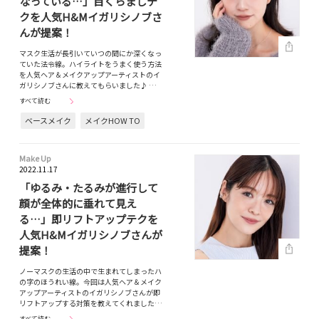
なっている…」目くらましテ
クを人気H&Mイガリシノブさ
んが提案！
マスク生活が長引いていつの間にか深くなっ
ていた法令線。ハイライトをうまく使う方法
を人気ヘア＆メイクアップアーティストのイ
ガリシノブさんに教えてもらいました♪ …
すべて読む
ベースメイク
メイクHOW TO
Make Up
2022.11.17
「ゆるみ・たるみが進行して
顔が全体的に垂れて見え
る…」即リフトアップテクを
人気H&Mイガリシノブさんが
提案！
ノーマスクの生活の中で生まれてしまったハ
の字のほうれい線。今回は人気ヘア＆メイク
アップアーティストのイガリシノブさんが即
リフトアップする対策を教えてくれました…
すべて読む