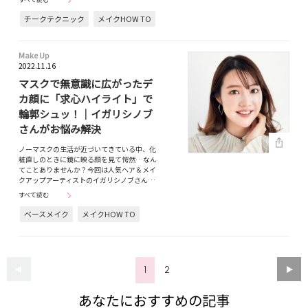
チークテクニック
メイクHOW TO
Make Up
2022.11.16
マスクで無意識に広がったデ
カ顔に「求心ハイライト」で
輪郭シュッ！｜イガリシノブ
さんがお悩み解決
ノーマスクの生活が近づいてきている中、化
粧直しのときに鏡に映る顔を見て愕然…なん
てことありませんか？今回は人気ヘア＆メイ
クアップアーティストのイガリシノブさん…
すべて読む
ベースメイク
メイクHOW TO
1
2
あなたにおすすめの記事