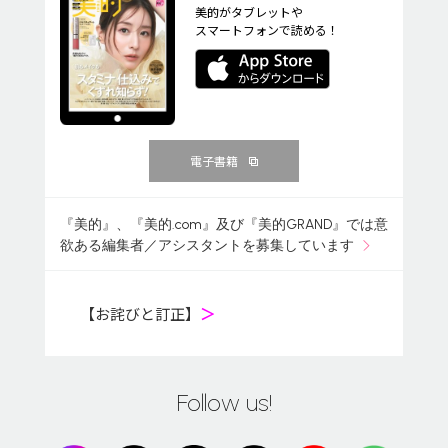
美的がタブレットや
スマートフォンで読める！
電子書籍
『美的』、『美的.com』及び『美的GRAND』では意
欲ある編集者／アシスタントを募集しています
【お詫びと訂正】
＞
Follow us!