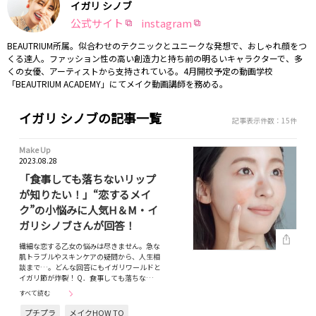
イガリ シノブ
公式サイト
instagram
BEAUTRIUM所属。似合わせのテクニックとユニークな発想で、おしゃれ顔をつ
くる達人。ファッション性の高い創造力と持ち前の明るいキャラクターで、多
くの女優、アーティストから支持されている。4月開校予定の動画学校
「BEAUTRIUM ACADEMY」にてメイク動画講師を務める。
イガリ シノブの記事一覧
記事表示件数：15件
Make Up
2023.08.28
「食事しても落ちないリップ
が知りたい！」“恋するメイ
ク”の小悩みに人気H＆M・イ
ガリシノブさんが回答！
繊細な恋する乙女の悩みは尽きません。急な
肌トラブルやスキンケアの疑問から、人生相
談まで…。どんな回答にもイガリワールドと
イガリ節が炸裂！ Q．食事しても落ちな…
すべて読む
プチプラ
メイクHOW TO