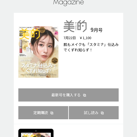
Magazine
9
月号
7月22日 ￥1,100
肌もメイクも「スタミナ」仕込み
でくずれ知らず！
最新号を購入する
定期購読
試し読み