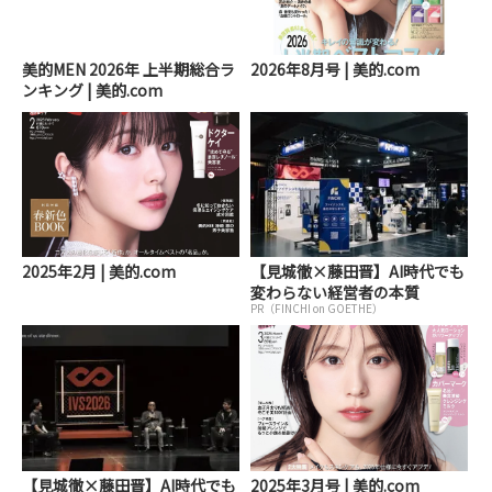
美的MEN 2026年 上半期総合ラ
2026年8月号 | 美的.com
ンキング | 美的.com
2025年2月 | 美的.com
【見城徹×藤田晋】AI時代でも
変わらない経営者の本質
PR（FINCHI on GOETHE）
【見城徹×藤田晋】AI時代でも
2025年3月号 | 美的.com