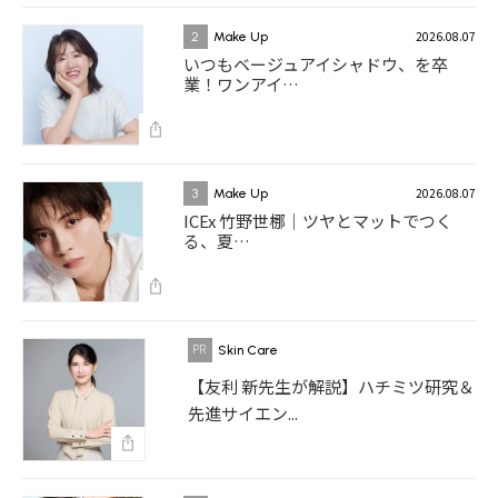
2026.08.07
2
Make Up
いつもベージュアイシャドウ、を卒
業！ワンアイ…
2026.08.07
3
Make Up
ICEx 竹野世梛｜ツヤとマットでつく
る、夏…
Skin Care
【友利 新先生が解説】ハチミツ研究＆
先進サイエン...