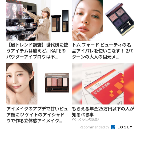
【眉トレンド調査】世代別に使
トム フォード ビューティの名
うアイテムは違えど、KATEの
品アイパレを使いこなす！ 2パ
パウダーアイブロウは不...
ターンの大人の目元メ...
アイメイクのアプデで甘いピュ
もらえる年金25万円以下の人が
ア顔に♡ ケイトのアイシャド
知るべき事
PR（くらしの話題）
ウで作る立体感アイメイク...
Recommended by