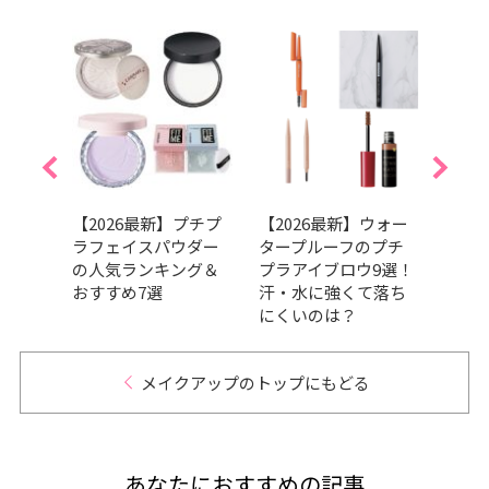
プチプ
【2026最新】プチプ
【2026最新】ウォー
【20
選！ベ
ラフェイスパウダー
タープルーフのプチ
向け
色・
の人気ランキング＆
プラアイブロウ9選！
ャド
めま
おすすめ7選
汗・水に強くて落ち
から
にくいのは？
メイクアップのトップにもどる
あなたにおすすめの記事