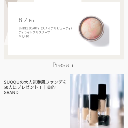
8.7
Fri
SNIDEL BEAUTY（スナイデル ビューティ）
ディライトフル スクープ
￥3,410
Present
SUQQUの大人気艶肌ファンデを
50人にプレゼント！｜美的
GRAND