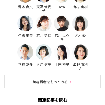
青木 良文
天野 佳代
AYA
有村 実樹
子
伊熊 奈美
石井 美保
石川 ユウ
犬木 愛
キ
猪狩 友介
入江 信子
上田 祥子
海野 由利
子
美容賢者をもっとみる
関連記事を読む