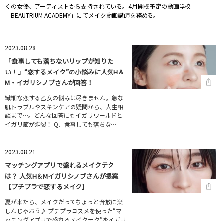
くの女優、アーティストから支持されている。4月開校予定の動画学校
「BEAUTRIUM ACADEMY」にてメイク動画講師を務める。
2023.08.28
「食事しても落ちないリップが知りた
い！」“恋するメイク”の小悩みに人気H＆
M・イガリシノブさんが回答！
繊細な恋する乙女の悩みは尽きません。急な
肌トラブルやスキンケアの疑問から、人生相
談まで…。どんな回答にもイガリワールドと
イガリ節が炸裂！ Q．食事しても落ちな…
2023.08.21
マッチングアプリで盛れるメイクテク
は？ 人気H＆Mイガリシノブさんが提案
【プチプラで恋するメイク】
夏が来たら、メイクだってちょっと奔放に楽
しんじゃおう♪ プチプラコスメを使った“マ
ッチングアプリで盛れるメイクテク”をイガリ