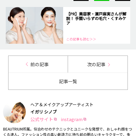
【PR】美容家・瀬戸麻実さんが解
説！ 手間いらずの毛穴・くすみケ
ア
この記事も読む＞＞
前の記事
次の記事
記事一覧
ヘア＆メイクアップアーティスト
イガリ シノブ
公式サイト
instagram
BEAUTRIUM所属。似合わせのテクニックとユニークな発想で、おしゃれ顔をつ
くる達人。ファッション性の高い創造力と持ち前の明るいキャラクターで、多