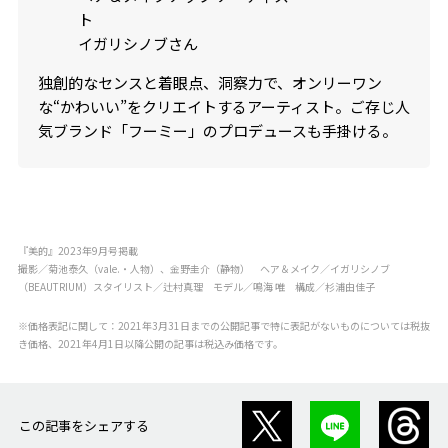
ト
イガリシノブさん
独創的なセンスと着眼点、洞察力で、オンリーワン
な“かわいい”をクリエイトするアーティスト。ご存じ人
気ブランド「フーミー」のプロデュースも手掛ける。
『美的』2023年9月号掲載
撮影／菊池泰久（vale.・人物）、金野圭介（静物） ヘア＆メイク／イガリシノブ
（BEAUTRIUM）スタイリスト／辻村真理 モデル／鳴海 唯 構成／杉浦由佳子
※価格表記に関して：2021年3月31日までの公開記事で特に表記がないものについては税抜
き価格、2021年4月1日以降公開の記事は税込み価格です。
この記事をシェアする