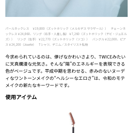
パールネックレス ￥19,800（ズットホリック〈メルセデス サラザール〉） チェーンネ
ックレス￥24,860、リング（右手・人差し指）￥7,260（ズットホリック〈チビ・ジュエル
ズ〉） リング（左手）￥22,770（ズットホリック〈ソコ〉） バングル￥22,000、ピア
ス￥24,200（Jouete） Tシャツ、デニム／スタイリスト私物
今求められているのは、儚げなかわいさより、TWICEみたい
に天真爛漫な元気さ。そんな“陽”のエネルギーを表現できる
色がベージュです。平成中期を思わせる、赤みのないヌーデ
ィなワントーンメイクの“ヘルシーなエロさ”は、令和のモテ
メイクの新たなキーワードです。
使用アイテム