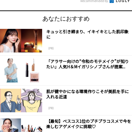
Recommended by
あなたにおすすめ
キュッと引き締まり、イキイキとした肌印象
に
（PR）
「アラサー向けの“令和のモテメイク”が知り
たい」人気H＆Mイガリシノブさんが提案...
肌が健やかになる環境作りこそが美肌を手に
入れる近道
（PR）
【最旬】ベスコス1位のプチプラコスメで今を
楽しむアゲメイクに挑戦♡