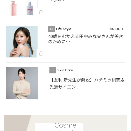
「シャ…
2026.07.11
10
Life Style
40歳をむかえる田中みな実さんが美容
のために…
Skin Care
【友利 新先生が解説】ハチミツ研究＆
先進サイエン...
Cosme