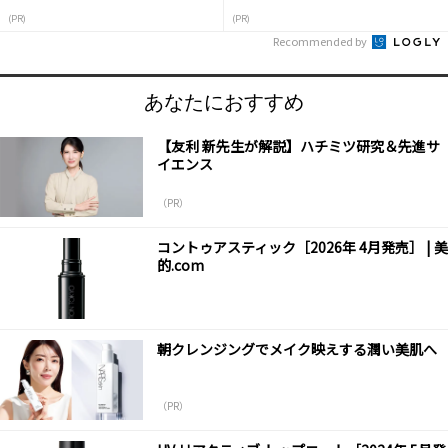
(PR)
(PR)
Recommended by
あなたにおすすめ
【友利 新先生が解説】ハチミツ研究＆先進サ
イエンス
（PR）
コントゥアスティック［2026年 4月発売］ | 美
的.com
朝クレンジングでメイク映えする潤い美肌へ
（PR）