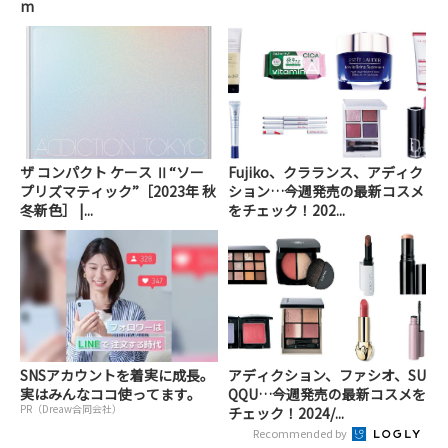
m
ザ コンパクト ケース Ⅱ“ソー
Fujiko、クラランス、アディク
プリズマティック”［2023年 秋
ション…今週発売の最新コスメ
冬新色］ |...
をチェック！202...
SNSアカウントを着実に成長。
アディクション、ファシオ、SU
実はみんなココ使ってます。
QQU…今週発売の最新コスメを
PR（Dreaw合同会社）
チェック！2024/...
Recommended by