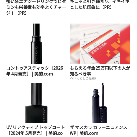
整い系エナジードリンクでビタ
キュッと引き締まり、イキイキ
ミンも栄養素も効率よくチャー
とした肌印象に（PR）
ジ！（PR）
コントゥアスティック［2026
もらえる年金25万円以下の人が
年 4月発売］ | 美的.com
知るべき事
PR（くらしの話題）
UV リアクティブ トップコート
ザ マスカラ カラーニュアンス
［2024年 5月発売］ | 美的.co
WP | 美的.com