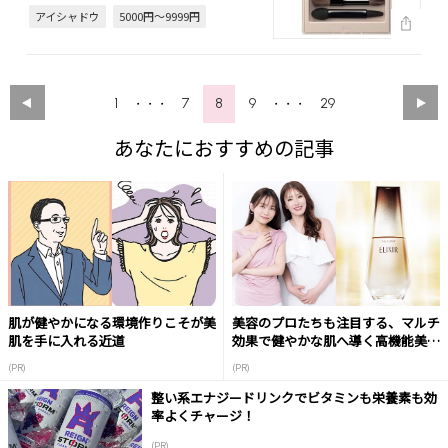
アイシャドウ
5000円～9999円
1
7
8
9
29
・・・
・・・
あなたにおすすめの記事
肌が健やかになる環境作りこそが美
美容のプロたちも注目する、マルチ
肌を手に入れる近道
効果で健やかな肌へ導く高機能美容
液
(PR)
(PR)
整い系エナジードリンクでビタミンも栄養素も効
率よくチャージ！
(PR)