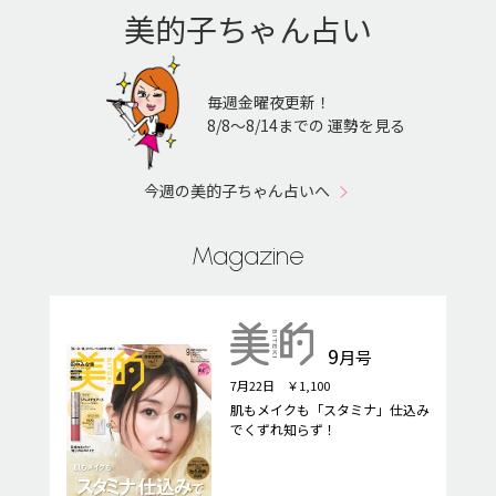
美的子ちゃん占い
毎週金曜夜更新！
8/8〜8/14までの 運勢を見る
今週の美的子ちゃん占いへ
Magazine
9
月号
7月22日 ￥1,100
肌もメイクも「スタミナ」仕込み
でくずれ知らず！