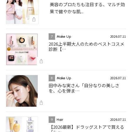
美容のプロたちも注目する、マルチ効
果で健やかな肌...
2026.07.11
7
Make Up
2026上半期大人のためのベストコスメ
診断【…
2026.07.11
8
Make Up
田中みな実さん「自分なりの美しさ
を、心を弾ま…
2026.07.11
9
Hair
【2026最新】ドラッグストアで買える