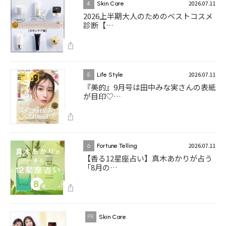
2026.07.11
4
Skin Care
2026上半期大人のためのベストコスメ
診断【…
2026.07.11
5
Life Style
『美的』9月号は田中みな実さんの表紙
が目印♡…
2026.07.11
6
Fortune Telling
【香る12星座占い】真木あかりが占う
「8月の…
Skin Care