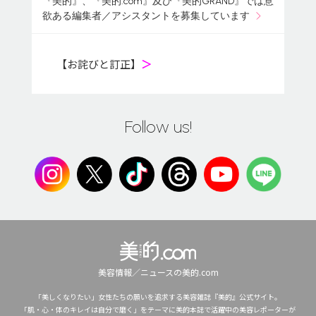
『美的』、『美的.com』及び『美的GRAND』では意
欲ある編集者／アシスタントを募集しています
【お詫びと訂正】
＞
Follow us!
美容情報／ニュースの美的.com
「美しくなりたい」女性たちの願いを追求する美容雑誌『美的』公式サイト。
「肌・心・体のキレイは自分で磨く」をテーマに美的本誌で活躍中の美容レポーターが