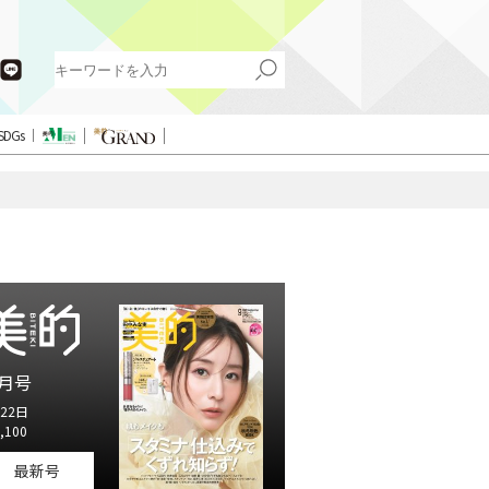
SDGs
月号
22日
,100
最新号