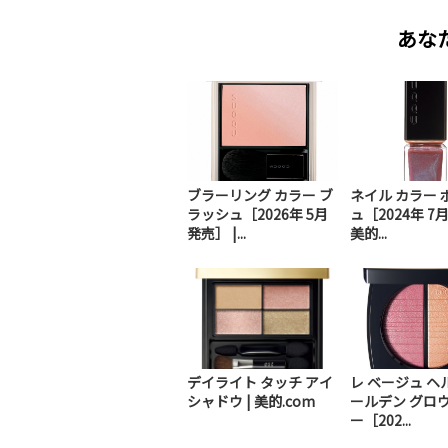
あな
ブラーリング カラー ブ
ネイル カラー 
ラッシュ［2026年 5月
ュ［2024年 7
発売］ |...
美的...
デイライト タッチ アイ
レ ベージュ ヘ
シャドウ | 美的.com
ールデン グロウ
ー［202...