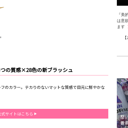
『美的
は意
ます
【
3つの質感×28色の新ブラッシュ
ーフのカラー。テカりのないマットな質感で目元に鮮やかな
公式サイトはこちら
整
養
レイ