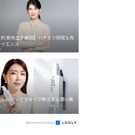
友利 新先生が解説】ハチミツ研究＆先
サイエンス
ン
クレンジングでメイク映えする潤い美
へ
Recommended by