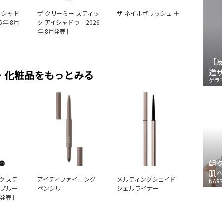
イシャド
ザ クリーミー スティッ
ザ ネイルポリッシュ ＋
6年 8月
ク アイシャドウ［2026
年 8月発売］
【
進
・化粧品をもっとみる
ゲラ
朝
肌
ウ ステ
アイディファイニング
メルティングシェイド
NARS
ープルー
ペンシル
ジェルライナー
月発売］