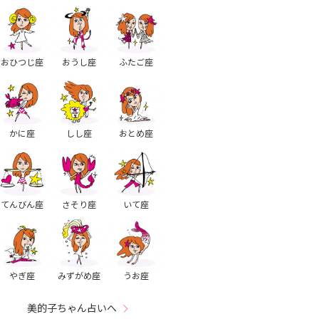
おひつじ座
おうし座
ふたご座
かに座
しし座
おとめ座
てんびん座
さそり座
いて座
やぎ座
みずがめ座
うお座
美的子ちゃん占いへ