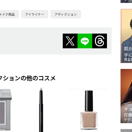
メイク用品
アイライナー
アディクション
肌
手
資生
クションの他のコスメ
キ
印
ゲラ