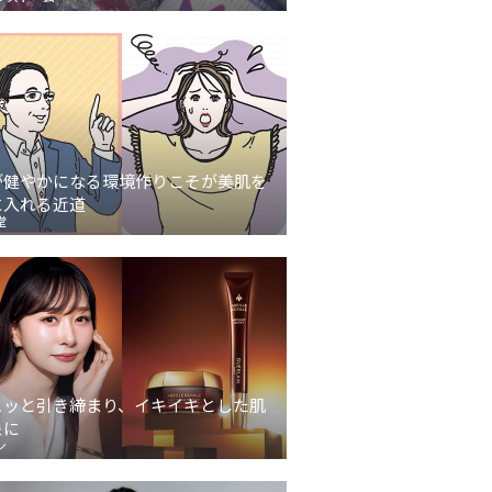
が健やかになる環境作りこそが美肌を
に入れる近道
堂
ュッと引き締まり、イキイキとした肌
象に
ン