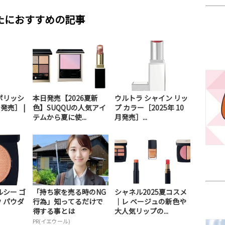
たにおすすめの記事
ポリッシ
本日発売【2026夏新
ウルトラ シャイン リッ
月発売］ |
色】SUQQUの人気アイ
プ カラー［2025年 10
テムから夏に使...
月発売］...
ルシー ゴ
「持ち家を売る時のNG
シャネル2025夏コスメ
 パウダ
行為」知ってるだけで
｜レ ベージュの新色や
得する事とは
大人気リップの...
PR(イエウール)