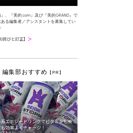
』、『美的.com』及び『美的GRAND』で
欲ある編集者／アシスタントを募集してい
お詫びと訂正】
＞
編集部おすすめ
【PR】
い系エナジードリンクでビタミンも栄
素も効率よくチャージ！
ンストーム