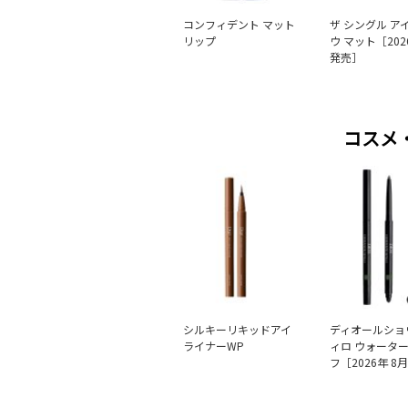
コンフィデント マット
ザ シングル ア
リップ
ウ マット［202
発売］
コスメ
シルキーリキッドアイ
ディオールショ
ライナーWP
ィロ ウォータ
フ［2026年 8