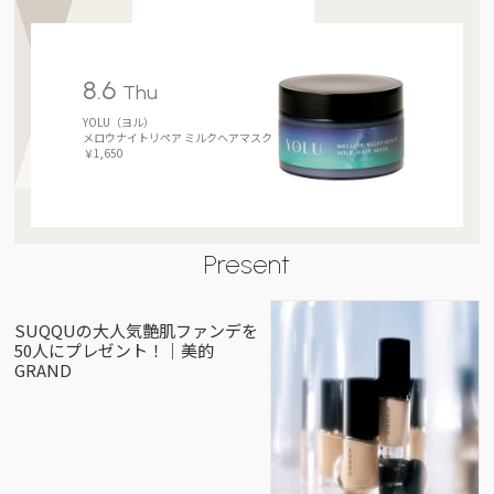
8.6
Thu
YOLU（ヨル）
メロウナイトリペア ミルクヘアマスク
￥1,650
Present
SUQQUの大人気艶肌ファンデを
50人にプレゼント！｜美的
GRAND