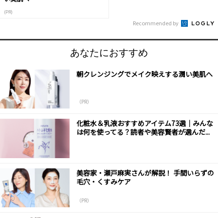
(PR)
Recommended by
あなたにおすすめ
朝クレンジングでメイク映えする潤い美肌へ
（PR）
化粧水＆乳液おすすめアイテム73選｜みんな
は何を使ってる？読者や美容賢者が選んだ...
美容家・瀬戸麻実さんが解説！ 手間いらずの
毛穴・くすみケア
（PR）