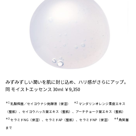
みずみずしい潤いを肌に封じ込め、ハリ感がさらにアップ。
同 モイストエッセンス 30ml ￥9,350
＊1
＊2
乳酸桿菌／セイヨウナシ発酵液（保湿）
マンダリンオレンジ果皮エキス
（整肌）、セイヨウハッカ葉エキス（整肌）、アーチチョーク葉エキス（整肌）
＊3
＊4
セラミドNG（保湿）、セラミドAP（整肌）、セラミドNP（保湿）
角質層
まで