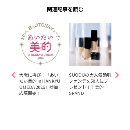
関連記事を読む
ト】
大阪に再び！「あい
SUQQUの大人気艶肌
募集
！
たい美的 in HANKYU
ファンデを50人にプ
GRA
ビュー
UMEDA 2026」参加
レゼント！｜美的
202
ャド
応募開始！
GRAND
の肌
種類を
し、”
にプレ
くれ
auty
しく
mプレ