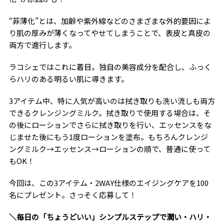
“菲薄化”とは、加齢や紫外線などのさまざまな外的要因によ
り肌の厚みが薄くなってやせてしまうことで、表皮と真皮の
両方で進行します。
ラコシェではこれに着目。独自の美容成分を配合し、ふっく
らハリのある明るい肌に導きます。
3アイテム中、特に人気が高いのは拭き取りも洗い流しも両方
できるクレンジングミルク。拭き取りで使用する場合は、そ
の後にローションでさらに拭き取りを行い、エッセンスをな
じませた後にもう1度ローションを塗布。もちろんクレンジ
ングミルク→エッセンス→ローションの順で、普通に使って
もOK！
今回は、この3アイテム・2WAY仕様のエイジングケアを100
名にプレゼント。さっそく応募して！
＼毎日の「ちょうどいい」シンプルステップで潤い・ハリ・