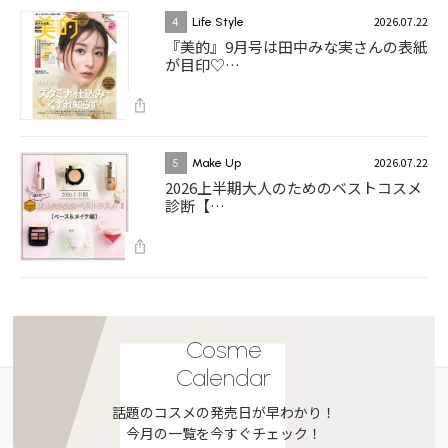
2026.07.22
4
Life Style
『美的』9月号は田中みな実さんの表紙
が目印♡…
2026.07.22
5
Make Up
2026上半期大人のためのベストコスメ
診断【…
Cosme
Calendar
話題のコスメの発売日が早わかり！
今月の一覧を今すぐチェック！