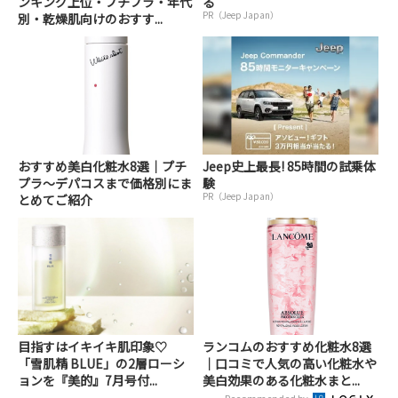
ンキング上位・プチプラ・年代
る
PR（Jeep Japan）
別・乾燥肌向けのおすす...
おすすめ美白化粧水8選｜プチ
Jeep史上最長! 85時間の試乗体
プラ～デパコスまで価格別にま
験
PR（Jeep Japan）
とめてご紹介
目指すはイキイキ肌印象♡
ランコムのおすすめ化粧水8選
「雪肌精 BLUE」の2層ローシ
｜口コミで人気の高い化粧水や
ョンを『美的』7月号付...
美白効果のある化粧水まと...
Recommended by