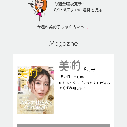
毎週金曜夜更新！
8/1〜8/7までの 運勢を見る
今週の美的子ちゃん占いへ
Magazine
9
月号
7月22日 ￥1,100
肌もメイクも「スタミナ」仕込み
でくずれ知らず！