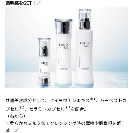
透明感をGET！／
＊1
共通美容成分として、セイヨウナシエキス
、ハーベストカ
＊2
＊3
プセル
、セラミドカプセル
を配合。
（右から）
＼柔らかなミルク状でクレンジング時の摩擦や肌負担を軽
減！／