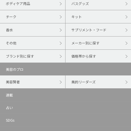
ボディケア用品
バスグッズ
チーク
キット
香水
サプリメント・フード
その他
メーカー別に探す
ブランド別に探す
価格帯から探す
美容のプロ
美容賢者
美的リーダーズ
連載
占い
SDGs