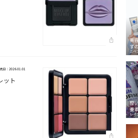
美
ず
ニベ
売日：2026.01.01
レット
整
養
レイ