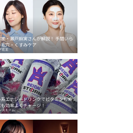
容家・瀬戸麻実さんが解説！ 手間いら
の毛穴・くすみケア
ア花王
い系エナジードリンクでビタミンも栄
素も効率よくチャージ！
ンストーム