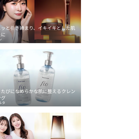
ュッと引き締まり、イキイキとした肌
象に
ン
うたびになめらかな肌に整えるクレン
ング
ルタ