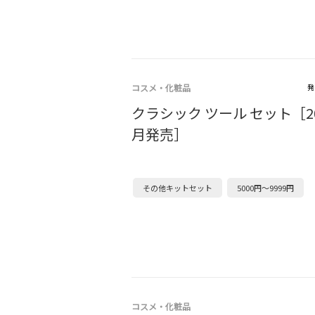
コスメ・化粧品
発
クラシック ツール セット［20
月発売］
その他キットセット
5000円～9999円
コスメ・化粧品