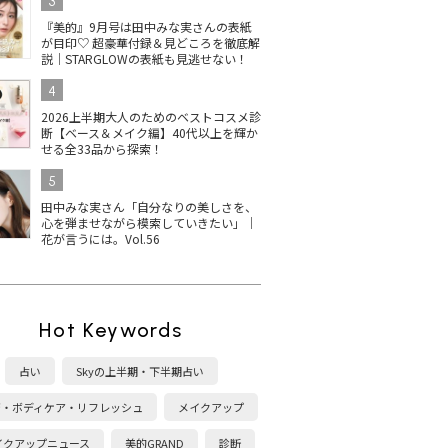
3
『美的』9月号は田中みな実さんの表紙
が目印♡ 超豪華付録＆見どころを徹底解
説｜STARGLOWの表紙も見逃せない！
4
2026上半期大人のためのベストコスメ診
断【ベース＆メイク編】40代以上を輝か
せる全33品から探索！
5
田中みな実さん「自分なりの美しさを、
心を弾ませながら模索していきたい」｜
花が言うには。Vol.56
Hot Keywords
占い
Skyの上半期・下半期占い
康・ボディケア・リフレッシュ
メイクアップ
イクアップニュース
美的GRAND
診断