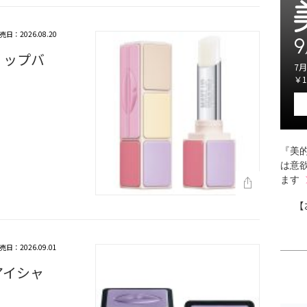
売日：2026.08.20
9
リップバ
7月
￥1
『美的
は意
ます
【
売日：2026.09.01
アイシャ