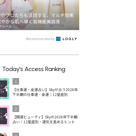
容のプロたちも注目する、マルチ効果
健やかな肌へ導く高機能美容液
クシール
Recommended by
Today's Access Ranking
1
【仕事運・金運占い】Skyが占う2026年
下半期の仕事運・金運｜12星座別
2
【開運ビューティ】Skyの2026年下半期
占い｜12星座別・運気を高めるヒント