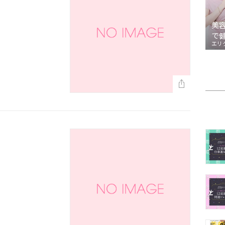
美
で
エリ