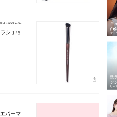
売日：2026.01.01
キ
印
シ 178
ゲラ
洗
ジ
リベ
ーエバーマ