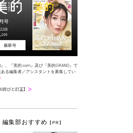
月号
22日
,100
最新号
』、『美的.com』及び『美的GRAND』で
欲ある編集者／アシスタントを募集してい
お詫びと訂正】
＞
編集部おすすめ
【PR】