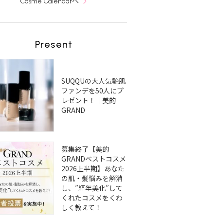
へ
Cosme Calendar
Present
SUQQUの大人気艶肌
ファンデを50人にプ
レゼント！｜美的
GRAND
募集終了【美的
GRANDベストコスメ
2026上半期】あなた
の肌・髪悩みを解消
し、”経年美化”して
くれたコスメをくわ
しく教えて！