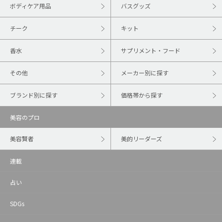
ボディケア用品
バスグッズ
チーク
キット
香水
サプリメント・フード
その他
メーカー別に探す
ブランド別に探す
価格帯から探す
美容のプロ
美容賢者
美的リーダーズ
連載
占い
SDGs