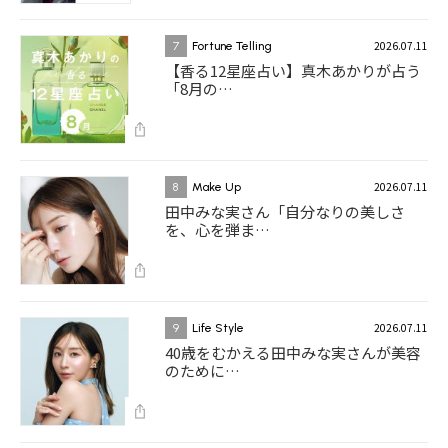
2026.07.11
7
Fortune Telling
【香る12星座占い】真木あかりが占う
「8月の…
2026.07.11
8
Make Up
田中みな実さん「自分なりの美しさ
を、心を弾ま…
2026.07.11
9
Life Style
40歳をむかえる田中みな実さんが美容
のために…