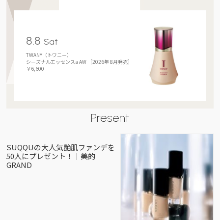
8.8
Sat
TWANY（トワニー）
シーズナルエッセンスa AW ［2026年 8月発売］
￥6,600
Present
SUQQUの大人気艶肌ファンデを
50人にプレゼント！｜美的
GRAND