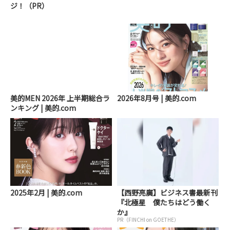
ジ！（PR）
美的MEN 2026年 上半期総合ラ
2026年8月号 | 美的.com
ンキング | 美的.com
2025年2月 | 美的.com
【西野亮廣】ビジネス書最新刊
『北極星 僕たちはどう働く
か』
PR（FINCHI on GOETHE）