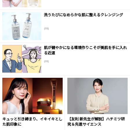
洗うたびになめらかな肌に整えるクレンジング
(PR)
肌が健やかになる環境作りこそが美肌を手に入れ
る近道
(PR)
キュッと引き締まり、イキイキとし
【友利 新先生が解説】ハチミツ研
た肌印象に
究＆先進サイエンス