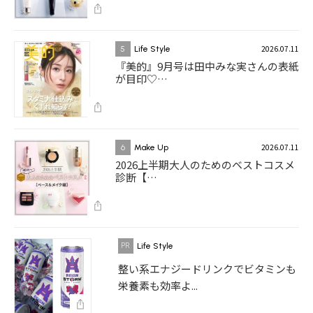
2026.07.11
5
Life Style
『美的』9月号は田中みな実さんの表紙
が目印♡…
2026.07.11
6
Make Up
2026上半期大人のためのベストコスメ
診断【…
Life Style
整い系エナジードリンクでビタミンも
栄養素も効率よ...