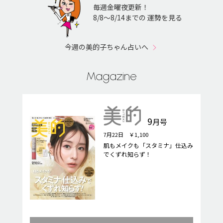
毎週金曜夜更新！
8/8〜8/14までの 運勢を見る
今週の美的子ちゃん占いへ
Magazine
9
月号
7月22日 ￥1,100
肌もメイクも「スタミナ」仕込み
でくずれ知らず！