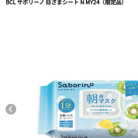
BCL サボリーノ 目ざまシート N MY24（限定品）