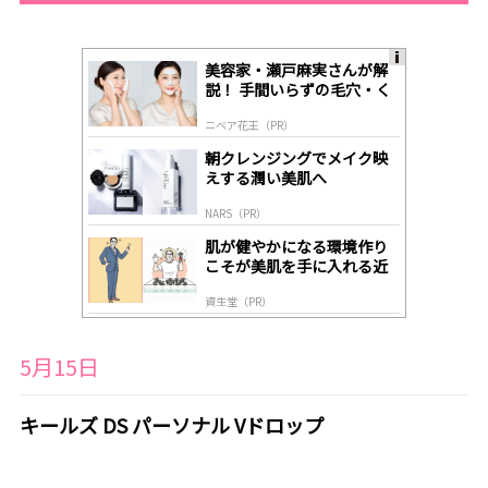
美容家・瀬戸麻実さんが解
A
説！ 手間いらずの毛穴・く
ds
すみケア
by
ニベア花王（PR）
lo
gl
朝クレンジングでメイク映
y
えする潤い美肌へ
NARS（PR）
肌が健やかになる環境作り
こそが美肌を手に入れる近
道
資生堂（PR）
5月15日
キールズ DS パーソナル Vドロップ