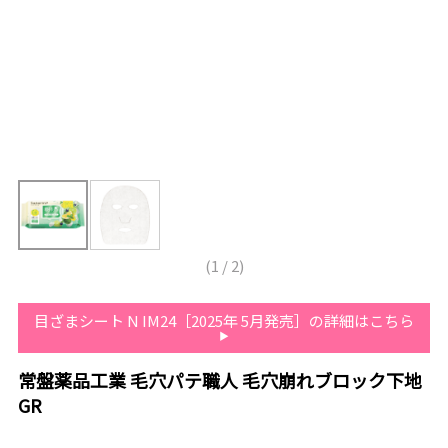
(
1
/
2
)
目ざまシート N IM24［2025年 5月発売］の詳細はこちら
常盤薬品工業 毛穴パテ職人 毛穴崩れブロック下地
GR