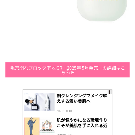
毛穴崩れブロック下地 GR［2025年 5月発売］の詳細はこ
ちら
朝クレンジングでメイク映
A
えする潤い美肌へ
ds
by
NARS（PR）
lo
gl
肌が健やかになる環境作り
y
こそが美肌を手に入れる近
道