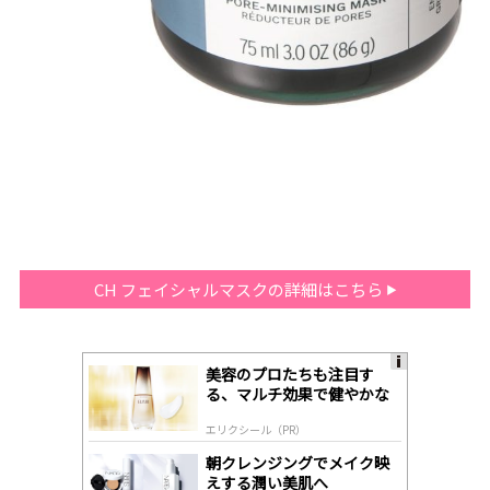
CH フェイシャルマスクの詳細はこちら
美容のプロたちも注目す
A
る、マルチ効果で健やかな
ds
肌へ導く高機能美容液
by
エリクシール（PR）
lo
gl
朝クレンジングでメイク映
y
えする潤い美肌へ