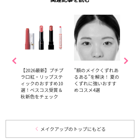
が落
【2026最新】プチプ
”額のメイクくずれあ
【20
立
ラ口紅・リップステ
るある”を解決！ 夏の
マス
イク
ィックのおすすめ10
くずれに強いおすす
んと
おすす
選！ベスコス受賞＆
めコスメ4選
スコ
テク
秋新色をチェック
色を
メイクアップのトップにもどる