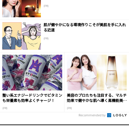
(PR)
肌が健やかになる環境作りこそが美肌を手に入れ
る近道
(PR)
整い系エナジードリンクでビタミン
美容のプロたちも注目する、マルチ
も栄養素も効率よくチャージ！
効果で健やかな肌へ導く高機能美容
液
(PR)
(PR)
Recommended by