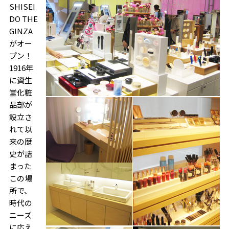
SHISEI
DO THE
GINZA
がオー
プン！
1916年
に資生
堂化粧
品部が
設立さ
れて以
来の歴
史が詰
まった
この場
所で、
時代の
ニーズ
に応え