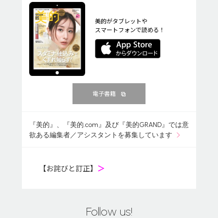
美的がタブレットや
スマートフォンで読める！
電子書籍
『美的』、『美的.com』及び『美的GRAND』では意
欲ある編集者／アシスタントを募集しています
【お詫びと訂正】
＞
Follow us!