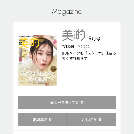
Magazine
9
月号
7月22日 ￥1,100
肌もメイクも「スタミナ」仕込み
でくずれ知らず！
最新号を購入する
定期購読
試し読み