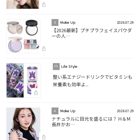
2026.07.29
3
Make Up
【2026最新】プチプラフェイスパウダ
ーの人…
Life Style
整い系エナジードリンクでビタミンも
栄養素も効率よ...
2026.07.29
4
Make Up
ナチュラルに目元を盛るには？ H＆M
長井かお…