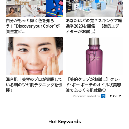
自分がもっと輝く色を知ろ
あなたはどの党？スキンケア総
う！“Discover your Color”が
選挙2023を開催！【美的エデ
資生堂ビ...
ィターがお試し】
混合肌｜美容のプロが実践して
【美的クラブがお試し】クレ･
いる朝のツヤ肌テクニックを伝
ド･ポー ボーテのオイル状美容
授！
液でふっくら肌体験♡
Recommended by
Hot Keywords