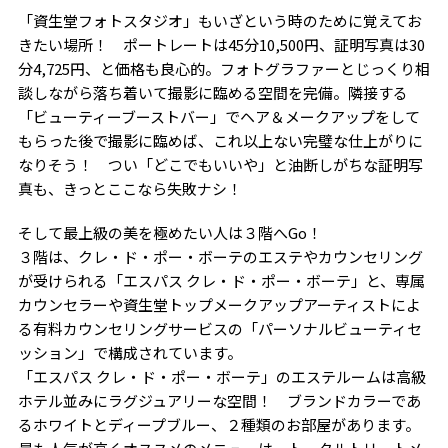
「資生堂フォトスタジオ」もいざという時のために覚えてお
きたい場所！ ポートレートは45分10,500円、証明写真は30
分4,725円、と価格も良心的。フォトグラファーとじっくり相
談しながら落ち着いて撮影に臨める空間を完備。隣接する
「ビューティーブーストバー」でヘア＆メークアップをして
もらった後で撮影に臨めば、これ以上ない完璧な仕上がりに
なりそう！ つい「どこでもいいや」と油断しがちな証明写
真も、きっとここなら失敗ナシ！
そして最上級の美を極めたい人は３階へGo！
３階は、クレ・ド・ポー・ボーテのエステやカウンセリング
が受けられる「エスパス クレ・ド・ポー・ボーテ」と、専属
カウンセラーや資生堂トップメークアップアーティストによ
る有料カウンセリングサービスの「パーソナルビューティセ
ッション」で構成されています。
「エスパス クレ・ド・ポー・ボーテ」のエステルームは高級
ホテル並みにラグジュアリーな空間！ ブランドカラーであ
るホワイトとディープブルー、２種類のお部屋があります。