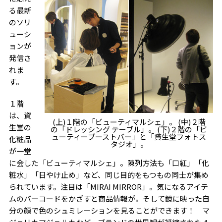
る最新
のソリ
ューシ
ョンが
発信さ
れま
す。
１階
は、資
(上)１階の「ビューティマルシェ」。 (中)２階
生堂の
の「ドレッシング テーブル」。 (下)２階の「ビ
ューティーブーストバー」と「資生堂フォトス
化粧品
タジオ」。
が一堂
に会した「ビューティマルシェ」。陳列方法も「口紅」「化
粧水」「日やけ止め」など、同じ目的をもつもの同士が集め
られています。注目は「MIRAI MIRROR」。気になるアイテ
ムのバーコードをかざすと商品情報が。そして鏡に映った自
分の顔で色のシュミレーションを見ることができます！ マ