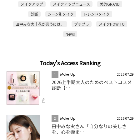
メイクアップ
メイクアップニュース
美的GRAND
診断
シーン別メイク
トレンドメイク
田中みな実｜花が言うには。
プチプラ
メイクHOW TO
News
Today's Access Ranking
2026.07.29
1
Make Up
2026上半期大人のためのベストコスメ
診断【…
2026.07.29
2
Make Up
田中みな実さん「自分なりの美しさ
を、心を弾ま…