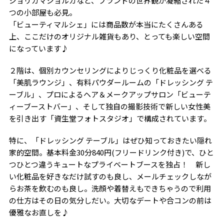
ジョリカマジョルカなど、ブランドの世界観が凝縮された４
つの小部屋も必見。
「ビューティマルシェ」には商品数が本当にたくさんある
上、ここだけのオリジナル雑貨もあり、とっても楽しい空間
になっています♪
２階は、個別カウンセリングによりじっくり化粧品を選べる
「美肌ラウンジ」、有料パウダールームの「ドレッシング テ
ーブル」、プロによるヘア＆メークアップサロン「ビューテ
ィーブーストバー」、そして独自の撮影技術で新しい女性美
を引き出す「資生堂フォトスタジオ」で構成されています。
特に、「ドレッシング テーブル」はぜひ知っておきたい隠れ
家的空間。基本料金30分840円(フリードリンク付き)で、ひと
つひとつ違うキュートなプライベートブースを独占！ 新し
い化粧品を好きなだけ試すのも良し、メールチェックしなが
らお茶を飲むのも良し。洗顔や着替えもできちゃうので利用
の仕方はその日の気分しだい。大切なデートや合コンの前は
優雅なお直しを♪