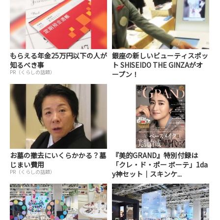
もらえる年金25万円以下の人が
銀座の新しいビューティスポッ
知るべき事
ト SHISEIDO THE GINZAがオ
PR（くらしの話題）
ープン！
お墓の撤去にいくらかかる？墓
『美的GRAND』特別付録は
じまい費用
「クレ・ド・ポー ボーテ」1da
PR（くらしの話題）
y神セット｜スキンケ...